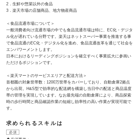
2．生鮮や惣菜以外の食品
3．楽天市場の店舗商品、地方物産商品
＜食品流通市場について＞
一般消費者向け流通市場の中でも食品流通市場は特に、EC化・デジタ
ル化が遅れている分野です。楽天はネットスーパー事業を推進する事
で食品流通のEC化・デジタル化を進め、食品流通改革を通じて社会を
エンパワーメントします。
日本におけるリーディングポジションを確立すべく事業拡大に参画い
ただけるポジションです。
＜楽天マートのサービスエリアと配送方法＞
首都圏の対象世帯数：1200万世帯をカバーしており、自動倉庫2拠点
から出荷。H&S型で効率的な配送網を構築し当日中の配送と商品温度
帯の管理を実現しています。なお最先端の自動倉庫により、商品探索
時の歩行時間と商品確認作業の短縮し効率性の高い作業が実現可能で
す。
求められるスキルは
必須