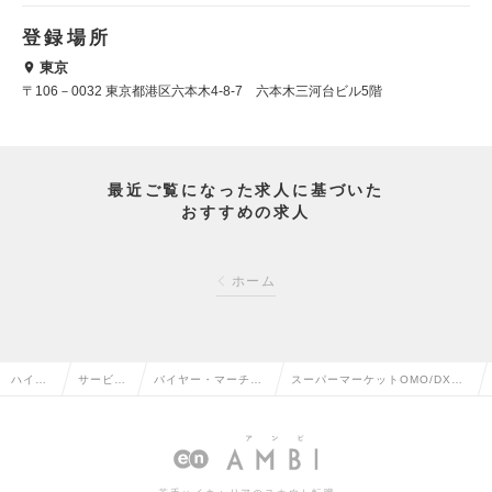
登録場所
東京
〒106－0032 東京都港区六本木4-8-7 六本木三河台ビル5階
最近ご覧になった求人に基づいた
おすすめの求人
ホーム
ハイク
サービ
バイヤー・マーチャ
スーパーマーケットOMO/DX事
ラス求
ス・流通
ンダイザー（M
業部 ：MDバイヤー（C&M）(10
人TOP
系の転職
D）・VMDの転職
31423)の求人情報