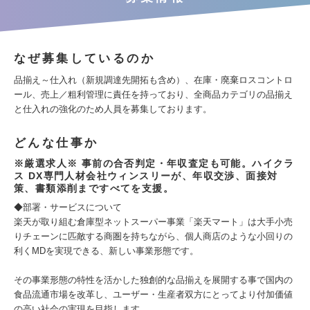
なぜ募集しているのか
品揃え～仕入れ（新規調達先開拓も含め）、在庫・廃棄ロスコントロ
ール、売上／粗利管理に責任を持っており、全商品カテゴリの品揃え
と仕入れの強化のため人員を募集しております。
どんな仕事か
※厳選求人※ 事前の合否判定・年収査定も可能。ハイクラ
ス DX専門人材会社ウィンスリーが、年収交渉、面接対
策、書類添削まですべてを支援。
◆部署・サービスについて
楽天が取り組む倉庫型ネットスーパー事業「楽天マート」は大手小売
りチェーンに匹敵する商圏を持ちながら、個人商店のような小回りの
利くMDを実現できる、新しい事業形態です。
その事業形態の特性を活かした独創的な品揃えを展開する事で国内の
食品流通市場を改革し、ユーザー・生産者双方にとってより付加価値
の高い社会の実現を目指します。