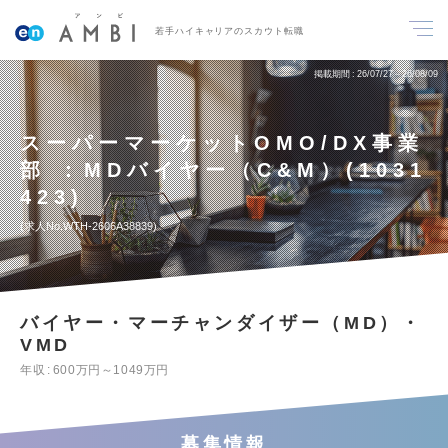
若手ハイキャリアのスカウト転職
掲載期間
26/07/27～26/08/09
スーパーマーケットOMO/DX事業
部 ：MDバイヤー（C&M）(1031
423)
求人No.WTH-2606A38839
バイヤー・マーチャンダイザー（MD）・
VMD
年収
600万円～1049万円
募集情報