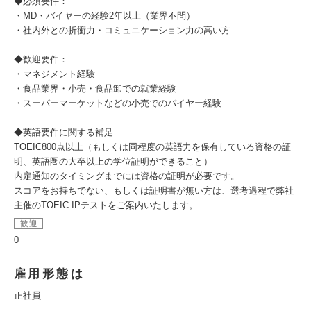
◆必須要件：
・MD・バイヤーの経験2年以上（業界不問）
・社内外との折衝力・コミュニケーション力の高い方
◆歓迎要件：
・マネジメント経験
・食品業界・小売・食品卸での就業経験
・スーパーマーケットなどの小売でのバイヤー経験
◆英語要件に関する補足
TOEIC800点以上（もしくは同程度の英語力を保有している資格の証
明、英語圏の大卒以上の学位証明ができること）
内定通知のタイミングまでには資格の証明が必要です。
スコアをお持ちでない、もしくは証明書が無い方は、選考過程で弊社
主催のTOEIC IPテストをご案内いたします。
歓迎
0
雇用形態は
正社員