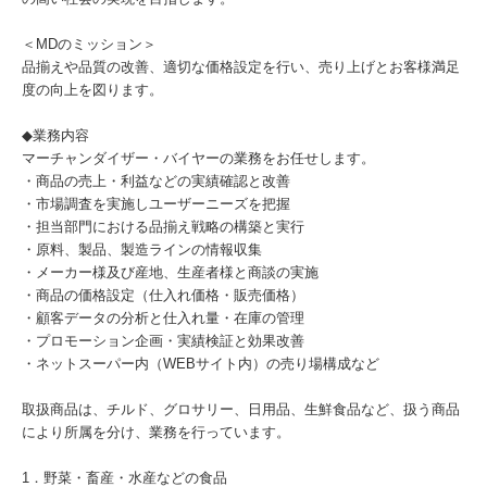
＜MDのミッション＞
品揃えや品質の改善、適切な価格設定を行い、売り上げとお客様満足
度の向上を図ります。
◆業務内容
マーチャンダイザー・バイヤーの業務をお任せします。
・商品の売上・利益などの実績確認と改善
・市場調査を実施しユーザーニーズを把握
・担当部門における品揃え戦略の構築と実行
・原料、製品、製造ラインの情報収集
・メーカー様及び産地、生産者様と商談の実施
・商品の価格設定（仕入れ価格・販売価格）
・顧客データの分析と仕入れ量・在庫の管理
・プロモーション企画・実績検証と効果改善
・ネットスーパー内（WEBサイト内）の売り場構成など
取扱商品は、チルド、グロサリー、日用品、生鮮食品など、扱う商品
により所属を分け、業務を行っています。
1．野菜・畜産・水産などの食品