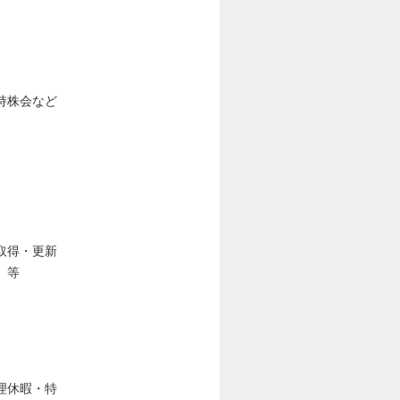
持株会など
取得・更新
）等
理休暇・特