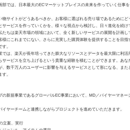
画部では、日本最大のECマーケットプレイスの未来を作っていく仕事を
い物サイトがどうあるべきか、お客様に選ばれる売り場であるためにど
とサービスを作っていくかを、様々な視点から検討し、日々進化を続け
私たちは楽天市場の領域において、全く新しいサービスの展開を計画し
客様にこれまでにない、さらに充実した購買体験を提供することを目指
です。
業では、楽天が長年培ってきた膨大なリソースとデータを最大限に利活
らサービスを立ち上げるという貴重な経験を積むことができます。あな
が、数千万人のユーザーに影響を与えるサービスとして形になる、また
ます。
プの新規事業であるグローバルEC事業において、MD／バイヤーマネー
バイヤーチームと連携しながらプロジェクトを進めていただきます。
略の立案、実行