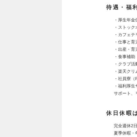
待遇・福
・厚生年金
・ストック
・カフェテ
・仕事と育
・出産・育
・食事補助
・クラブ活動（R
・楽天クリ
・社員寮（Res
・福利厚生
サポート、
休日休暇
完全週休2
夏季休暇・