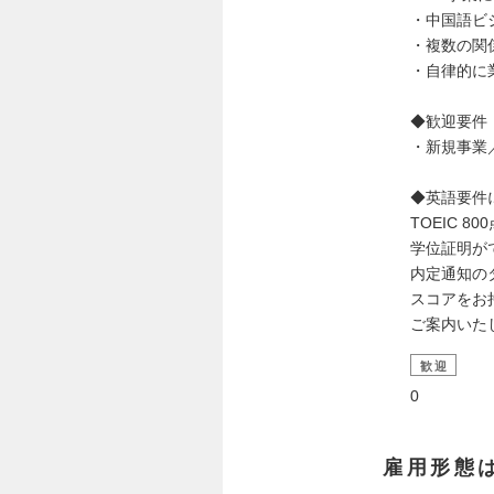
・中国語ビ
・複数の関
・自律的に
◆歓迎要件
・新規事業
◆英語要件
TOEIC
学位証明が
内定通知の
スコアをお
ご案内いた
歓迎
0
雇用形態