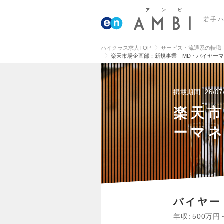
若手
ハイクラス求人TOP
サービス・流通系の転職
楽天市場企画部：新規事業 MD・バイヤーマネー
掲載期間
26/07
楽天市
ーマネ
バイヤー
年収
500万円