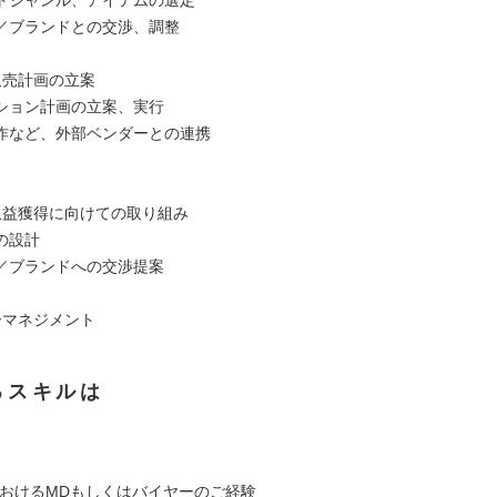
トジャンル、アイテムの選定
／ブランドとの交渉、調整
販売計画の立案
ション計画の立案、実行
作など、外部ベンダーとの連携
収益獲得に向けての取り組み
の設計
／ブランドへの交渉提案
ーマネジメント
るスキルは
におけるMDもしくはバイヤーのご経験