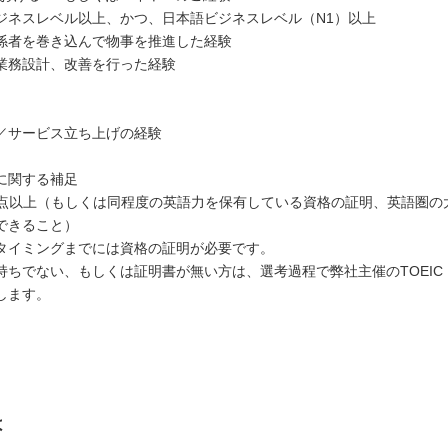
ジネスレベル以上、かつ、日本語ビジネスレベル（N1）以上
係者を巻き込んで物事を推進した経験
業務設計、改善を行った経験
／サービス立ち上げの経験
に関する補足
 800点以上（もしくは同程度の英語力を保有している資格の証明、英語圏
できること）
タイミングまでには資格の証明が必要です。
持ちでない、もしくは証明書が無い方は、選考過程で弊社主催のTOEIC 
します。
は