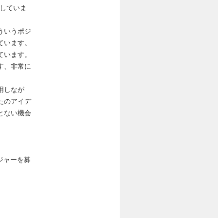
していま
ういうポジ
ています。
ています。
す、非常に
用しなが
たのアイデ
とない機会
ジャーを募