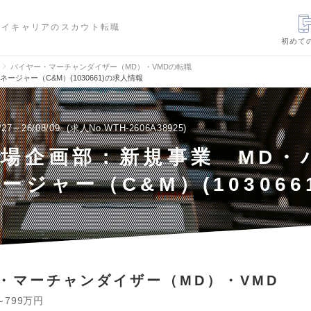
ハイキャリアのスカウト転職
初めて
バイヤー・マーチャンダイザー（MD）・VMDの転職
ジャー（C&M）(1030661)の求人情報
/27～26/08/09
求人No.WTH-2606A38925
場企画部：新規事業 MD・
ージャー（C&M）(103066
・マーチャンダイザー（MD）・VMD
～799万円