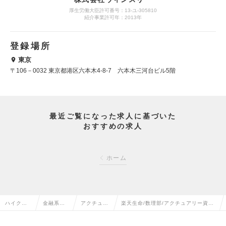
厚生労働大臣許可番号：13-ユ-305810
紹介事業許可年：2013年
登録場所
東京
〒106－0032 東京都港区六本木4-8-7 六本木三河台ビル5階
最近ご覧になった求人に基づいた
おすすめの求人
ホーム
ハイクラ
金融系専
アクチュア
楽天生命/数理部/アクチュアリー資格
ス求人TO
門職の転
リーの転職
保持者歓迎(1016405)の求人情報