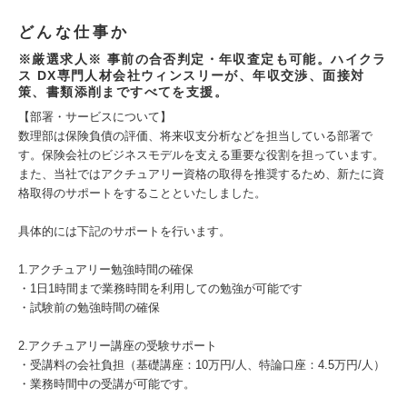
どんな仕事か
※厳選求人※ 事前の合否判定・年収査定も可能。ハイクラ
ス DX専門人材会社ウィンスリーが、年収交渉、面接対
策、書類添削まですべてを支援。
【部署・サービスについて】
数理部は保険負債の評価、将来収支分析などを担当している部署で
す。保険会社のビジネスモデルを支える重要な役割を担っています。
また、当社ではアクチュアリー資格の取得を推奨するため、新たに資
格取得のサポートをすることといたしました。
具体的には下記のサポートを行います。
1.アクチュアリー勉強時間の確保
・1日1時間まで業務時間を利用しての勉強が可能です
・試験前の勉強時間の確保
2.アクチュアリー講座の受験サポート
・受講料の会社負担（基礎講座：10万円/人、特論口座：4.5万円/人）
・業務時間中の受講が可能です。