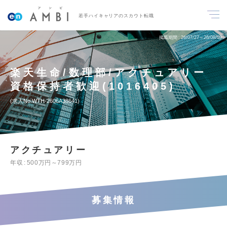
若手ハイキャリアのスカウト転職
掲載期間
26/07/27～26/08/09
楽天生命/数理部/アクチュアリー
資格保持者歓迎(1016405)
求人No.WTH-2606A38641
アクチュアリー
年収
500万円～799万円
募集情報