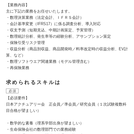
【業務内容】
主に下記の業務をお任せいたします。
・数理決算業務（法定会計、ＩＦＲＳ会計）
・会計基準変更（IFRS17）に係る調査分析、導入対応
・収支予測（短期見込、中期計画策定、予実管理）
・数理統計分析、発生率等の経験分析、アサンプション策定
・保険引受リスク管理
・収益分析（商品別収益、商品開発時／料率改定時の収益分析、EV計
算、など）
・数理ソフトウエア関連業務（モデル管理含む）
・再保険業務
求められるスキルは
必須
【必須要件】
日本アクチュアリー会 正会員／準会員／研究会員（１次試験複数科
目合格が望ましい）
・数学的な素養（理系学部出身が望ましい）
・生命保険会社の数理部門での業務経験