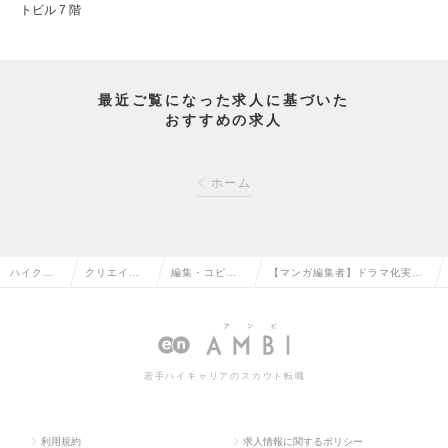
トビル 7 階
最近ご覧になった求人に基づいた
おすすめの求人
ホーム
ハイクラ
クリエイテ
編集・コピー
【マンガ編集者】ドラマ化実績
ス求人TO
ィブ系の転
ライターの転
もある編集部ですの求人情報
P
職
職
若手ハイキャリアのスカウト転職
利用規約
求人情報に関するポリシー