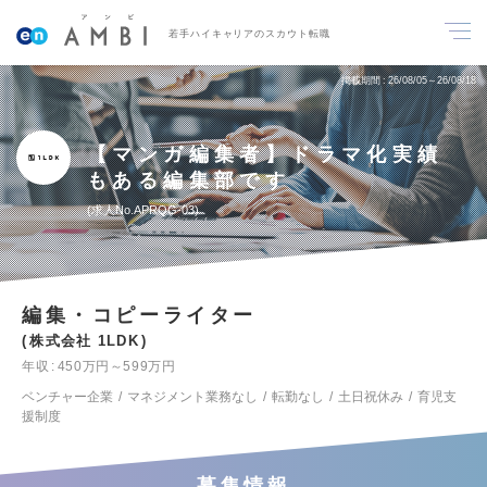
若手ハイキャリアのスカウト転職
掲載期間
26/08/05～26/08/18
【マンガ編集者】ドラマ化実績
もある編集部です
求人No.APRQG-03
編集・コピーライター
株式会社 1LDK
年収
450万円～599万円
ベンチャー企業
マネジメント業務なし
転勤なし
土日祝休み
育児支
援制度
募集情報