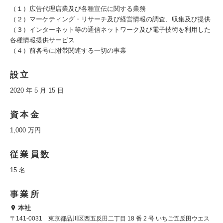
（１）広告代理店業及び各種宣伝に関する業務
（２）マーケティング・リサーチ及び経営情報の調査、収集及び提供
（３）インターネット等の通信ネットワーク及び電子技術を利用した
各種情報提供サービス
（４）前各号に附帯関連する一切の事業
設立
2020 年 5 月 15 日
資本金
1,000 万円
従業員数
15 名
事業所
本社
〒141-0031 東京都品川区西五反田二丁目 18 番 2 号 いちご五反田ウエス