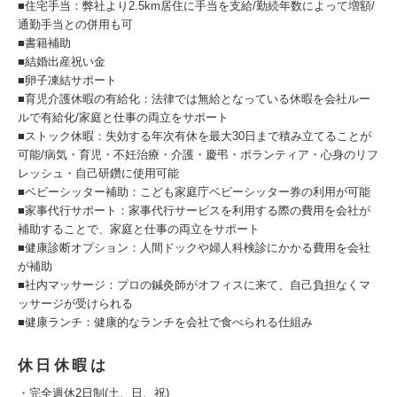
■住宅手当：弊社より2.5km居住に手当を支給/勤続年数によって増額/
通勤手当との併用も可
■書籍補助
■結婚出産祝い金
■卵子凍結サポート
■育児介護休暇の有給化：法律では無給となっている休暇を会社ルー
ルで有給化/家庭と仕事の両立をサポート
■ストック休暇：失効する年次有休を最大30日まで積み立てることが
可能/病気・育児・不妊治療・介護・慶弔・ボランティア・心身のリフ
レッシュ・自己研鑽に使用可能
■ベビーシッター補助：こども家庭庁ベビーシッター券の利用が可能
■家事代行サポート：家事代行サービスを利用する際の費用を会社が
補助することで、家庭と仕事の両立をサポート
■健康診断オプション：人間ドックや婦人科検診にかかる費用を会社
が補助
■社内マッサージ：プロの鍼灸師がオフィスに来て、自己負担なくマ
ッサージが受けられる
■健康ランチ：健康的なランチを会社で食べられる仕組み
休日休暇は
・完全週休2日制(土、日、祝)