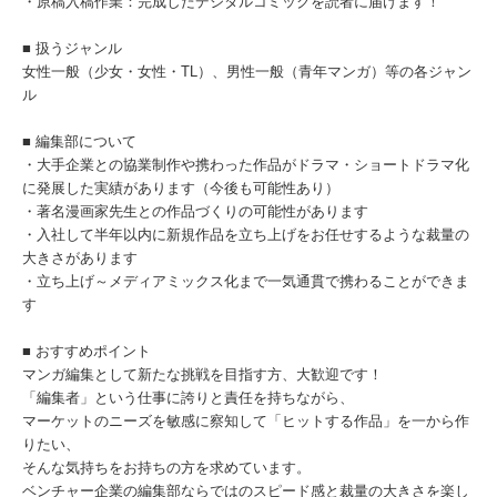
・原稿入稿作業：完成したデジタルコミックを読者に届けます！
■ 扱うジャンル
女性一般（少女・女性・TL）、男性一般（青年マンガ）等の各ジャン
ル
■ 編集部について
・大手企業との協業制作や携わった作品がドラマ・ショートドラマ化
に発展した実績があります（今後も可能性あり）
・著名漫画家先生との作品づくりの可能性があります
・入社して半年以内に新規作品を立ち上げをお任せするような裁量の
大きさがあります
・立ち上げ～メディアミックス化まで一気通貫で携わることができま
す
■ おすすめポイント
マンガ編集として新たな挑戦を目指す方、大歓迎です！
「編集者」という仕事に誇りと責任を持ちながら、
マーケットのニーズを敏感に察知して「ヒットする作品」を一から作
りたい、
そんな気持ちをお持ちの方を求めています。
ベンチャー企業の編集部ならではのスピード感と裁量の大きさを楽し