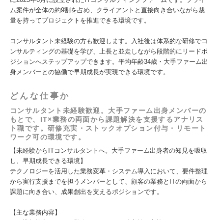
ム案件が全体の約9割を占め、クライアントと直接向き合いながら裁
量を持ってプロジェクトを推進できる環境です。
コンサルタント未経験の方も歓迎します。入社後は体系的な研修でコ
ンサルティングの基礎を学び、上長と並走しながら段階的にリードポ
ジションへステップアップできます。平均年齢34歳・大手ファーム出
身メンバーとの協働で早期成長が実現できる環境です。
どんな仕事か
コンサルタント未経験歓迎。大手ファーム出身メンバーの
もとで、IT×業務の両面から課題解決を支援するアナリス
ト職です。研修充実・ストックオプション付与・リモート
ワーク可の環境です。
【未経験からITコンサルタントへ。大手ファーム出身者の知見を吸収
し、早期成長できる環境】
テクノロジーを活用した業務変革・システム導入において、要件整理
から実行支援までを担うメンバーとして、顧客の業務とITの両面から
課題に向き合い、成果創出を支えるポジションです。
【主な業務内容】