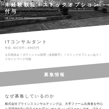
未経験歓迎・ストックオプション
付与
求人No.AXXIS-000000000000002
ITコンサルタント
年収
400万円～499万円
土日祝休み
ポテンシャル採用（未経験可）
ストックオプションあり
リモートワーク可能
募集情報
なぜ募集しているのか
株式会社ブライシスコンサルティングは、大手ファーム出身者を中心
に2025年6月に設立されたITコンサルティングファームです。プライ