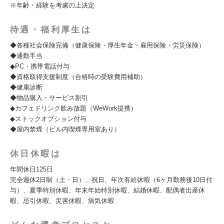
※年齢・経験を考慮の上決定
待遇・福利厚生は
◆各種社会保険完備（健康保険・厚生年金・雇用保険・労災保険）
◆通勤手当
◆PC・携帯電話付与
◆資格取得支援制度（合格時の受験費用補助）
◆健康診断
◆物品購入・サービス割引
◆カフェドリンク飲み放題（WeWork提携）
◆ストックオプション付与
◆屋内禁煙（ビル内喫煙専用室あり）
休日休暇は
年間休日125日
完全週休2日制（土・日）、祝日、年次有給休暇（6ヶ月勤務後10日付
与）、夏季特別休暇、年末年始特別休暇、結婚休暇、配偶者出産休
暇、忌引休暇、災害休暇、病気休暇