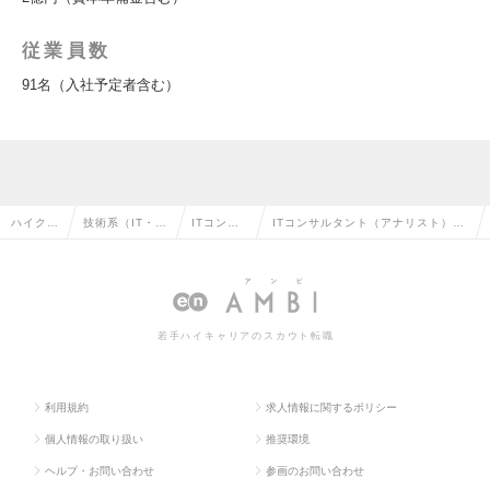
従業員数
91名（入社予定者含む）
ハイクラ
技術系（IT・W
ITコンサ
ITコンサルタント（アナリスト）未
ス求人T
eb・通信系）
ルタント
経験歓迎・ストックオプション付与
OP
の転職
の転職
の求人情報
若手ハイキャリアのスカウト転職
利用規約
求人情報に関するポリシー
個人情報の取り扱い
推奨環境
ヘルプ・お問い合わせ
参画のお問い合わせ