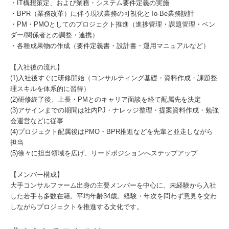
・IT構想策定、および業務・システム要件定義の実施
・BPR（業務改革）に伴う現状業務の可視化とTo-Be業務設計
・PM・PMOとしてのプロジェクト推進（進捗管理・課題管理・ベン
ダー/関係者との調整・連携）
・各種成果物の作成（要件定義書・設計書・運用マニュアルなど）
【入社後の流れ】
(1)入社後すぐに研修開始（コンサルティング基礎・資料作成・課題整
理スキルを体系的に習得）
(2)研修終了後、上長・PMとのキャリア面談を経て配属先を決定
(3)アサインまでの期間は社内PJ・ナレッジ整理・提案資料作成・勉強
会運営などに従事
(4)プロジェクト配属後はPMO・BPR推進などを先輩と並走しながら
担当
(5)徐々に担当領域を広げ、リードポジションへステップアップ
【メンバー構成】
大手コンサルファーム出身の主要メンバーを中心に、未経験から入社
した若手も多数在籍。平均年齢34歳。経験・年次を問わず意見を交わ
しながらプロジェクトを推進する文化です。