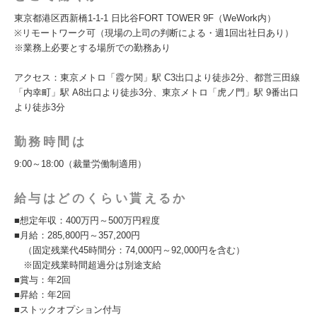
東京都港区西新橋1-1-1 日比谷FORT TOWER 9F（WeWork内）
※リモートワーク可（現場の上司の判断による・週1回出社日あり）
※業務上必要とする場所での勤務あり
アクセス：東京メトロ「霞ケ関」駅 C3出口より徒歩2分、都営三田線
「内幸町」駅 A8出口より徒歩3分、東京メトロ「虎ノ門」駅 9番出口
より徒歩3分
勤務時間は
9:00～18:00（裁量労働制適用）
給与はどのくらい貰えるか
■想定年収：400万円～500万円程度
■月給：285,800円～357,200円
（固定残業代45時間分：74,000円～92,000円を含む）
※固定残業時間超過分は別途支給
■賞与：年2回
■昇給：年2回
■ストックオプション付与