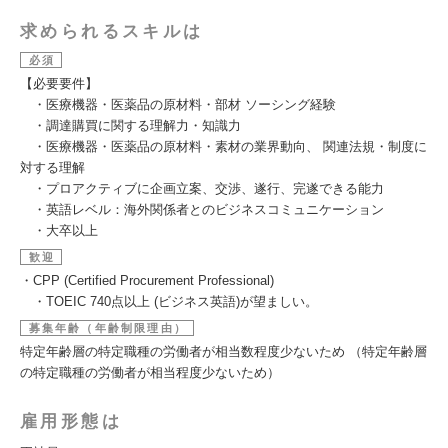
求められるスキルは
必須
【必要要件】
・医療機器・医薬品の原材料・部材 ソーシング経験
・調達購買に関する理解力・知識力
・医療機器・医薬品の原材料・素材の業界動向、 関連法規・制度に
対する理解
・プロアクティブに企画立案、交渉、遂行、完遂できる能力
・英語レベル：海外関係者とのビジネスコミュニケーション
・大卒以上
歓迎
・CPP (Certified Procurement Professional)
・TOEIC 740点以上 (ビジネス英語)が望ましい。
募集年齢（年齢制限理由）
特定年齢層の特定職種の労働者が相当数程度少ないため （特定年齢層
の特定職種の労働者が相当程度少ないため）
雇用形態は