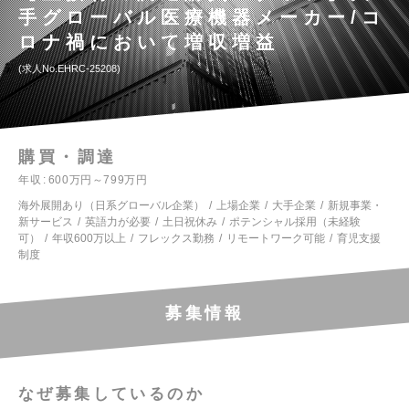
手グローバル医療機器メーカー/コ
ロナ禍において増収増益
求人No.EHRC-25208
購買・調達
年収
600万円～799万円
海外展開あり（日系グローバル企業）
上場企業
大手企業
新規事業・
新サービス
英語力が必要
土日祝休み
ポテンシャル採用（未経験
可）
年収600万以上
フレックス勤務
リモートワーク可能
育児支援
制度
募集情報
なぜ募集しているのか