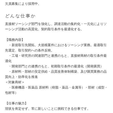
欠員募集により採用中。
どんな仕事か
直接材ソーシング部門を強化し、調達活動の集約化・一元化によりソ
ーシング活動の高質化、契約取引条件を最適化する。
【職務内容】
・新規取引先開拓。大規模案件におけるソーシング業務。最適取引
先選定、取引契約への条件反映。
・工場・研究所の関連部門と連携のもと、直接材商材の取引条件最
適化
・開発部門との連携のもと、初期取引条件の最適化（開発購買）
・原材料・部材の安定供給・品質改善体制構築、及び購買業務の品
質向上・効率化を推進
＜対象商材＞
・医療機器・医薬品 原材料（樹脂・薬品・金属等）・部材（成型・
包材等）
【仕事の魅力】
現状を肯定せず、常に新しいことに挑戦できる仕事です。