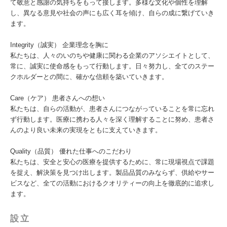
て敬意と感謝の気持ちをもって接します。多様な文化や個性を理解
し、異なる意見や社会の声にも広く耳を傾け、自らの成に繋げていき
ます。
Integrity（誠実） 企業理念を胸に
私たちは、人々のいのちや健康に関わる企業のアソシエイトとして、
常に、誠実に使命感をもって行動します。日々努力し、全てのステー
クホルダーとの間に、確かな信頼を築いていきます。
Care（ケア） 患者さんへの想い
私たちは、自らの活動が、患者さんにつながっていることを常に忘れ
ず行動します。医療に携わる人々を深く理解することに努め、患者さ
んのより良い未来の実現をともに支えていきます。
Quality（品質） 優れた仕事へのこだわり
私たちは、安全と安心の医療を提供するために、常に現場視点で課題
を捉え、解決策を見つけ出します。製品品質のみならず、供給やサー
ビスなど、全ての活動におけるクオリティーの向上を徹底的に追求し
ます。
設立