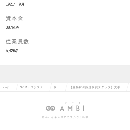
1921年 9月
資本金
387億円
従業員数
5,426名
ハイク
SCM・ロジスティ
購
【直接材の調達購買スタッフ】大手グ
ラス求
クス・物流・購
買・
ローバル医療機器メーカー/コロナ禍
人TOP
買・貿易系の転職
調達
において増収増益の求人情報
の転
若手ハイキャリアのスカウト転職
職