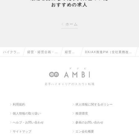
おすすめの求人
ホーム
ハイクラス
経営・経営企画・事
経営企
DX/AX推進PM（全社業務改
求人TOP
業企画系の転職
画の転
革・業務設計）の求人情報
職
若手ハイキャリアのスカウト転職
利用規約
求人情報に関するポリシー
個人情報の取り扱い
推奨環境
ヘルプ・お問い合わせ
参画のお問い合わせ
サイトマップ
エン会社概要