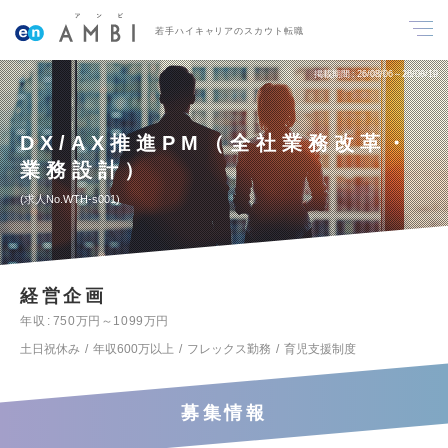
若手ハイキャリアのスカウト転職
掲載期間
26/08/06～26/08/19
DX/AX推進PM（全社業務改革・
業務設計）
求人No.WTH-s001
経営企画
年収
750万円～1099万円
土日祝休み
年収600万以上
フレックス勤務
育児支援制度
募集情報