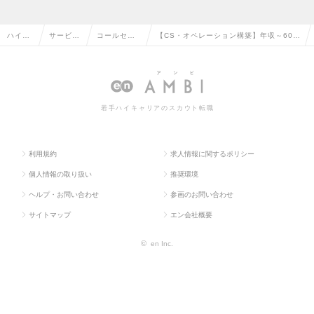
ハイク
サービ
コールセン
【CS・オペレーション構築】年収～600
ラス求
ス・流通
ター運営・
万・バーチャルオフィス事業部｜新規サ
人TOP
系の転職
管理の転職
ービス立ち上げの求人情報
若手ハイキャリアのスカウト転職
利用規約
求人情報に関するポリシー
個人情報の取り扱い
推奨環境
ヘルプ・お問い合わせ
参画のお問い合わせ
サイトマップ
エン会社概要
©
en Inc.