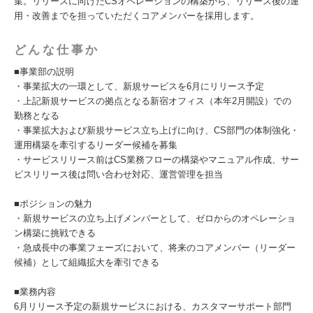
集。リリースに向けたCSオペレーションの構築から、リリース後の運
用・改善までを担っていただくコアメンバーを採用します。
どんな仕事か
■事業部の説明
・事業拡大の一環として、新規サービスを6月にリリース予定
・上記新規サービスの拠点となる新宿オフィス（本年2月開設）での
勤務となる
・事業拡大および新規サービス立ち上げに向け、CS部門の体制強化・
運用構築を牽引するリーダー候補を募集
・サービスリリース前はCS業務フローの構築やマニュアル作成、サー
ビスリリース後は問い合わせ対応、運営管理を担当
■ポジションの魅力
・新規サービスの立ち上げメンバーとして、ゼロからのオペレーショ
ン構築に挑戦できる
・急成長中の事業フェーズにおいて、将来のコアメンバー（リーダー
候補）として組織拡大を牽引できる
■業務内容
6月リリース予定の新規サービスにおける、カスタマーサポート部門