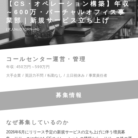
【CS・オペレーション構築】年収
～600万・バーチャルオフィス事
業部｜新規サービス立ち上げ
求人No.OTQRN--46
コールセンター運営・管理
年収
450万円～599万円
大手企業
英語力不問
転勤なし
土日祝休み
事業責任者
募集情報
なぜ募集しているのか
2026年6月にリリース予定の新規サービスの立ち上げに伴う増員募