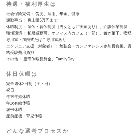
待遇・福利厚生は
社会保険完備： 労災、雇用、年金、健康
通勤手当： 月上限5万円まで
休暇制度： 産休・育休制度（男女ともに実績あり）、介護休業制度
職場環境： 私服通勤可、オフィス内カフェ（一部）、置き菓子、喫煙
専用室・加熱式たばこ専用室あり
エンジニア支援（対象者）： 勉強会・カンファレンス参加費負担、資
格受験費用負担
その他： 慶弔休暇見舞金、FamilyDay
休日休暇は
完全週休2日制（土・日）
祝日
年末年始休暇
年次有給休暇
慶弔休暇
産前産後・育児休暇
どんな選考プロセスか