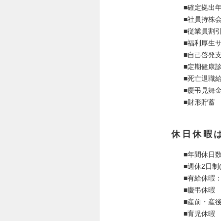
■確定拠出年
■社員持株
■従業員割引
■福利厚生
■自己啓発
■定期健康
■死亡退職
■慶弔見舞金
■財形貯蓄
休日休暇
■年間休日数
■週休2日制
■有給休暇：
■慶弔休暇
■産前・産
■育児休暇