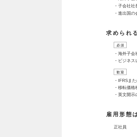
・子会社社
・進出国の
求められ
必須
・海外子会
・ビジネス
歓迎
・IFRSま
・移転価格
・英文開示
雇用形態
正社員