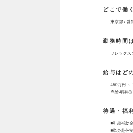
どこで働
東京都 / 愛
勤務時間
フレックス
給与はど
450万円 ～
※給与詳細
待遇・福
■引越補助
■単身赴任