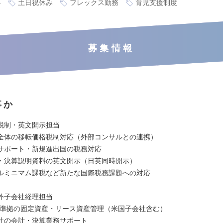
要
土日祝休み
フレックス勤務
育児支援制度
募集情報
事か
税制・英文開示担当
全体の移転価格税制対応（外部コンサルとの連携）
サポート・新規進出国の税務対応
・決算説明資料の英文開示（日英同時開示）
ルミニマム課税など新たな国際税務課題への対応
外子会社経理担当
AAP準拠の固定資産・リース資産管理（米国子会社含む）
社の会計・決算業務サポート