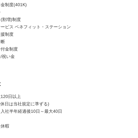
金制度(401K)
会
(割増)制度
サービス ベネフィット・ステーション
支援制度
診断
給付金制度
/祝い金
は
120日以上
(休日は当社規定に準ずる)
入社半年経過後10日～最大40日
後休暇