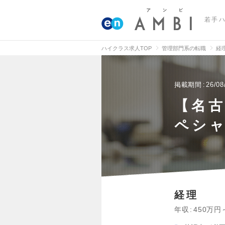
若手
ハイクラス求人TOP
管理部門系の転職
経
掲載期間
26/08
【名古
ペシ
経理
年収
450万円