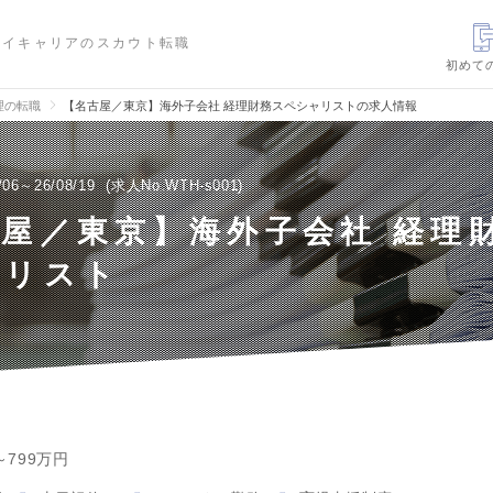
ハイキャリアのスカウト転職
初めて
理の転職
【名古屋／東京】海外子会社 経理財務スペシャリストの求人情報
/06～26/08/19
求人No.WTH-s001
屋／東京】海外子会社 経理
ャリスト
～799万円