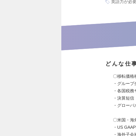
英語力が必
どんな仕
〇移転価格
・グループ
・各国税務
・決算短信
・グローバ
〇米国・海
・US G
・海外子会