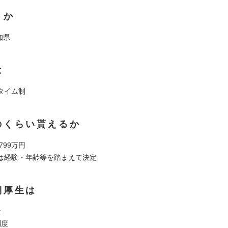
くか
知県
は
タイム制
のくらい貰えるか
 799万円
は経験・年齢等を踏まえて決定
利厚生は
金
制度