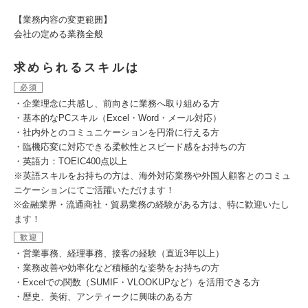
【業務内容の変更範囲】
会社の定める業務全般
求められるスキルは
必須
・企業理念に共感し、前向きに業務へ取り組める方
・基本的なPCスキル（Excel・Word・メール対応）
・社内外とのコミュニケーションを円滑に行える方
・臨機応変に対応できる柔軟性とスピード感をお持ちの方
・英語力：TOEIC400点以上
※英語スキルをお持ちの方は、海外対応業務や外国人顧客とのコミュ
ニケーションにてご活躍いただけます！
※金融業界・流通商社・貿易業務の経験がある方は、特に歓迎いたし
ます！
歓迎
・営業事務、経理事務、接客の経験（直近3年以上）
・業務改善や効率化など積極的な姿勢をお持ちの方
・Excelでの関数（SUMIF・VLOOKUPなど）を活用できる方
・歴史、美術、アンティークに興味のある方