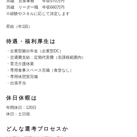
30歳 営業事務 年収570万円
35歳 リーダー職 年収660万円
※経験やスキルに応じて決定します
昇給（年1回）
待遇・福利厚生は
・企業型拠出年金（企業型DC）
・交通費支給：定期代実費（非課税範囲内）
・育児介護休業
・専用食事スペース完備（食堂なし）
・専用休憩室完備
・出張手当
休日休暇は
年間休日：120日
休日：土日祝
どんな選考プロセスか