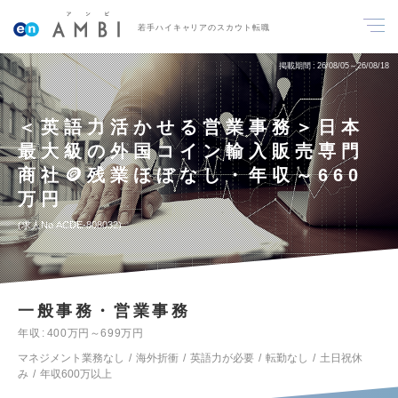
若手ハイキャリアのスカウト転職
掲載期間
26/08/05～26/08/18
＜英語力活かせる営業事務＞日本
最大級の外国コイン輸入販売専門
商社🪙残業ほぼなし・年収～660
万円
求人No.ACDE-808032
一般事務・営業事務
年収
400万円～699万円
マネジメント業務なし
海外折衝
英語力が必要
転勤なし
土日祝休
み
年収600万以上