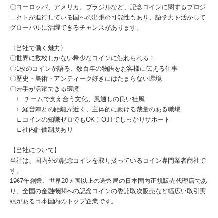
〇ヨーロッパ、アメリカ、ブラジルなど、記念コインに関するプロジ
ェクトが進行している国への出張の可能性もあり、語学力を活かして
グローバルに活躍できるチャンスがあります。
〈当社で働く魅力〉
〇世界に数枚しかない希少なコインに触れられる！
〇1枚のコインが語る、数百年の物語をお客様に伝える仕事
〇歴史・美術・アンティーク好きにはたまらない環境
〇若手が活躍できる環境
∟ チームで支え合う文化、風通しの良い社風
∟経営陣との距離が近く、主体的に動ける裁量のある職場
∟コインの知識ゼロでもOK！OJTでしっかりサポート
∟社内評価制度あり
【当社について】
当社は、国内外の記念コインを取り扱っているコイン専門業者商社で
す。
1967年創業、世界20ヵ国以上の造幣局の日本国内正規販売代理店であ
り、全国の金融機関への記念コインの委託取次販売など幅広い取引実
績がある日本国内のトップ企業です。