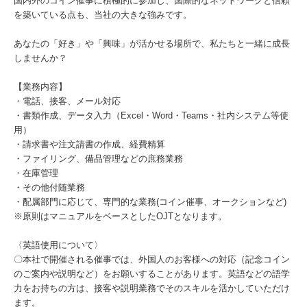
国内外のコイン催事に積極的に参加し、国際的なネットワークと信頼
を築いている点も、当社の大きな強みです。
あなたの「好き」や「興味」が活かせる場所で、私たちと一緒に成長
しませんか？
【業務内容】
・電話、接客、メール対応
・書類作成、データ入力（Excel・Word・Teams・社内システム等使
用）
・請求書や注文請書の作成、経費精算
・ファイリング、備品管理などの庶務業務
・在庫管理
・その他付随業務
・配属部門に応じて、専門的な業務(コイン催事、オークションなど)
※原則はマニュアルをベースとしたOJTとなります。
〈英語使用について〉
〇本社で開催される催事では、外国人のお客様への対応（記念コイン
のご案内や説明など）をお願いすることがあります。英語などの語学
力をお持ちの方は、接客や説明業務でそのスキルを活かしていただけ
ます。