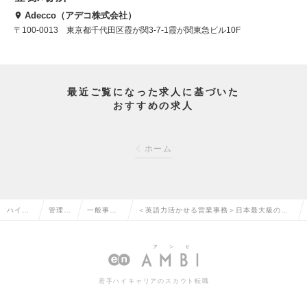
Adecco（アデコ株式会社）
〒100-0013 東京都千代田区霞が関3-7-1霞が関東急ビル10F
最近ご覧になった求人に基づいた
おすすめの求人
ホーム
ハイク
管理部
一般事
＜英語力活かせる営業事務＞日本最大級の外
ラス求
門系の
務・営業
国コイン輸入販売専門商社🪙残業ほぼなし・
人TOP
転職
事務の転
年収～660万円の求人情報
職
若手ハイキャリアのスカウト転職