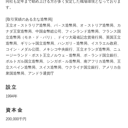
同社も定年まで勤め上げる方が多く安定した職場環境となっておりま
す。
[取引実績のある主な造幣局]
王立オ－ストラリア造幣局、パ－ス造幣局、オ－ストリア造幣局、カ
ナダ王室造幣局、中国金幣総公司、フィンランド造幣局、フランス国
立造幣局（モネ・ド・パリ）、ドイツ大蔵省記念貨発行局、英国王立
造幣局、ギリシャ国立造幣局、ハンガリ－造幣局、イスラエル政府、
コイン・メダル公団、メキシコ中央銀行、王立オランダ造幣局、ニュ
ージーランド・ポスト王立ノルウェ－造幣局、ポ－ランド国立銀行、
ポルトガル国立造幣局、シンガポ－ル造幣局、南アフリカ造幣局、王
立スペイン造幣局、スイス造幣局、ウクライナ国立銀行、アメリカ合
衆国造幣局、アンドラ通貨庁
設立
1994年
資本金
200,000千円