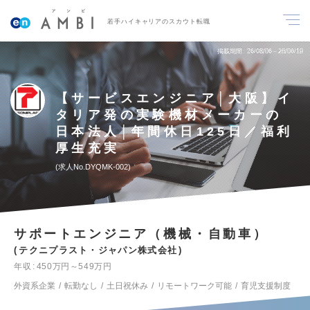
若手ハイキャリアのスカウト転職
掲載期間
26/08/06～26/08/19
【サービスエンジニア│大阪】イ
タリア発の実験機材メーカーの
日本法人│年間休日125日／福利
厚生充実
求人No.DYQMK-002
サポートエンジニア（機械・自動車）
テクニプラスト・ジャパン株式会社
年収
450万円～549万円
外資系企業
転勤なし
土日祝休み
リモートワーク可能
育児支援制度