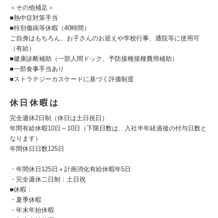
＜その他補足＞
■熱中症対策手当
■特別傷病等休暇（40時間）
ご自身はもちろん、お子さんのお迎えや学校行事、通院等に使用可
（有給）
■健康診断補助（一部人間ドック、予防接種接種費用補助）
■一部食事手当あり
■ストラテジーカスケードに基づく評価制度
休日休暇は
完全週休2日制（休日は土日祝日）
年間有給休暇10日～10日（下限日数は、入社半年経過後の付与日数と
なります）
年間休日日数125日
・年間休日125日＋計画消化有給休暇年5日
・完全週休二日制：土日祝
■休暇：
・夏季休暇
・年末年始休暇