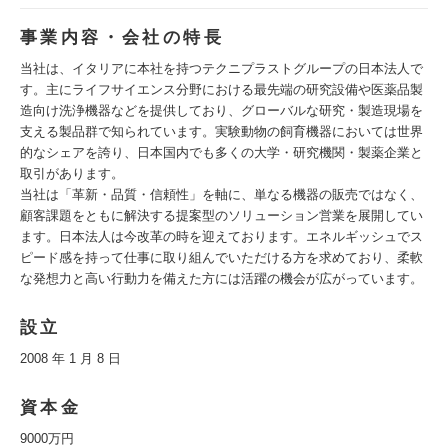
事業内容・会社の特長
当社は、イタリアに本社を持つテクニプラストグループの日本法人で
す。主にライフサイエンス分野における最先端の研究設備や医薬品製
造向け洗浄機器などを提供しており、グローバルな研究・製造現場を
支える製品群で知られています。実験動物の飼育機器においては世界
的なシェアを誇り、日本国内でも多くの大学・研究機関・製薬企業と
取引があります。
当社は「革新・品質・信頼性」を軸に、単なる機器の販売ではなく、
顧客課題をともに解決する提案型のソリューション営業を展開してい
ます。日本法人は今改革の時を迎えております。エネルギッシュでス
ピード感を持って仕事に取り組んでいただける方を求めており、柔軟
な発想力と高い行動力を備えた方には活躍の機会が広がっています。
設立
2008 年 1 月 8 日
資本金
9000万円