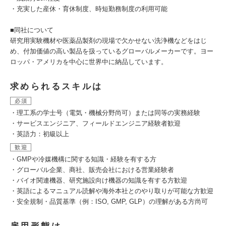
・充実した産休・育休制度、時短勤務制度の利用可能
■同社について
研究用実験機材や医薬品製剤の現場で欠かせない洗浄機などをはじ
め、付加価値の高い製品を扱っているグローバルメーカーです。ヨー
ロッパ・アメリカを中心に世界中に納品しています。
求められるスキルは
必須
・理工系の学士号（電気・機械分野尚可）または同等の実務経験
・サービスエンジニア、フィールドエンジニア経験者歓迎
・英語力：初級以上
歓迎
・GMPや冷媒機構に関する知識・経験を有する方
・グローバル企業、商社、販売会社における営業経験者
・バイオ関連機器、研究施設向け機器の知識を有する方歓迎
・英語によるマニュアル読解や海外本社とのやり取りが可能な方歓迎
・安全規制・品質基準（例：ISO, GMP, GLP）の理解がある方尚可