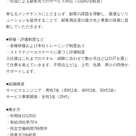
・出張による顧客先でのサービス対応（1泊or2泊程度）
単なるメンテナンスにとどまらず、顧客の課題を理解し、最適なソリ
ューションを提供することで、顧客満足度の最大化と事業の発展に貢
献していただきます。
■研修・評価制度など
・各種研修および本社トレーニング制度あり
・ストラテジーカスケードに基づく評価制度
入社後はこれまでのスキル・経験に合わせて数か月ほどはOJTを通じ
て仕事を覚えていきます。不明点などは、上司、先輩、周りの同僚が
サポートします。
■組織構成
サービスエンジニア：男性7名（30代1名、40代3名、50代3名）
サービス事業開発：女性1名（20代）
■働き方
・年間休日125日
・有給消化率70％
・所定労働時間7時間半
・残業月10h程度