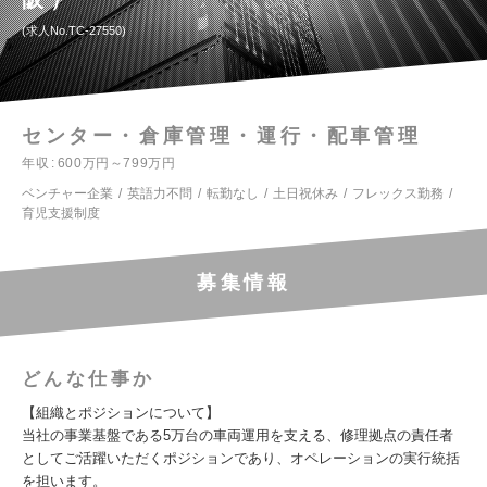
求人No.TC-27550
センター・倉庫管理・運行・配車管理
年収
600万円～799万円
ベンチャー企業
英語力不問
転勤なし
土日祝休み
フレックス勤務
育児支援制度
募集情報
どんな仕事か
【組織とポジションについて】
当社の事業基盤である5万台の車両運用を支える、修理拠点の責任者
としてご活躍いただくポジションであり、オペレーションの実行統括
を担います。