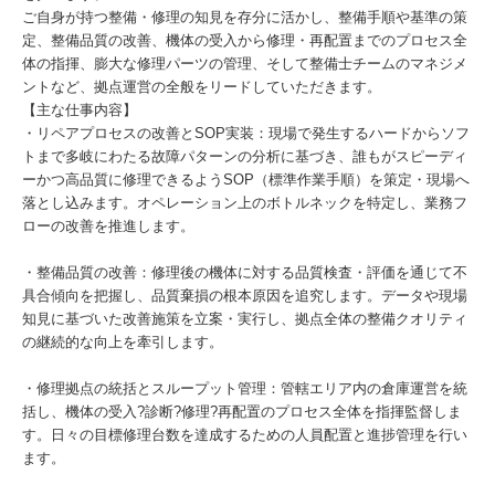
ご自身が持つ整備・修理の知見を存分に活かし、整備手順や基準の策
定、整備品質の改善、機体の受入から修理・再配置までのプロセス全
体の指揮、膨大な修理パーツの管理、そして整備士チームのマネジメ
ントなど、拠点運営の全般をリードしていただきます。
【主な仕事内容】
・リペアプロセスの改善とSOP実装：現場で発生するハードからソフ
トまで多岐にわたる故障パターンの分析に基づき、誰もがスピーディ
ーかつ高品質に修理できるようSOP（標準作業手順）を策定・現場へ
落とし込みます。オペレーション上のボトルネックを特定し、業務フ
ローの改善を推進します。
・整備品質の改善：修理後の機体に対する品質検査・評価を通じて不
具合傾向を把握し、品質棄損の根本原因を追究します。データや現場
知見に基づいた改善施策を立案・実行し、拠点全体の整備クオリティ
の継続的な向上を牽引します。
・修理拠点の統括とスループット管理：管轄エリア内の倉庫運営を統
括し、機体の受入?診断?修理?再配置のプロセス全体を指揮監督しま
す。日々の目標修理台数を達成するための人員配置と進捗管理を行い
ます。