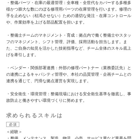
・整備パーツ・在庫の最適管理：全車種・全世代をカバーする多種多
様かつ膨大な数にのぼる修理用パーツの在庫管理を行います。修理の
手を止めない（枯渇させない）ための適切な発注・在庫コントロール
や、作業効率を上げる部品配置を担います。
・整備士チームのマネジメント・育成：拠点内で働く整備士やスタッ
フのマネジメント、シフト管理、評価、採用活動を担当します。ま
た、ご自身の知見を活かした技術指導など、チーム全体のスキル底上
げを牽引します。
・ベンダー・関係部署連携：外部の修理パートナー（業務委託先）と
の連携によるキャパシティ管理や、本社の品質管理・企画チームとの
連携を通じて、円滑な拠点運営を実現します。
・安全衛生・環境管理：整備現場における安全衛生基準を徹底し、事
故防止と働きやすい環境づくりに努めます。
求められるスキルは
必須
＜経験＞
・整備、メンテナンス、製造、物流、小売、サービス業など業界を問