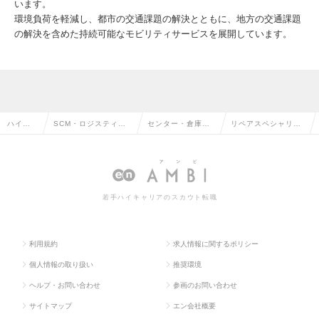
います。
環境負荷を軽減し、都市の交通課題の解決とともに、地方の交通課題
の解決を含めた持続可能なモビリティサービスを展開しています。
ハイク
SCM・ロジスティク
センター・倉庫管
リペアスペシャリス
ラス求
ス・物流・購買・貿易
理・運行・配車管
ト（東京・大阪）の
人TOP
系の転職
理の転職
求人情報
若手ハイキャリアのスカウト転職
利用規約
求人情報に関するポリシー
個人情報の取り扱い
推奨環境
ヘルプ・お問い合わせ
参画のお問い合わせ
サイトマップ
エン会社概要