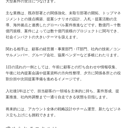
大型案件の受注につなげます。
主な業務は、既存部署との関係強化、未取引部署の開拓、トップマネ
ジメントとの接点構築、提案シナリオの設計、入札・提案活動の主
導、海外拠点と連携したグローバル案件推進などです。数億円～十数
億円規模、案件によっては数十億円規模のプロジェクトに関与でき、
社会インパクトの大きいテーマを扱えます。
関わる相手は、顧客の経営層・事業部門・IT部門、社内の技術／コン
サルメンバー、グループ会社、協業ベンダーなど多岐にわたります。
1日の流れの一例としては、午前に顧客との打ち合わせや情報収集、
午後に社内提案会議や提案資料の方向性整理、夕方に関係各所との役
割分担や次回提案準備を進めるイメージです。
入社後1年ほどで、担当顧客の一領域を主体的に持ち、案件形成、提
案推進、社内外調整まで一通り自走できる状態を目指します。
将来的には、アカウント全体の戦略設計やチーム運営、新たなビジネ
ス立ち上げにも挑戦できます。