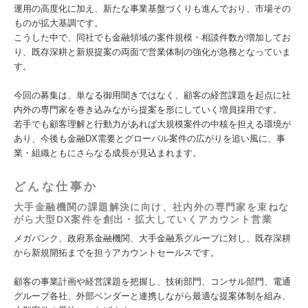
運用の高度化に加え、新たな事業基盤づくりも進んでおり、市場その
ものが拡大基調です。
こうした中で、同社でも金融領域の案件規模・相談件数が増加してお
り、既存深耕と新規提案の両面で営業体制の強化が急務となっていま
す。
今回の募集は、単なる御用聞きではなく、顧客の経営課題を起点に社
内外の専門家を巻き込みながら提案を形にしていく増員採用です。
若手でも顧客理解と行動力があれば大規模案件の中核を担える環境が
あり、今後も金融DX需要とグローバル案件の広がりを追い風に、事
業・組織ともにさらなる成長が見込まれます。
どんな仕事か
大手金融機関の課題解決に向け、社内外の専門家を束ねな
がら大型DX案件を創出・拡大していくアカウント営業
メガバンク、政府系金融機関、大手金融系グループに対し、既存深耕
から新規開拓までを担うアカウントセールスです。
顧客の事業計画や経営課題を把握し、技術部門、コンサル部門、電通
グループ各社、外部ベンダーと連携しながら最適な提案体制を組み、