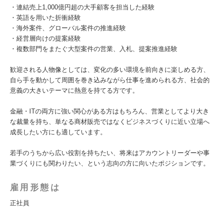
・連結売上1,000億円超の大手顧客を担当した経験
・英語を用いた折衝経験
・海外案件、グローバル案件の推進経験
・経営層向けの提案経験
・複数部門をまたぐ大型案件の営業、入札、提案推進経験
歓迎される人物像としては、変化の多い環境を前向きに楽しめる方、
自ら手を動かして周囲を巻き込みながら仕事を進められる方、社会的
意義の大きいテーマに熱意を持てる方です。
金融・ITの両方に強い関心がある方はもちろん、営業としてより大き
な裁量を持ち、単なる商材販売ではなくビジネスづくりに近い立場へ
成長したい方にも適しています。
若手のうちから広い役割を持ちたい、将来はアカウントリーダーや事
業づくりにも関わりたい、という志向の方に向いたポジションです。
雇用形態は
正社員