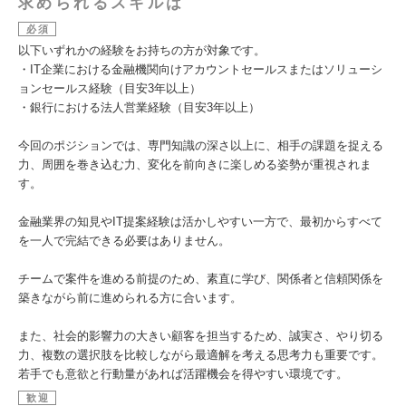
求められるスキルは
必須
以下いずれかの経験をお持ちの方が対象です。
・IT企業における金融機関向けアカウントセールスまたはソリューシ
ョンセールス経験（目安3年以上）
・銀行における法人営業経験（目安3年以上）
今回のポジションでは、専門知識の深さ以上に、相手の課題を捉える
力、周囲を巻き込む力、変化を前向きに楽しめる姿勢が重視されま
す。
金融業界の知見やIT提案経験は活かしやすい一方で、最初からすべて
を一人で完結できる必要はありません。
チームで案件を進める前提のため、素直に学び、関係者と信頼関係を
築きながら前に進められる方に合います。
また、社会的影響力の大きい顧客を担当するため、誠実さ、やり切る
力、複数の選択肢を比較しながら最適解を考える思考力も重要です。
若手でも意欲と行動量があれば活躍機会を得やすい環境です。
歓迎