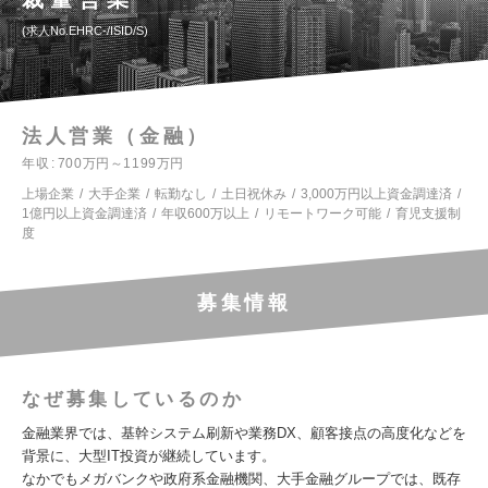
求人No.EHRC-/ISID/S
法人営業（金融）
年収
700万円～1199万円
上場企業
大手企業
転勤なし
土日祝休み
3,000万円以上資金調達済
1億円以上資金調達済
年収600万以上
リモートワーク可能
育児支援制
度
募集情報
なぜ募集しているのか
金融業界では、基幹システム刷新や業務DX、顧客接点の高度化などを
背景に、大型IT投資が継続しています。
なかでもメガバンクや政府系金融機関、大手金融グループでは、既存