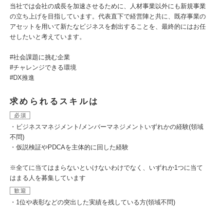
当社では会社の成長を加速させるために、人材事業以外にも新規事業
の立ち上げを目指しています。代表直下で経営陣と共に、既存事業の
アセットを用いて新たなビジネスを創出することを、最終的にはお任
せしたいと考えています。
#社会課題に挑む企業
#チャレンジできる環境
#DX推進
求められるスキルは
必須
・ビジネスマネジメント/メンバーマネジメントいずれかの経験(領域
不問)
・仮説検証やPDCAを主体的に回した経験
※全てに当てはまらないといけないわけでなく、いずれか1つに当て
はまる人を募集しています
歓迎
・1位や表彰などの突出した実績を残している方(領域不問)