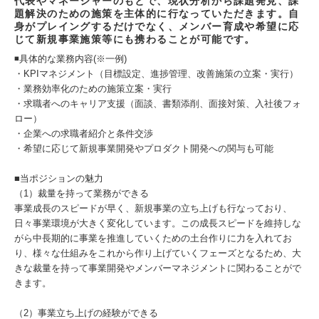
代表やマネージャーのもとで、現状分析から課題発見、課
題解決のための施策を主体的に行なっていただきます。自
身がプレイングするだけでなく、メンバー育成や希望に応
じて新規事業施策等にも携わることが可能です。
◾️具体的な業務内容(※一例)
・KPIマネジメント（目標設定、進捗管理、改善施策の立案・実行）
・業務効率化のための施策立案・実行
・求職者へのキャリア支援（面談、書類添削、面接対策、入社後フォ
ロー）
・企業への求職者紹介と条件交渉
・希望に応じて新規事業開発やプロダクト開発への関与も可能
■当ポジションの魅力
（1）裁量を持って業務ができる
事業成長のスピードが早く、新規事業の立ち上げも行なっており、
日々事業環境が大きく変化しています。この成長スピードを維持しな
がら中長期的に事業を推進していくための土台作りに力を入れてお
り、様々な仕組みをこれから作り上げていくフェーズとなるため、大
きな裁量を持って事業開発やメンバーマネジメントに関わることがで
きます。
（2）事業立ち上げの経験ができる