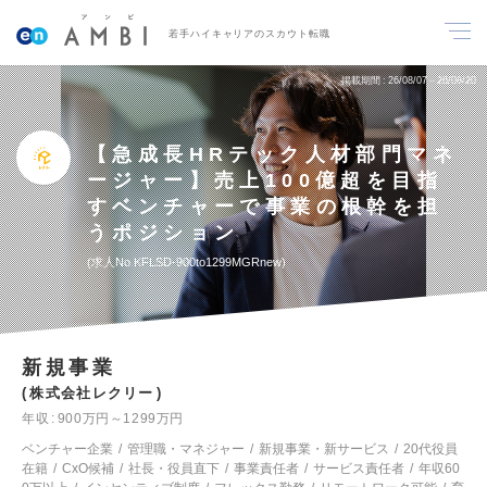
若手ハイキャリアのスカウト転職
掲載期間
26/08/07～26/08/20
【急成長HRテック人材部門マネ
ージャー】売上100億超を目指
すベンチャーで事業の根幹を担
うポジション
求人No.KFLSD-900to1299MGRnew
新規事業
株式会社レクリー
年収
900万円～1299万円
ベンチャー企業
管理職・マネジャー
新規事業・新サービス
20代役員
在籍
CxO候補
社長・役員直下
事業責任者
サービス責任者
年収60