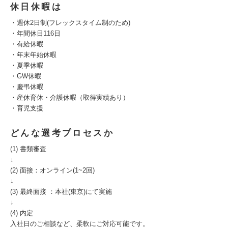
休日休暇は
・週休2日制(フレックスタイム制のため)
・年間休日116日
・有給休暇
・年末年始休暇
・夏季休暇
・GW休暇
・慶弔休暇
・産休育休・介護休暇（取得実績あり）
・育児支援
どんな選考プロセスか
(1) 書類審査
↓
(2) 面接：オンライン(1~2回)
↓
(3) 最終面接 ：本社(東京)にて実施
↓
(4) 内定
入社日のご相談など、柔軟にご対応可能です。