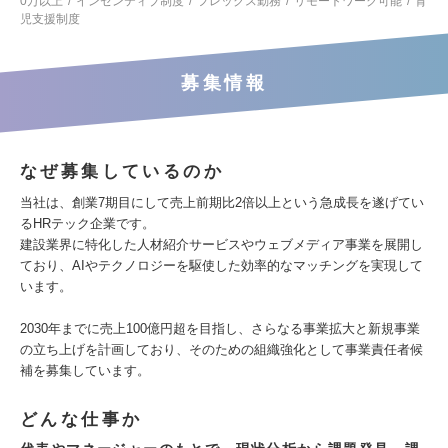
0万以上
インセンティブ制度
フレックス勤務
リモートワーク可能
育
児支援制度
募集情報
なぜ募集しているのか
当社は、創業7期目にして売上前期比2倍以上という急成長を遂げてい
るHRテック企業です。
建設業界に特化した人材紹介サービスやウェブメディア事業を展開し
ており、AIやテクノロジーを駆使した効率的なマッチングを実現して
います。
2030年までに売上100億円超を目指し、さらなる事業拡大と新規事業
の立ち上げを計画しており、そのための組織強化として事業責任者候
補を募集しています。
どんな仕事か