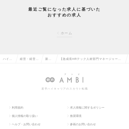
最近ご覧になった求人に基づいた
おすすめの求人
ホーム
ハイク
経営・経営企
新規
【急成長HRテック人材部門マネージャー】
ラス求
画・事業企画
事業
売上100億超を目指すベンチャーで事業の根
人TOP
系の転職
の転
幹を担うポジションの求人情報
職
若手ハイキャリアのスカウト転職
利用規約
求人情報に関するポリシー
個人情報の取り扱い
推奨環境
ヘルプ・お問い合わせ
参画のお問い合わせ