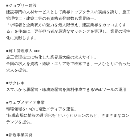
■ジョブリー建設
建設専門の人材サービスとして業界トップクラスの実績を誇り、施工
管理技士・建築士等の有資格者登録数も業界随一。
「求職者と企業双方の魅力を最大限伝え、建設業界をカッコよくす
る」を使命に、専任担当者が最適なマッチングを実現し、業界の活性
化に貢献します。
■施工管理求人.com
施工管理技士に特化した業界最大級の求人サイト。
全国の求人を資格・経験・エリア等で検索でき、一人ひとりに合った
求人を提供。
■サクレキ
スマホから履歴書・職務経歴書を無料作成できるWebツールの運用
■ウェブメディア事業
転職領域を中心に複数メディアを運営。
"転職市場に情報の透明化を"というビジョンのもと、さまざまなコン
テンツを提供。
■新規事業開発