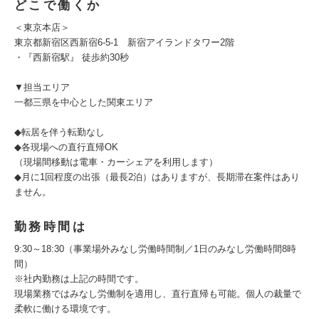
どこで働くか
＜東京本店＞
東京都新宿区西新宿6-5-1 新宿アイランドタワー2階
・『西新宿駅』 徒歩約30秒
▼担当エリア
一都三県を中心とした関東エリア
◆転居を伴う転勤なし
◆各現場への直行直帰OK
（現場間移動は電車・カーシェアを利用します）
◆月に1回程度の出張（最長2泊）はありますが、長期滞在案件はあり
ません。
勤務時間は
9:30～18:30（事業場外みなし労働時間制／1日のみなし労働時間8時
間）
※社内勤務は上記の時間です。
現場業務ではみなし労働制を適用し、直行直帰も可能。個人の裁量で
柔軟に働ける環境です。