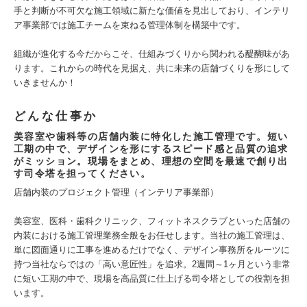
手と判断が不可欠な施工領域に新たな価値を見出しており、インテリ
ア事業部では施工チームを束ねる管理体制を構築中です。
組織が進化する今だからこそ、仕組みづくりから関われる醍醐味があ
ります。これからの時代を見据え、共に未来の店舗づくりを形にして
いきませんか！
どんな仕事か
美容室や歯科等の店舗内装に特化した施工管理です。短い
工期の中で、デザインを形にするスピード感と品質の追求
がミッション。現場をまとめ、理想の空間を最速で創り出
す司令塔を担ってください。
店舗内装のプロジェクト管理（インテリア事業部）
美容室、医科・歯科クリニック、フィットネスクラブといった店舗の
内装における施工管理業務全般をお任せします。当社の施工管理は、
単に図面通りに工事を進めるだけでなく、デザイン事務所をルーツに
持つ当社ならではの「高い意匠性」を追求。2週間～1ヶ月という非常
に短い工期の中で、現場を高品質に仕上げる司令塔としての役割を担
います。