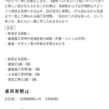
つひとつ丁寧にお教えします。 2週間～1ヶ月という短いスパンで次々
と新しい店が立ち上がるこの仕事は、未経験からでも圧倒的なスピー
ドで成長を実感できるはず。設計担当と連携し、打ち合わせから完成
まで一貫して関われる施工管理職。「自分がこの店を造った」という
誇りを、私たちと一緒に手に入れませんか？
歓迎
＜歓迎する経験＞
・建築施工管理や現場監督の経験（年数・ジャンル不問）
・建築・デザイン系の学校を卒業された方
＜歓迎する資格＞
・建築士1級・2級
・建築施工管理1級・2級
・土木施工管理1級・2級
・電気工事士1級・2級
雇用形態は
正社員：（試用期間6ヶ月 ※同待遇）