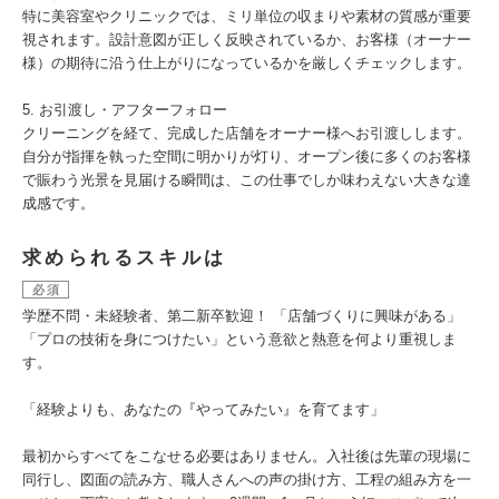
特に美容室やクリニックでは、ミリ単位の収まりや素材の質感が重要
視されます。設計意図が正しく反映されているか、お客様（オーナー
様）の期待に沿う仕上がりになっているかを厳しくチェックします。
5. お引渡し・アフターフォロー
クリーニングを経て、完成した店舗をオーナー様へお引渡しします。
自分が指揮を執った空間に明かりが灯り、オープン後に多くのお客様
で賑わう光景を見届ける瞬間は、この仕事でしか味わえない大きな達
成感です。
求められるスキルは
必須
学歴不問・未経験者、第二新卒歓迎！ 「店舗づくりに興味がある」
「プロの技術を身につけたい」という意欲と熱意を何より重視しま
す。
「経験よりも、あなたの『やってみたい』を育てます」
最初からすべてをこなせる必要はありません。入社後は先輩の現場に
同行し、図面の読み方、職人さんへの声の掛け方、工程の組み方を一