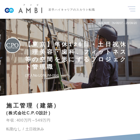
若手ハイキャリアのスカウト転職
掲載期間
26/08/07～26/08/20
【東京】年休126日・土日祝休
｜理美容・歯科、フィットネス
等の空間を形にするプロジェク
ト管理職
求人No.LONUM-004
施工管理（建築）
株式会社C.P.O設計
年収
400万円～549万円
転勤なし
土日祝休み