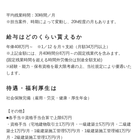
平均残業時間：30時間／月
※担当案件、時期によって変動し、20h程度の月もあります。
給与はどのくらい貰えるか
年俸408万円～ ※1／12 を月々支給（月額34万円以上）
※上記金額には、月40時間分8万円～の固定残業代を含みます。
(固定残業時間を超える時間外労働分は別途全額支給)
※経験・能力・保有資格を最大限考慮の上、当社規定により優遇いた
します。
待遇・福利厚生は
社会保険完備（雇用・労災・健康・厚生年金）
【その他】
■各手当※資格手当合算で上限6万円
・資格手当（宅地建物取引士1万円/月・一級建築士5万円/月・二級建
築士1万円/月・1級建築施工管理5万円/月・1級建築施工管理補1万円/
月・2級建築施工管理1万円/月）