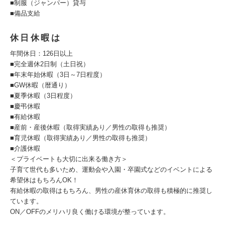
■制服（ジャンパー）貸与
■備品支給
休日休暇は
年間休日：126日以上
■完全週休2日制（土日祝）
■年末年始休暇（3日～7日程度）
■GW休暇（暦通り）
■夏季休暇（3日程度）
■慶弔休暇
■有給休暇
■産前・産後休暇（取得実績あり／男性の取得も推奨）
■育児休暇（取得実績あり／男性の取得も推奨）
■介護休暇
＜プライベートも大切に出来る働き方＞
子育て世代も多いため、運動会や入園・卒園式などのイベントによる
希望休はもちろんOK！
有給休暇の取得はもちろん、男性の産休育休の取得も積極的に推奨し
ています。
ON／OFFのメリハリ良く働ける環境が整っています。