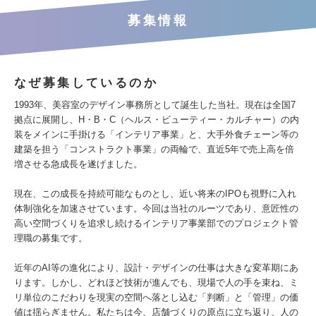
募集情報
なぜ募集しているのか
1993年、美容室のデザイン事務所として誕生した当社。現在は全国7
拠点に展開し、H・B・C（ヘルス・ビューティー・カルチャー）の内
装をメインに手掛ける「インテリア事業」と、大手外食チェーン等の
建築を担う「コンストラクト事業」の両輪で、直近5年で売上高を倍
増させる急成長を遂げました。
現在、この成長を持続可能なものとし、近い将来のIPOも視野に入れ
体制強化を加速させています。今回は当社のルーツであり、意匠性の
高い空間づくりを追求し続けるインテリア事業部でのプロジェクト管
理職の募集です。
近年のAI等の進化により、設計・デザインの仕事は大きな変革期にあ
ります。しかし、どれほど技術が進んでも、現場で人の手を束ね、ミ
リ単位のこだわりを現実の空間へ落とし込む「判断」と「管理」の価
値は揺らぎません。私たちは今、店舗づくりの原点に立ち返り、人の