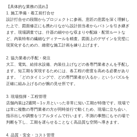
【具体的な業務の流れ】
1. 施工準備・着工前打合せ
設計打合せの段階からプロジェクトに参画。意匠の意図を深く理解し
た上で、図面修正にも携わりながら設計担当者からバトンを引き継ぎ
ます。現場調査では、什器の細やかな収まりや配線・配管ルートな
ど、内装特有の繊細なディテールを精査。図面上のデザインを完璧に
現実化するための、緻密な施工計画を練り上げます。
2. 協力業者の手配・発注
大工、電気、給排水設備、内装仕上げなどの各専門業者さんを手配し
ます。短工期を実現するためには、各工程の密度を高める必要があり
ます。「どのタイミングで、どの専門業者が入るか」というパズルを
正確に組み上げるのが腕の見せ所です。
3. 現場指揮・工程管理
店舗内装は2週間～1ヶ月といった非常に短い工期が特徴です。現場で
は常に複数の専門業者の方が同時並行で動くため、現場に立ち会い、
指示出しや調整をリアルタイムで行います。不測の事態にもその場で
判断を下し、工期を遅らせることなく高品質な空間へ導きます。
4. 品質・安全・コスト管理