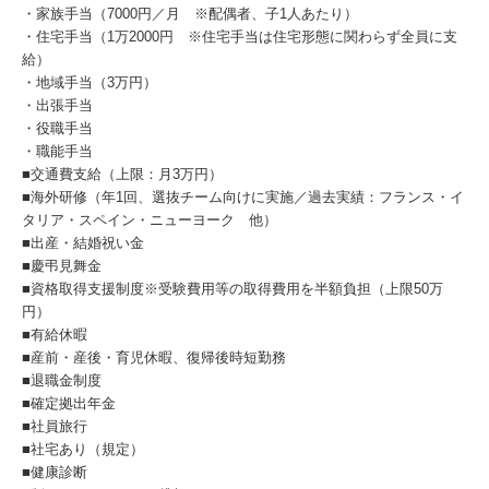
・家族手当（7000円／月 ※配偶者、子1人あたり）
・住宅手当（1万2000円 ※住宅手当は住宅形態に関わらず全員に支
給）
・地域手当（3万円）
・出張手当
・役職手当
・職能手当
■交通費支給（上限：月3万円）
■海外研修（年1回、選抜チーム向けに実施／過去実績：フランス・イ
タリア・スペイン・ニューヨーク 他）
■出産・結婚祝い金
■慶弔見舞金
■資格取得支援制度※受験費用等の取得費用を半額負担（上限50万
円）
■有給休暇
■産前・産後・育児休暇、復帰後時短勤務
■退職金制度
■確定拠出年金
■社員旅行
■社宅あり（規定）
■健康診断