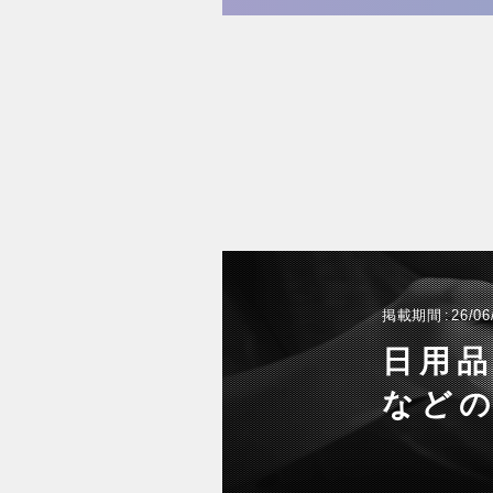
掲載期間
26/06
日用
など