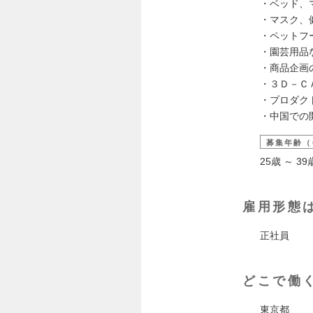
・ベッド、
・マスク、
・ペットフ
・園芸用品
・商品企画
・３Ｄ－Ｃ
・プロダク
・中国での
募集年齢（
25歳 ～ 
雇用形態
正社員
どこで働
東京都