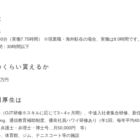
は
5
0分（実働7.75時間） ※現業職・海外駐在の場合、実働は8.0時間です
間：30時間以下
のくらい貰えるか
0万円
利厚生は
修（OJT研修※スキルに応じて3～4ヶ月間）、中途入社者集合研修、新
arning、通信教育補助制度、優良社員ハワイ研修あり（年1回、毎年平均4
弁護士・弁理士・博士号…月50,000円 等）
ル、体育館、ジム、テニスコート等の施設