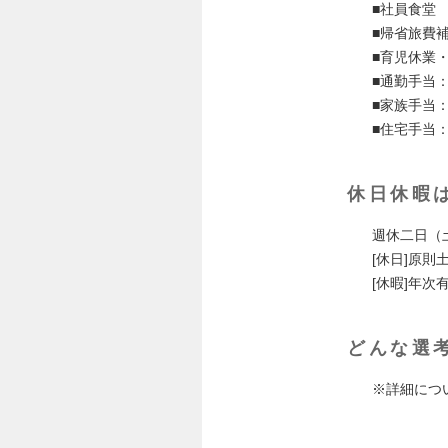
■社員食堂
■帰省旅費
■育児休業
■通勤手当：
■家族手当：
■住宅手当：
休日休暇
週休二日（
[休日]原則
[休暇]年
どんな選
※詳細につ