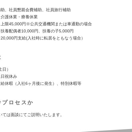
補助、社員懇親会費補助、社員旅行補助
・介護休業・療養休業
上限45,000円※公共交通機関または車通勤の場合
扶養配偶者10,000円、扶養の子5,000円
20,000円支給(入社時に転居をともなう場合）
は
土日）
土日祝休み
次有給休暇（入社6ヶ月後に発生）、特別休暇等
考プロセスか
いては面談にてご説明いたします。