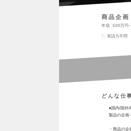
商品企画
年収
500万円
英語力不問
どんな仕
●国内/国
製品の企画
・商品の企