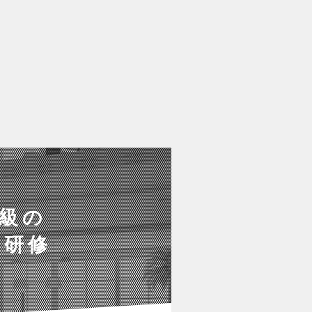
級の
け研修