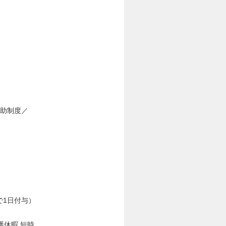
補助制度／
で1日付与）
休暇 短時