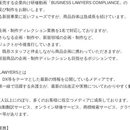
売する企業向け研修動画「BUSINESS LAWYERS COMPLIANCE」の
及び制作をお願いします。
る新規事業に近いフェーズですが、商品自体は急成長を続けています。
企画・制作ディレクション業務を1名で対応しておりますが、
さらなる企画・制作や、新規領域の企画・制作など、
ジェクトが今後進行していきます。
、既存スタッフと伴走しながら商品企画に携わっていただきますが、
新規商品の企画・制作ディレクションも目指せるポジションです。
 LAWYERSとは
、DX等をテーマとした最新の情報を公開しているメディアです。
第一線で活躍する弁護士が、最新の法改正や実務についてわかりやすく
万人以上にのぼり、多くのお客様に役立つメディアに成長しております
I自動翻訳サービス、オンライン研修サービス、商標検索サービス、クラ
ー等があります。
業務】