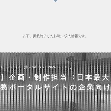
以下、掲載終了した転職・求人情報です。
/12～26/06/25
求人No.TYMC-202405-30162
場】企画・制作担当〈日本最大
法務ポータルサイトの企業向
〉