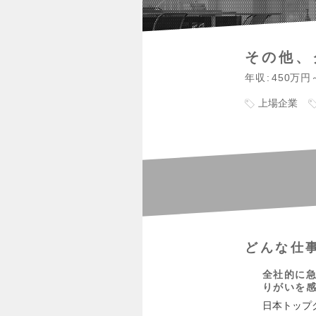
その他、
年収
450万円
上場企業
どんな仕
全社的に
りがいを
日本トップク