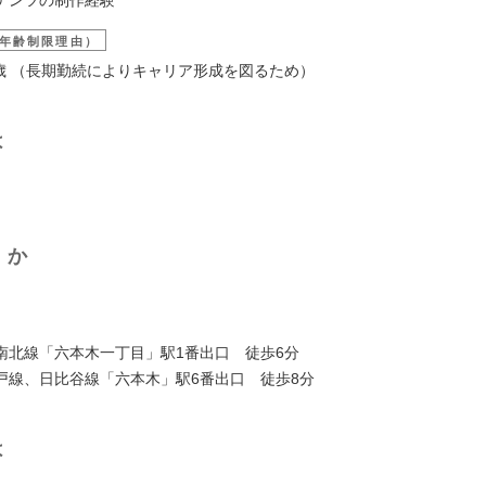
年齢制限理由）
38歳 （長期勤続によりキャリア形成を図るため）
は
くか
】
南北線「六本木一丁目」駅1番出口 徒歩6分
戸線、日比谷線「六本木」駅6番出口 徒歩8分
は