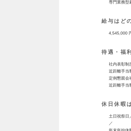
専門業務型
給与はど
4,545,000 
待遇・福
社内表彰制
近距離手当
定例懇親会社
近距離手当制
休日休暇
土日祝祭日
／
年末年始休