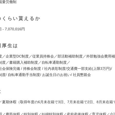
裁量労働制
のくらい貰えるか
円 - 7,070,016円
利厚生は
度／企業型DC制度／従業員持株会／部活動補助制度／外部勉強会費用
制度／書籍購入補助制度／自転車通勤制度／
会保険完備 / 持株会制度 / 社内表彰制度/交通費一部支給(上限3万円)/
度/ 自転車通勤手当制度/ お誕生日のお祝い/ 社員懇親会
は
／夏期休暇（取得年度の6月末在籍で3日、7月末在籍で2日、8月末在籍
暇／慶弔休暇／特別休暇／妊婦特別休暇／産前産後休暇／育児休暇／介護