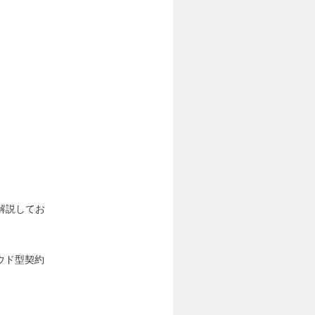
解説してお
。
ウド型契約