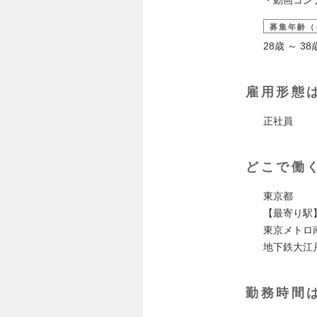
募集年齢（
28歳 ～ 
雇用形態
正社員
どこで働
東京都
【最寄り駅
東京メトロ
地下鉄大江
勤務時間