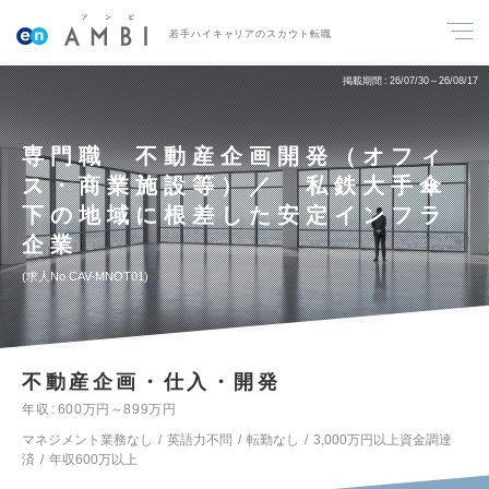
若手ハイキャリアのスカウト転職
掲載期間
26/07/30～26/08/17
専門職 不動産企画開発（オフィ
ス・商業施設等）／ 私鉄大手傘
下の地域に根差した安定インフラ
企業
求人No.CAV-MNOT01
不動産企画・仕入・開発
年収
600万円～899万円
マネジメント業務なし
英語力不問
転勤なし
3,000万円以上資金調達
済
年収600万以上