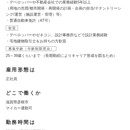
・デベロッパーや不動産会社での業務経験5年以上
（用地の売買/都市開発・再開発の計画・企画の担当/テナントリーシ
ング/運営（施設運営・管理）等）
・普通自動車免許（AT可）
歓迎
・デベロッパーやゼネコン、設計事務所などで設計業務経験
・宅地建物取引士をお持ちの方歓迎
募集年齢（年齢制限理由）
25～39歳くらいまで （長期勤続によりキャリア形成を図るため）
雇用形態は
正社員
どこで働くか
滋賀県彦根市
マイカー通勤可
勤務時間は