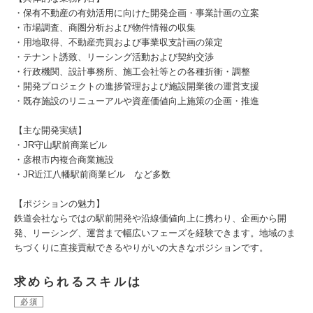
・保有不動産の有効活用に向けた開発企画・事業計画の立案
・市場調査、商圏分析および物件情報の収集
・用地取得、不動産売買および事業収支計画の策定
・テナント誘致、リーシング活動および契約交渉
・行政機関、設計事務所、施工会社等との各種折衝・調整
・開発プロジェクトの進捗管理および施設開業後の運営支援
・既存施設のリニューアルや資産価値向上施策の企画・推進
【主な開発実績】
・JR守山駅前商業ビル
・彦根市内複合商業施設
・JR近江八幡駅前商業ビル など多数
【ポジションの魅力】
鉄道会社ならではの駅前開発や沿線価値向上に携わり、企画から開
発、リーシング、運営まで幅広いフェーズを経験できます。地域のま
ちづくりに直接貢献できるやりがいの大きなポジションです。
求められるスキルは
必須