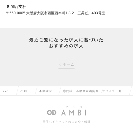
関西支社
〒550-0005 大阪府大阪市西区西本町1-8-2 三晃ビル403号室
最近ご覧になった求人に基づいた
おすすめの求人
ホーム
ハイク
不動産
不動産企
専門職 不動産企画開発（オフィス・商業
ラス求
系専門
画・仕入・
施設等）／ 私鉄大手傘下の地域に根差し
人TOP
職の転
開発の転職
た安定インフラ企業の求人情報
職
若手ハイキャリアのスカウト転職