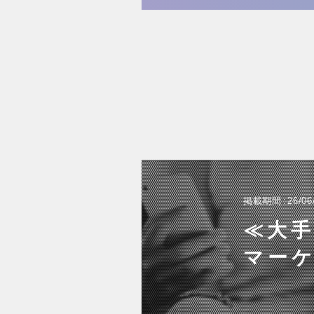
掲載期間
26/06
≪大
マー