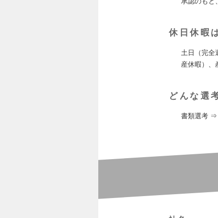
承認のもと
休日休暇
土日（完全
産休暇）、
どんな選
書類選考 ⇒