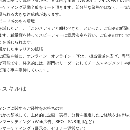
分析に基づく戦略立案から、具体的な施策（Web/オフライン/PR）の実
ーケティング活動全般をリード頂きます。部分的な業務ではなく、一気
得られる大きな達成感があります。
ピード感のある環境
を試したい」、「このメディアと組むべきだ」といった、ご自身の経験
ます。裁量権を持ってスピーディーに意思決定を行い、ご自身の力で市
えを感じられます。
活かしたキャリアの拡張
ご経験を軸に、オンライン・オフライン・PRと、担当領域を広げ、専
が可能です。将来的には、部門のリーダーとしてチームマネジメントや
て頂く事を期待しています。
るスキルは
ィングに関するご経験をお持ちの方
れかの領域にて、主体的に企画、実行、分析を推進したご経験をお持ち
ンマーケティング（Web広告、SEO、SNS運用など）
ンマーケティング（展示会、セミナー運営など）