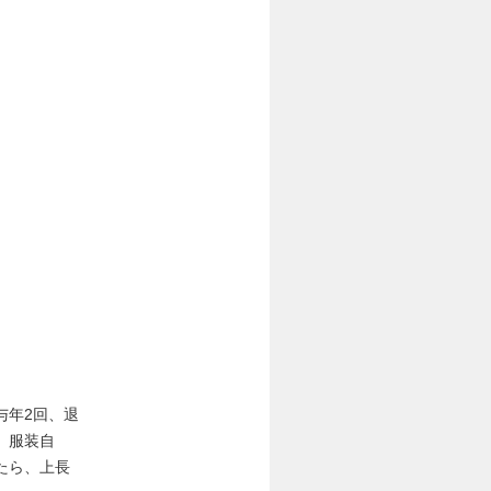
与年2回、退
、服装自
たら、上長