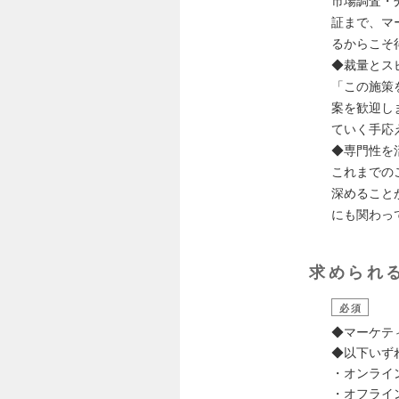
市場調査・
証まで、マ
るからこそ
◆裁量とス
「この施策
案を歓迎し
ていく手応
◆専門性を
これまでの
深めること
にも関わっ
求められ
必須
◆マーケテ
◆以下いず
・オンライ
・オフライ