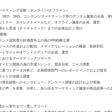
ーケティング活動（オンライン/オフライン）
告、SEO、SNS、コンテンツマーケティング等のデジタル施策の企画、実
セミナー、ダイレクトメールなど、オフライン施策の企画、運営
得から育成（ナーチャリング）までの全体設計と実行
報業務
ランド認知度や好感度向上の為のPR戦略立案
リースの作成および配信、メディアリレーションの構築、取材対応
ートサイトやオウンドメディアの企画、運営
におけるマーケティングリサーチ
サービス開発の為の市場トレンド、競合分析、ニーズ調査
に基づくデータ分析と、企画開発部門へのレポーティングおよび提言
サイトの深掘り調査
や潜在顧客へのインタビュー、アンケート調査の設計および実施
生の声」を収集、分析し、あらゆるマーケティング施策や商品改善への
流から実行まで一貫してリード