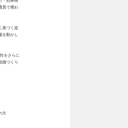
行・効果検
通貫で携わ
に基づく提
場を動かし
門性をさらに
組織づくり
の方