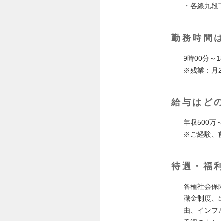
・各線九段
勤務時間
9時00分～
※残業：月
給与はど
年収500万
※ご経験、
待遇・福
各種社会保
職金制度、
由、インフ