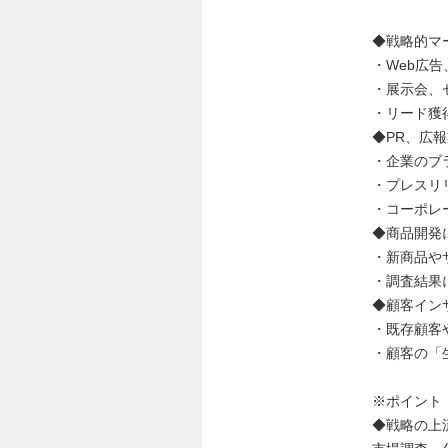
◆戦略的マ
・Web広
・展示会、
・リード獲
◆PR、広
・企業のブ
・プレスリ
・コーポレ
◆商品開発
・新商品や
・調査結果
◆顧客イン
・既存顧客
・顧客の「
※ポイント
◆戦略の上