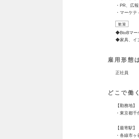
・PR、広
・マーケテ
歓迎
◆BtoB
◆家具、イ
雇用形態
正社員
どこで働
【勤務地】
・東京都千
【最寄駅】
・各線市ヶ