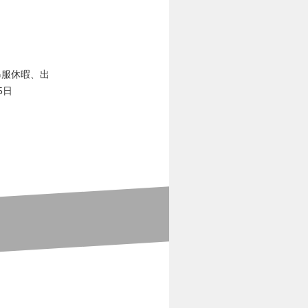
弔服休暇、出
5日