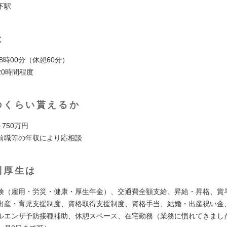
下駅
は
18時00分（休憩60分）
20時間程度
のくらい貰えるか
～750万円
前職等の年収により応相談
利厚生は
険（雇用・労災・健康・厚生年金）、交通費全額支給、昇給・昇格、賞
出産・育児支援制度、資格取得支援制度、資格手当、結婚・出産祝い金
ルエンザ予防接種補助、休憩スペース、在宅勤務（業務に慣れてきまし