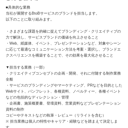
■具体的な業務
当社が展開するBtoBサービスのブランドを担当します。
以下のことに取り組みます。
・さまざまな課題を的確に捉えてブランディング・クリエイティブの
力で解決し、サービスブランドの価値を向上させること
・Web、紙媒体、イベント、プレゼンテーションなど、対象やシーン
に応じて最適なコミュニケーション方法を考案・選択し、ブランドエ
クスペリエンスを構築することで、その効果を最大化させること
▼担当する業務（一部）
・クリエイティブコンセプトの企画・開発、それに付随する制作業務
全般
・サービスのブランディングやマーケティング、PRなどを目的とした
Webサイト、パンフレット、各種資料、ノベルティー、各種イベント
などの包括的なディレクション・管理
・企画書、施策概要書、登壇資料、営業資料などプレゼンテーション
資料の制作
コピーやテキストなどの執筆・レビュー（リライトを含む）
※ 担当業務は個人の特性やキャリア・経験などを踏まえて決定しま
す。