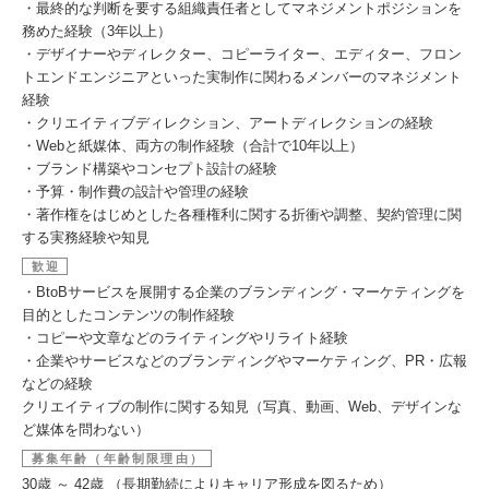
・最終的な判断を要する組織責任者としてマネジメントポジションを
務めた経験（3年以上）
・デザイナーやディレクター、コピーライター、エディター、フロン
トエンドエンジニアといった実制作に関わるメンバーのマネジメント
経験
・クリエイティブディレクション、アートディレクションの経験
・Webと紙媒体、両方の制作経験（合計で10年以上）
・ブランド構築やコンセプト設計の経験
・予算・制作費の設計や管理の経験
・著作権をはじめとした各種権利に関する折衝や調整、契約管理に関
する実務経験や知見
歓迎
・BtoBサービスを展開する企業のブランディング・マーケティングを
目的としたコンテンツの制作経験
・コピーや文章などのライティングやリライト経験
・企業やサービスなどのブランディングやマーケティング、PR・広報
などの経験
クリエイティブの制作に関する知見（写真、動画、Web、デザインな
ど媒体を問わない）
募集年齢（年齢制限理由）
30歳 ～ 42歳 （長期勤続によりキャリア形成を図るため）