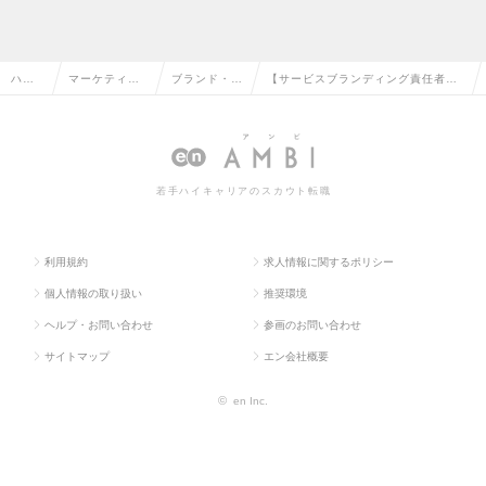
ハイ
マーケティン
ブランド・プ
【サービスブランディング責任者候
クラ
グ・販促企
ロダクトマネ
補】年収～1700万・大規模PJ｜コ
ス求
画・商品開発
ージャーの転
ンセプト設計から実制作まで担当の
人TO
系の転職
職
求人情報
若手ハイキャリアのスカウト転職
P
利用規約
求人情報に関するポリシー
個人情報の取り扱い
推奨環境
ヘルプ・お問い合わせ
参画のお問い合わせ
サイトマップ
エン会社概要
©
en Inc.