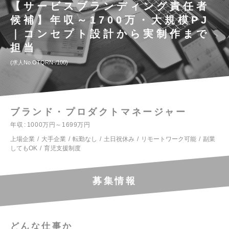
【サービスブランディング責任者
候補】年収～1700万・大規模PJ
｜コンセプト設計から実制作まで
担当
求人No.OTQRN-/100
ブランド・プロダクトマネージャー
年収
1000万円～1699万円
上場企業
大手企業
転勤なし
土日祝休み
リモートワーク可能
副業
してもOK
育児支援制度
募集情報
どんな仕事か