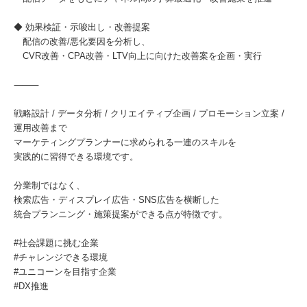
◆ 効果検証・示唆出し・改善提案
配信の改善/悪化要因を分析し、
CVR改善・CPA改善・LTV向上に向けた改善案を企画・実行
⸻
戦略設計 / データ分析 / クリエイティブ企画 / プロモーション立案 /
運用改善まで
マーケティングプランナーに求められる一連のスキルを
実践的に習得できる環境です。
分業制ではなく、
検索広告・ディスプレイ広告・SNS広告を横断した
統合プランニング・施策提案ができる点が特徴です。
#社会課題に挑む企業
#チャレンジできる環境
#ユニコーンを目指す企業
#DX推進