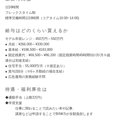
1日8時間
フレックスタイム制
標準労働時間1日8時間（コアタイム10:00~14:00)
給与はどのくらい貰えるか
モデル年収レンジ：450万円～550万円
● ⽉給：¥266,000～¥330,000
● 基本給：¥196,500～¥243,800
● 固定残業代：¥69,500～¥86,200（固定残業時間45時間0分/月/月※超
過分は別途支給）
● 住宅手当：55,000円/月（※規定あり）
● 賞与2回分（※6ヶ⽉勤続の場合⽀給）
● 広告運⽤の実務経験不問
待遇・福利厚生は
◆通勤手当（上限3万円）
◆学習支援
仕事に関わることで読みたい本や記事、
講座などは申請することでBINKSが全額負担します