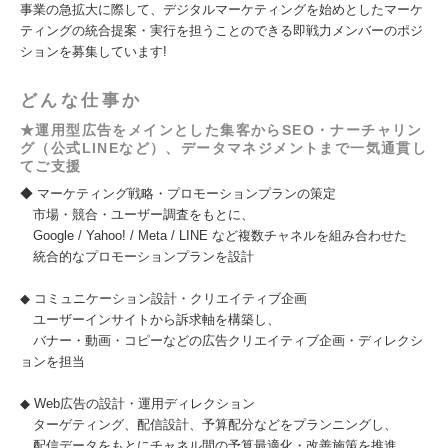
事業の急拡大に際して、デジタルマーケティングを始めとしたマーケ
ティングの統合提案・実行を担うことのできる即戦力メンバーのポジ
ションを募集しています!
どんな仕事か
★運用型広告をメインとした集客からSEO・ナーチャリン
グ（公式LINEなど）、データマネジメントまで一気通貫し
てご支援
◆ マーケティング戦略・プロモーションプランの策定
市場・競合・ユーザー調査をもとに、
Google / Yahoo! / Meta / LINE など複数チャネルを組み合わせた
統合的なプロモーションプランを設計
◆ コミュニケーション設計・クリエイティブ企画
ユーザーインサイトから訴求軸を構築し、
バナー・動画・コピーなどの広告クリエイティブ企画・ディレクシ
ョンを担当
◆ Web広告の設計・運用ディレクション
ターゲティング、配信設計、予算配分などをプランニングし、
配信データをもとにチャネル間の予算最適化・改善施策を推進