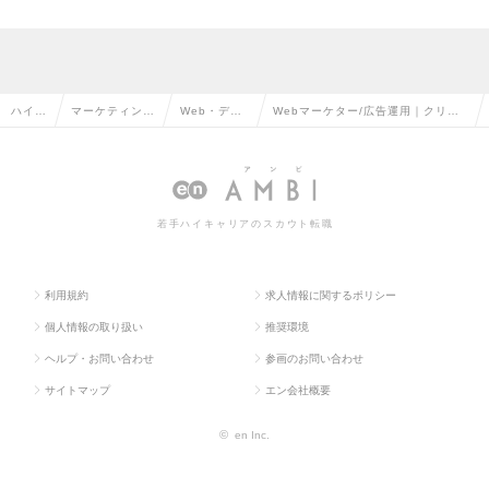
ハイク
マーケティン
Web・デジ
Webマーケター/広告運用｜クリエ
ラス求
グ・販促企画・
タルマーケ
イティブ作成～広告運用・分析・提
人TO
商品開発系の転
ティングの
案業務をお任せ！/飯田橋の求人情
P
職
転職
報
若手ハイキャリアのスカウト転職
利用規約
求人情報に関するポリシー
個人情報の取り扱い
推奨環境
ヘルプ・お問い合わせ
参画のお問い合わせ
サイトマップ
エン会社概要
©
en Inc.