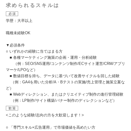
求められるスキルは
必須
学歴：大卒以上
職種未経験OK
▼必須条件
○ いずれかの経験に当てはまる⽅
■ 各種マーケティング施策の企画・運⽤・分析経験
（例：SEO/SNS運⽤/コンテンツ制作/ECサイト運営/CRM/アプリ
マーケ/LPOなど）
■ 数値⽬標を持ち、データに基づいて改善サイクルを回した経験
（例：GA4を⽤いた分析/A・Bテストの実施/売上管理と施策⽴案な
ど）
■ Webディレクション、またはクリエイティブ制作の進⾏管理経験
（例：LP制作/サイト構築/バナー制作のディレクションなど）
歓迎
<このような経験/志向の方を大歓迎します！>
○ 「専⾨スキル×広告運⽤」で市場価値を⾼めたい⽅