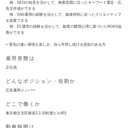
例：SEOの知⾒を活かして、検索意図に沿ったキーワード選定・広
告⽂作成ができる
例：SNS運⽤の経験を活かして、媒体特性に合ったクリエイティブ
を提案できる
例：EC運営の経験を活かして、顧客の購買⼼理に基づいたROAS改
善ができる
○ 変化の速い環境を楽しみ、⾃ら学習し続ける意欲のある⽅
雇用形態は
正社員
どんなポジション・役割か
広告運用メンバー
どこで働くか
東京都文京区後楽2-2-10松屋ビル901
勤務時間は