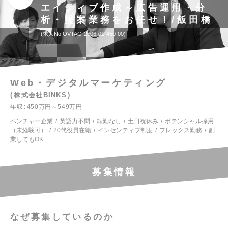
エイティブ作成～広告運用・分
析・提案業務をお任せ！/飯田橋
求人No.OVTAG-2606-01-450-00
Web・デジタルマーケティング
株式会社BINKS
年収
450万円～549万円
ベンチャー企業
英語力不問
転勤なし
土日祝休み
ポテンシャル採用
（未経験可）
20代役員在籍
インセンティブ制度
フレックス勤務
副
業してもOK
募集情報
なぜ募集しているのか