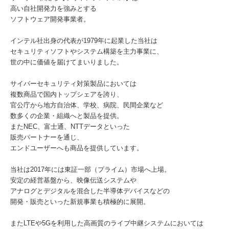
高い自社開発力を強みとする
ソフトウェア開発事業者。
インテル社出身の代表が1979年に起業した当社は
セキュリティソフトやシステム構築を主力事業に、
世の中に価値を届けてまいりました。
サイバーセキュリティ対策製品においては
複数商品で国内トップシェアを誇り、
官公庁から地方自治体、学校、病院、民間企業など
数多くの企業・組織へと製品を提供。
またNEC、富士通、NTTデータといった
販売パートナーを通じ、
エンドユーザーへも商品を提供しています。
当社は2017年には東証一部（プライム）市場へ上場。
安定の経営基盤から、映像伝送システムや
アナログとデジタルを混合した半導体デバイスなどの
開発・販売といった新規事業も積極的に展開。
またLTEや5Gを利用した高画質のライブ中継システムにおいては