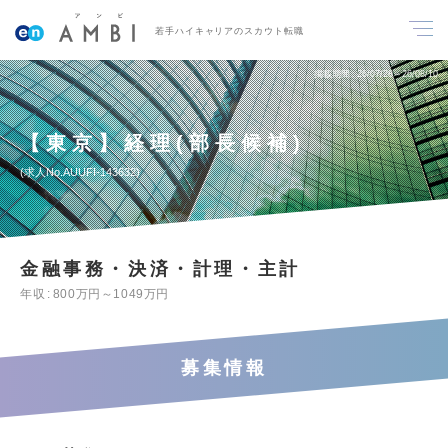
若手ハイキャリアのスカウト転職
掲載期間
26/07/28～26/08/10
【東京】経理(部長候補)
求人No.AUUFI-143632
金融事務・決済・計理・主計
年収
800万円～1049万円
募集情報