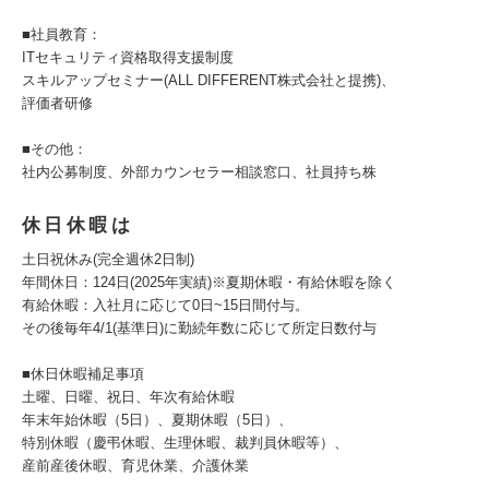
■社員教育：
ITセキュリティ資格取得支援制度
スキルアップセミナー(ALL DIFFERENT株式会社と提携)、
評価者研修
■その他：
社内公募制度、外部カウンセラー相談窓口、社員持ち株
休日休暇は
土日祝休み(完全週休2日制)
年間休日：124日(2025年実績)※夏期休暇・有給休暇を除く
有給休暇：入社月に応じて0日~15日間付与。
その後毎年4/1(基準日)に勤続年数に応じて所定日数付与
■休日休暇補足事項
土曜、日曜、祝日、年次有給休暇
年末年始休暇（5日）、夏期休暇（5日）、
特別休暇（慶弔休暇、生理休暇、裁判員休暇等）、
産前産後休暇、育児休業、介護休業