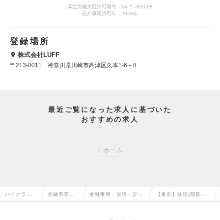
厚生労働大臣許可番号：14-ユ-302028
紹介事業許可年：2023年
登録場所
株式会社LUFF
〒213-0011 神奈川県川崎市高津区久本1-6－8
最近ご覧になった求人に基づいた
おすすめの求人
ホーム
ハイクラス
金融系専門
金融事務・決済・計
【東京】経理(部長候
求人TOP
職の転職
理・主計の転職
補)の求人情報