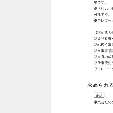
境です。
※入社3ヵ
可能です。
※テレワー
【求める人
◎業務改善
◎幅広く事
◎当事者意
◎自身の成
◎仕事優先
◎テレワー
求められ
必須
事業会社で