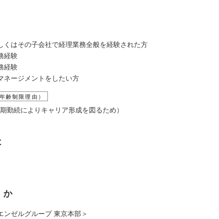
しくはその子会社で経理業務全般を経験された方
務経験
務経験
マネージメントをしたい方
年齢制限理由）
（長期勤続によりキャリア形成を図るため）
は
くか
エンゼルグループ 東京本部＞