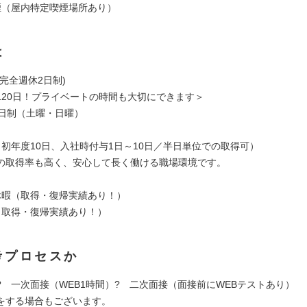
煙（屋内特定喫煙場所あり）
は
完全週休2日制)
120日！プライベートの時間も大切にできます＞
2日制（土曜・日曜）
（初年度10日、入社時付与1日～10日／半日単位での取得可）
の取得率も高く、安心して長く働ける職場環境です。
休暇（取得・復帰実績あり！）
（取得・復帰実績あり！）
考プロセスか
? 一次面接（WEB1時間）? 二次面接（面接前にWEBテストあり）
をする場合もございます。