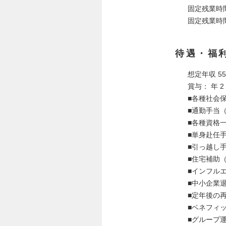
固定残業時間
固定残業時
待遇・福
想定年収 
賞与： 年 
■各種社会
■通勤手当
■各種資格
■単身赴任
■引っ越し
■住宅補助
■インフル
■中小企業
■定年後の
■ベネフィ
■グループ