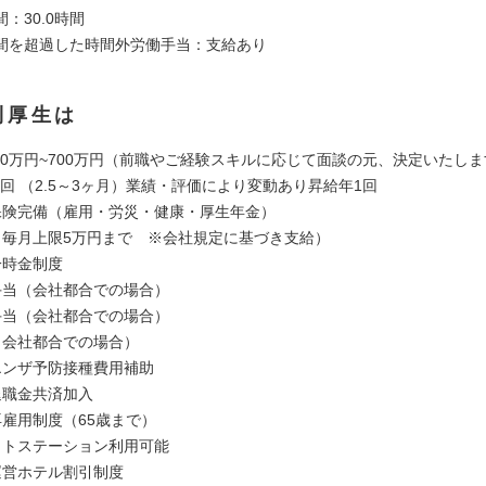
：30.0時間
間を超過した時間外労働手当：支給あり
利厚生は
550万円~700万円（前職やご経験スキルに応じて面談の元、決定いたし
2 回 （2.5～3ヶ月）業績・評価により変動あり昇給年1回
保険完備（雇用・労災・健康・厚生年金）
（毎月上限5万円まで ※会社規定に基づき支給）
一時金制度
手当（会社都合での場合）
手当（会社都合での場合）
（会社都合での場合）
エンザ予防接種費用補助
退職金共済加入
再雇用制度（65歳まで）
ットステーション利用可能
運営ホテル割引制度