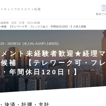
ハイキャリアのスカウト転職
初めて
金融事務・決済・計理・主計の転職
候補 【テレワーク可・フレックスあり・年間休日120日！】の求人情報
/28～26/08/10
求人No.AUUFI-149825
ジメント未経験者歓迎★経理
ー候補 【テレワーク可・フ
・年間休日120日！】
・決済・計理・主計