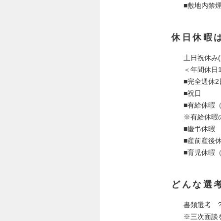
■敷地内禁
休日休暇
土日祝休み(
＜年間休日
■完全週休
■祝日
■有給休暇
※有給休暇
■慶弔休暇
■産前産後
■育児休暇
どんな選
書類選考 
※三次面談