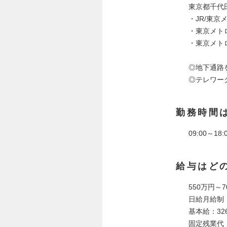
東京都千代田
・JR/東
・東京メト
・東京メト
◎地下通路
◎テレワー
勤務時間
09:00～1
給与はど
550万円～7
日給月給制
基本給：326
固定残業代：5