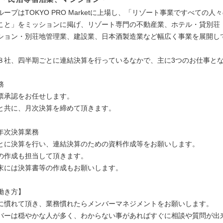
ープはTOKYO PRO Marketに上場し、「リゾート事業ですべての人
こと」をミッションに掲げ、リゾート専門の不動産業、ホテル・貸別荘
ション・別荘地管理業、建設業、日本酒製造業など幅広く事業を展開し
８社、四半期ごとに連結決算を行っているなかで、主に3つのお仕事と
務
承認をお任せします。
共に、月次決算を締めて頂きます。
年次決算業務
に決算を行い、連結決算のための資料作成等をお願いします。
作成も担当して頂きます。
には決算書等の作成もお願いします。
働き方】
に慣れて頂き、業務慣れたらメンバーマネジメントをお願いします。
バーは穏やかな人が多く、わからない事があればすぐに相談や質問が出