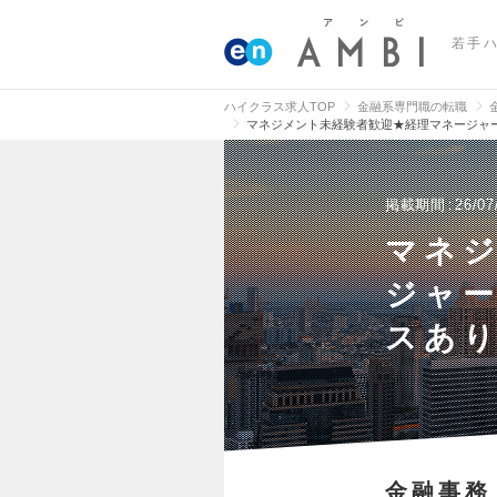
若手
ハイクラス求人TOP
金融系専門職の転職
マネジメント未経験者歓迎★経理マネージャー
掲載期間
26/07
マネ
ジャ
スあり
金融事務