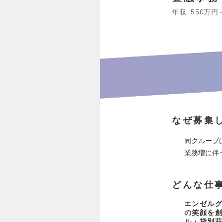
年収
550万円
なぜ募集
同グループ
業務増に伴
どんな仕
エンゼルグ
の笑顔を
ル・貸別