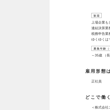
歓迎
上場企業も
連結決算業
税務申告業
ゆくゆくは
募集年齢（
～35歳 
雇用形態
正社員
どこで働
＜株式会社