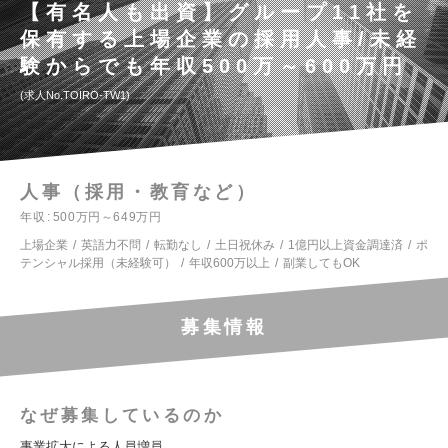
【有名人も出資】グループ11社を
保有する上場企業の採用人事/未経
験からでも年収500万～600万円
求人No.TOIRO-TW1
人事（採用・教育など）
年収
500万円～649万円
上場企業
英語力不問
転勤なし
土日祝休み
1億円以上資金調達済
ポ
テンシャル採用（未経験可）
年収600万以上
副業してもOK
募集情報
なぜ募集しているのか
事業拡大による人員増員