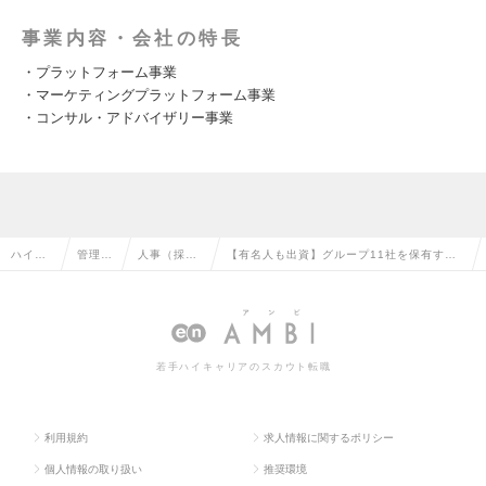
事業内容・会社の特長
・プラットフォーム事業
・マーケティングプラットフォーム事業
・コンサル・アドバイザリー事業
ハイク
管理部
人事（採
【有名人も出資】グループ11社を保有する
ラス求
門系の
用・教育な
上場企業の採用人事/未経験からでも年収50
人TOP
転職
ど）の転職
0万～600万円の求人情報
若手ハイキャリアのスカウト転職
利用規約
求人情報に関するポリシー
個人情報の取り扱い
推奨環境