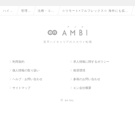
ハイク
管理部
法務・コン
☆リモート×フルフレックス☆ 海外にも拡大
ラス求
門系の
プライアン
するプライム上場企業の法務マネージャー候
人TOP
転職
スの転職
補/残業15時間！の求人情報
若手ハイキャリアのスカウト転職
利用規約
求人情報に関するポリシー
個人情報の取り扱い
推奨環境
ヘルプ・お問い合わせ
参画のお問い合わせ
サイトマップ
エン会社概要
©
en Inc.