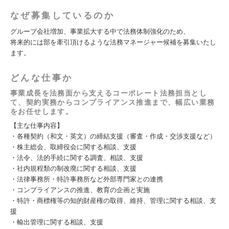
なぜ募集しているのか
グループ会社増加、事業拡大する中で法務体制強化のため、
将来的には部を牽引頂けるような法務マネージャー候補を募集いたし
ます。
どんな仕事か
事業成長を法務面から支えるコーポレート法務担当とし
て、契約実務からコンプライアンス推進まで、幅広い業務
をお任せします。
【主な仕事内容】
・各種契約（和文・英文）の締結支援（審査・作成・交渉支援など）
・株主総会、取締役会に関する相談、支援
・法令、法的手続に関する調査、相談、支援
・社内規程類の制改廃に関する相談、支援
・法律事務所・特許事務所など外部専門家との連携
・コンプライアンスの推進、教育の企画と実施
・特許・商標権等の知的財産権の取得、維持、管理に関する相談、支
援
・輸出管理に関する相談、支援