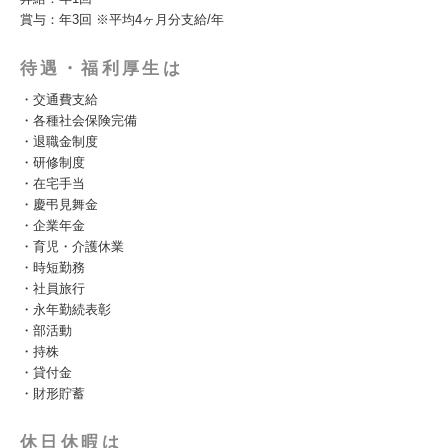
賞与：年3回 ※平均4ヶ月分支給/年
待遇・福利厚生は
・交通費支給
・各種社会保険完備
・退職金制度
・研修制度
・在宅手当
・慶弔見舞金
・企業年金
・育児・介護休業
・時短勤務
・社員旅行
・永年勤続表彰
・部活動
・持株
・貸付金
・財形貯蓄
休日休暇は