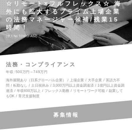
☆リモート×フルフレックス☆ 海
外にも拡大するプライム上場企業
の法務マネージャー候補/残業15
時間！
求人No.TOIRO-AS2
法務・コンプライアンス
年収
500万円～749万円
海外展開あり（日系グローバル企業）
上場企業
大手企業
英語力不
問
転勤なし
土日祝休み
3,000万円以上資金調達済
1億円以上資金調
達済
年収600万以上
フレックス勤務
リモートワーク可能
副業して
もOK
育児支援制度
募集情報