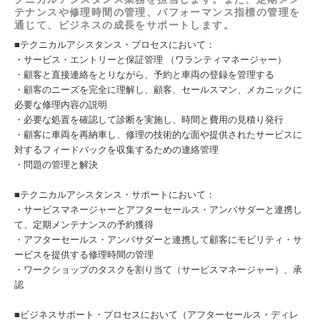
テナンスや修理時間の管理、パフォーマンス指標の管理を
通じて、ビジネスの成長をサポートします。
■テクニカルアシスタンス・プロセスにおいて：
・サービス・エントリーと保証管理 （ワランティマネージャー）
・顧客と直接連絡をとりながら、予約と車両の登録を管理する
・顧客のニーズを完全に理解し、顧客、セールスマン、メカニックに
必要な修理内容の説明
・必要な処置を確認して診断を実施し、時間と費用の見積り発行
・顧客に車両を再納車し、修理の技術的な面や提供されたサービスに
対するフィードバックを収集するための連絡管理
・問題の管理と解決
■テクニカルアシスタンス・サポートにおいて：
・サービスマネージャーとアフターセールス・アンバサダーと連携し
て、定期メンテナンスの予約獲得
・アフターセールス・アンバサダーと連携して顧客にモビリティ・サ
ービスを提供する修理時間の管理
・ワークショップのタスクを割り当て（サービスマネージャー）、承
認
■ビジネスサポート・プロセスにおいて（アフターセールス・ディレ