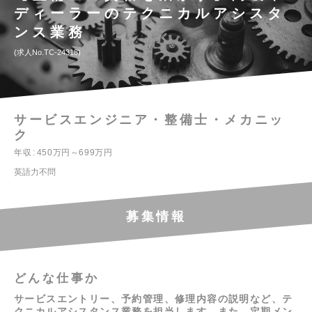
ディーラーのテクニカルアシスタ
ンス業務
求人No.TC-24318
サービスエンジニア・整備士・メカニッ
ク
年収
450万円～699万円
英語力不問
募集情報
どんな仕事か
サービスエントリー、予約管理、修理内容の説明など、テ
クニカルアシスタンス業務を担当します。また、定期メン