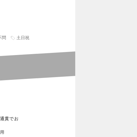
不問
土日祝
通貫でお
運用