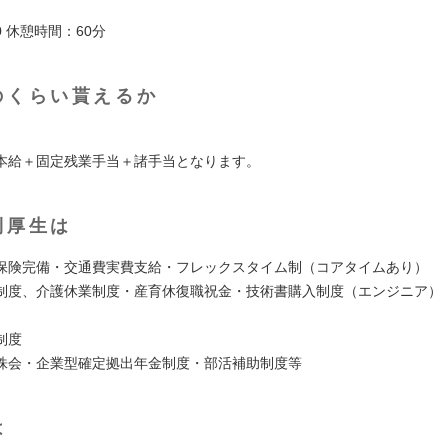
:00 休憩時間：60分
のくらい貰えるか
本給＋固定残業手当＋諸手当となります。
利厚生は
保険完備・交通費実費支給・フレックスタイム制（コアタイムあり）
制度、介護休業制度・産育休復職祝金・技術書購入制度（エンジニア）
制度
株会・企業型確定拠出年金制度・部活補助制度等
は