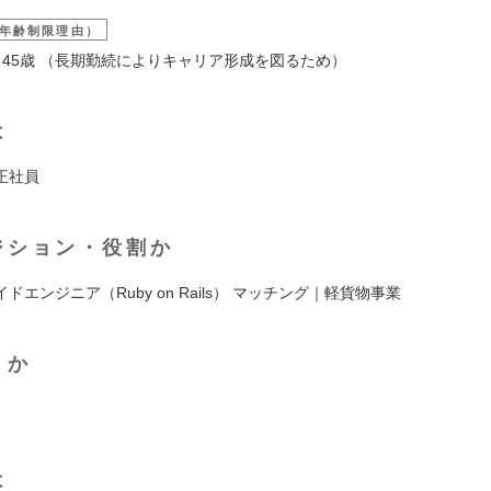
年齢制限理由）
 45歳 （長期勤続によりキャリア形成を図るため）
は
/ 正社員
ジション・役割か
ドエンジニア（Ruby on Rails） マッチング｜軽貨物事業
くか
は