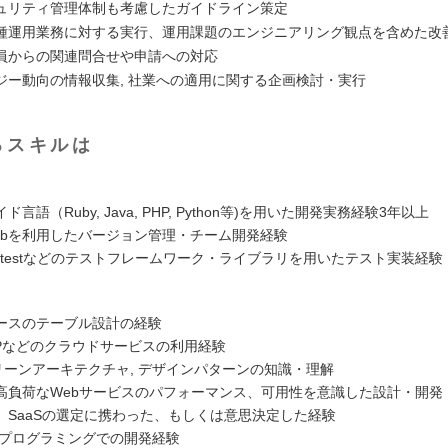
ュリティ管理体制も考慮したガイドライン策定
種運用業務に対する実行、運用課題のエンジニアリング観点を含めた改
員からの関連問合せや申請への対応
ジー動向の情報収集, 社業への適用に関する企画検討・実行
るスキルは
言語（Ruby, Java, PHP, Python等)を用いた開発実務経験3年以上
GitHubを利用したバージョン管理・チーム開発経験
, Vitestなどのテストフレームワーク・ライブラリを用いたテスト実装経験
ースのテーブル設計の経験
CPなどのクラウドサービスの利用経験
クリーンアーキテクチャ, デザインパターンの知識・理解
高負荷なWebサービスのパフォーマンス、可用性を意識した設計・開発
、SaaSの選定に携わった、もしくは意思決定した経験
ブプログラミングでの開発経験