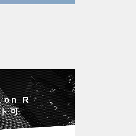
on R
ート可