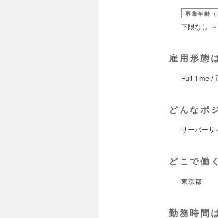
募集年齢（
下限なし ～
雇用形態
Full Time 
どんなポ
サーバーサイ
どこで働
東京都
勤務時間