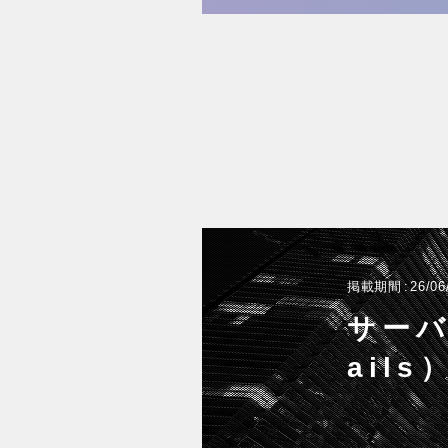
掲載期間
26/06
サーバ
ail