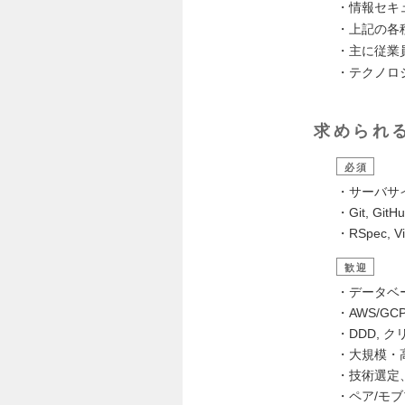
・情報セキ
・上記の各
・主に従業
・テクノロ
求められ
必須
・サーバサイド
・Git, 
・RSpec
歓迎
・データベ
・AWS/G
・DDD, 
・大規模・
・技術選定
・ペア/モ