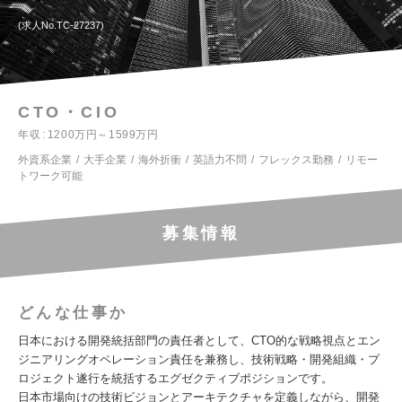
求人No.TC-27237
CTO・CIO
年収
1200万円～1599万円
外資系企業
大手企業
海外折衝
英語力不問
フレックス勤務
リモー
トワーク可能
募集情報
どんな仕事か
日本における開発統括部門の責任者として、CTO的な戦略視点とエン
ジニアリングオペレーション責任を兼務し、技術戦略・開発組織・プ
ロジェクト遂行を統括するエグゼクティブポジションです。
日本市場向けの技術ビジョンとアーキテクチャを定義しながら、開発