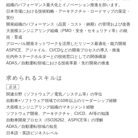
組織のパフォーマンス最大化とイノベーション推進を担います。
日本市場における技術戦略・アーキテクチャ・ロードマップの策定・
実行
開発組織のパフォーマンス（品質・コスト・納期）の管理および改善
大規模エンジニアリング組織（PMO・安全・セキュリティ等）の統
括・育成
グローバル開発ネットワークを活用したリソース最適化・能力開発
ASPICE、アジャイル、CI/CDなどの開発プロセスの導入・推進
社内外ステークホルダーとの技術窓口としての関係構築
ADAS／自動運転領域における技術革新・先行開発の推進
求められるスキルは
必須
関連分野（ソフトウェア／電気／システム等）の学位
自動車×ソフトウェア領域での10年以上のリーダーシップ経験
大規模エンジニアリング組織のマネジメント経験
ソフトウェア開発、アーキテクチャ、CI/CD、AI等の知識
自動車開発プロセス（ISO26262、ASPICE等）の理解
ADAS／自動運転領域の知見
日本語・英語ビジネスレベル