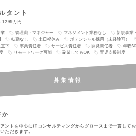
サルタント
～1299万円
企業
管理職・マネジャー
マネジメント業務なし
新規事業
問
転勤なし
土日祝休み
ポテンシャル採用（未経験可）
員直下
事業責任者
サービス責任者
開発責任者
年収6
度
リモートワーク可能
副業してもOK
育児支援制度
募集情報
事か
アントを中心にITコンサルティングからグロースまで一貫して
ていただきます。