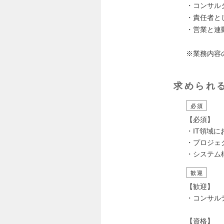
・コンサル
・責任者と
・営業と連
※業務内容
求められ
必須
【必須】
・IT領域
・プロジェ
・システム
歓迎
【歓迎】
・コンサル
【資格】