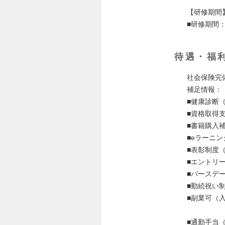
【研修期間
■研修期間
待遇・福
社会保険完
補足情報：
■健康診断
■資格取得
■書籍購入補
■eラーニ
■表彰制度
■エントリ
■バースデー
■勤続祝い制
■副業可（
■通勤手当（