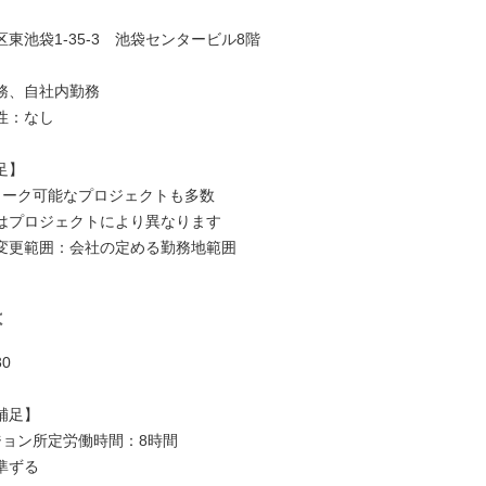
東池袋1-35-3 池袋センタービル8階
務、自社内勤務
性：なし
足】
ワーク可能なプロジェクトも多数
はプロジェクトにより異なります
変更範囲：会社の定める勤務地範囲
は
30
補足】
ジョン所定労働時間：8時間
準ずる