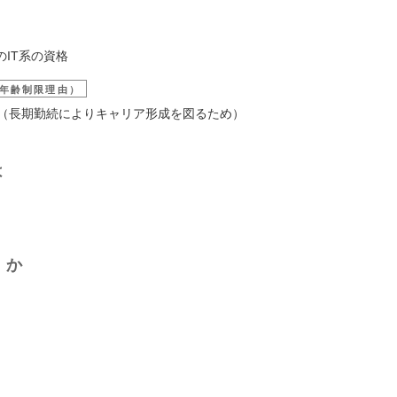
のIT系の資格
年齢制限理由）
歳 （長期勤続によりキャリア形成を図るため）
は
くか
】
】