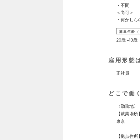
・不問
＜尚可＞
・何かしら
募集年齢（
20歳~49
雇用形態
正社員
どこで働
〈勤務地〉
【就業場所
東京
【拠点住所