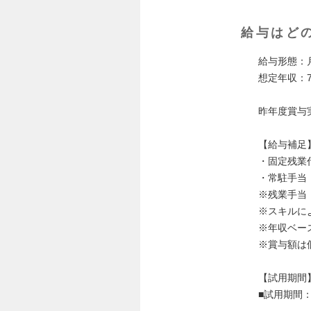
給与はど
給与形態：
想定年収：7
昨年度賞与
【給与補足
・固定残業代：
・常駐手当：4
※残業手当
※スキルに
※年収ベー
※賞与額は
【試用期間
■試用期間