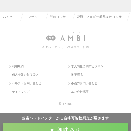
ハイクラ
コンサルタ
戦略コンサル
資源エネルギー業界向けコンサル
ス求人TO
ント系の転
タントの転職
ティングサービスの求人情報
P
職
若手ハイキャリアのスカウト転職
利用規約
求人情報に関するポリシー
個人情報の取り扱い
推奨環境
ヘルプ・お問い合わせ
参画のお問い合わせ
サイトマップ
エン会社概要
©
en Inc.
担当ヘッドハンターから
合格可能性判定
が届きます
興味あり