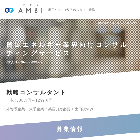
若手ハイキャリアのスカウト転職
掲載期間
26/08/04～26/08/17
資源エネルギー業界向けコンサル
ティングサービス
求人No.INF-dtc00002
戦略コンサルタント
年収
600万円～1299万円
外資系企業
大手企業
英語力が必要
土日祝休み
募集情報