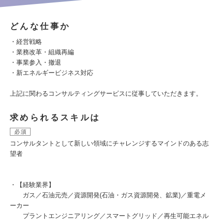
どんな仕事か
・経営戦略
・業務改革・組織再編
・事業参入・撤退
・新エネルギービジネス対応
上記に関わるコンサルティングサービスに従事していただきます。
求められるスキルは
必須
コンサルタントとして新しい領域にチャレンジするマインドのある志
望者
・【経験業界】
ガス／石油元売／資源開発(石油・ガス資源開発、鉱業)／重電メ
ーカー
プラントエンジニアリング／スマートグリッド／再生可能エネル