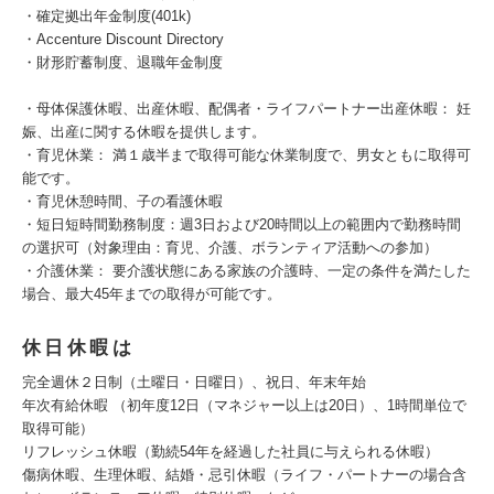
・確定拠出年金制度(401k)
・Accenture Discount Directory
・財形貯蓄制度、退職年金制度
・母体保護休暇、出産休暇、配偶者・ライフパートナー出産休暇： 妊
娠、出産に関する休暇を提供します。
・育児休業： 満１歳半まで取得可能な休業制度で、男女ともに取得可
能です。
・育児休憩時間、子の看護休暇
・短日短時間勤務制度：週3日および20時間以上の範囲内で勤務時間
の選択可（対象理由：育児、介護、ボランティア活動への参加）
・介護休業： 要介護状態にある家族の介護時、一定の条件を満たした
場合、最大45年までの取得が可能です。
休日休暇は
完全週休２日制（土曜日・日曜日）、祝日、年末年始
年次有給休暇 （初年度12日（マネジャー以上は20日）、1時間単位で
取得可能）
リフレッシュ休暇（勤続54年を経過した社員に与えられる休暇）
傷病休暇、生理休暇、結婚・忌引休暇（ライフ・パートナーの場合含