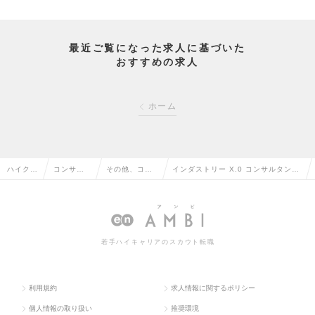
最近ご覧になった求人に基づいた
おすすめの求人
ホーム
ハイクラ
コンサル
その他、コン
インダストリー X.0 コンサルタント
ス求人T
タント系
サルタント系
（インテリジェント・プロダクツ）
OP
の転職
の転職
の求人情報
若手ハイキャリアのスカウト転職
利用規約
求人情報に関するポリシー
個人情報の取り扱い
推奨環境