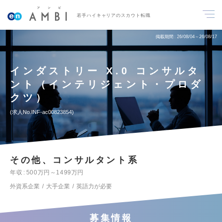
若手ハイキャリアのスカウト転職
掲載期間
26/08/04～26/08/17
インダストリー X.0 コンサルタ
ント（インテリジェント・プロダ
クツ）
求人No.INF-ac00823854
その他、コンサルタント系
年収
500万円～1499万円
外資系企業
大手企業
英語力が必要
募集情報