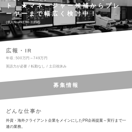
ト ★マネージャー候補からプレ
ーヤーまで幅広く検討中！
求人No.PKETR-31260
広報・IR
年収
500万円～749万円
英語力が必要
転勤なし
土日祝休み
募集情報
どんな仕事か
外資・海外クライアント企業をメインにしたPR企画提案～実行まで一
連の業務。