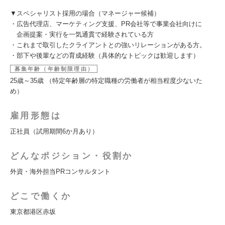
▼スペシャリスト採用の場合（マネージャー候補）
・広告代理店、マーケティング支援、PR会社等で事業会社向けに
企画提案・実行を一気通貫で経験されている方
・これまで取引したクライアントとの強いリレーションがある方。
・部下や後輩などの育成経験（具体的なトピックは歓迎します）
募集年齢（年齢制限理由）
25歳～35歳 （特定年齢層の特定職種の労働者が相当程度少ないた
め）
雇用形態は
正社員（試用期間6か月あり）
どんなポジション・役割か
外資・海外担当PRコンサルタント
どこで働くか
東京都港区赤坂