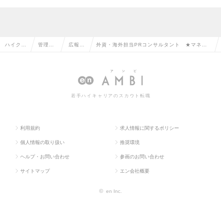
ハイクラ
管理部
広報・
外資・海外担当PRコンサルタント ★マネー
ス求人T
門系の
IRの転
ジャー候補からプレーヤーまで幅広く検討中！
OP
転職
職
の求人情報
若手ハイキャリアのスカウト転職
利用規約
求人情報に関するポリシー
個人情報の取り扱い
推奨環境
ヘルプ・お問い合わせ
参画のお問い合わせ
サイトマップ
エン会社概要
©
en Inc.