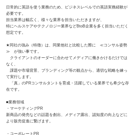
日常的に英語を使う業務のため、ビジネスレベルでの英語実務経験が
必要です。
担当業界は幅広く、様々な業界を担当いただきますが、
特にヘルスケアやテクノロジー業界などBtoB企業を多く担当いただく
想定です。
★同社の強み（特徴）は、同業他社と比較した際に ≪コンサル姿勢
≫ が強い事です。
クライアントのオーダーに合わせてメディアに働きかけるだけでは
なく、
課題や市場背景、ブランディング等の観点から、適切な戦略を練っ
て実行します。
「真」のPRコンサルタントを育成・活躍している業界でも希少な存
在です。
■業務領域
・マーケティングPR
新商品の発売などの話題を創出、メディア露出、認知度の向上などに
より販売促進に繋げます。
・コーポレートPR