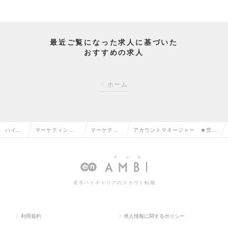
最近ご覧になった求人に基づいた
おすすめの求人
ホーム
ハイク
マーケティン
マーケティ
アカウントマネージャー ★営業
ラス求
グ・販促企画・
ング・販促
組織を牽引し組織をリードできる
人TOP
商品開発系の転
企画の転職
方を募集！の求人情報
職
若手ハイキャリアのスカウト転職
利用規約
求人情報に関するポリシー