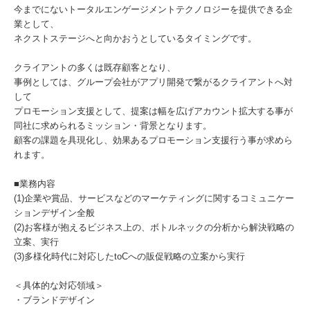
今までにないトータルエンゲージメントテクノロジーを提供できる企
業として、
ネクストステージへと向かおうとしているタイミングです。
クライアントの多くは既存顧客となり、
事例としては、グループ会社がアプリ開発で繋がるクライアントへ対
して
プロモーション支援として、提案は幅を広げアカウント拡大する事が
同社に求められるミッション・背景となります。
顧客の課題を具現化し、効果あるプロモーション支援行う事が求めら
れます。
■業務内容
(1)企業や賞品、サービスなどのマーケティングに関するコミュニケー
ションデザイン全般
(2)お客様が抱えるビジネス上の、ボトルネックの分析から解決戦略の
立案、実行
(3)多様化時代に対応したtoCへの販促戦略の立案から実行
＜具体的な対応領域＞
・ブランドデザイン