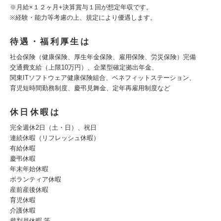
※月給×１２ヶ月+決算賞与１回が想定年収です。
※経験・能力等考慮の上、規定により優遇します。
待遇・福利厚生は
社会保険（健康保険、厚生年金保険、雇用保険、労災保険）完備
交通費支給（上限10万円）、企業型確定拠出年金、
関東ITソフトウェア健康保険組合、ベネフィットステーション、
育児短時間勤務制度、慶弔見舞金、定年再雇用制度など
休日休暇は
完全週休2日（土・日）、祝日
連続休暇（リフレッシュ休暇）
有給休暇
慶弔休暇
年末年始休暇
ボランティア休暇
産前産後休暇
育児休暇
介護休暇
裁判員休暇 等