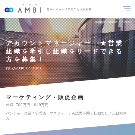
若手ハイキャリアのスカウト転職
掲載期間
26/08/03～26/08/16
アカウントマネージャー ★営業
組織を牽引し組織をリードできる
方を募集！
求人No.PKETR-11561
マーケティング・販促企画
年収
700万円～949万円
ベンチャー企業
管理職・マネジャー
英語力不問
転勤なし
土日祝休
み