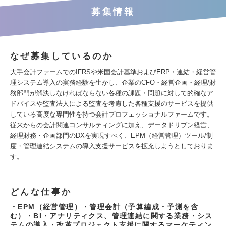
募集情報
なぜ募集しているのか
大手会計ファームでのIFRSや米国会計基準およびERP・連結・経営管
理システム導入の実務経験を生かし、企業のCFO・経営企画・経理/財
務部門が解決しなければならない各種の課題・問題に対して的確なア
ドバイスや監査法人による監査を考慮した各種支援のサービスを提供
している高度な専門性を持つ会計プロフェッショナルファームです。
従来からの会計関連コンサルティングに加え、データドリブン経営、
経理財務・企画部門のDXを実現すべく、EPM（経営管理）ツール/制
度・管理連結システムの導入支援サービスを拡充しようとしておりま
す。
どんな仕事か
・EPM（経営管理）・管理会計（予算編成・予測を含
む）・BI・アナリティクス、管理連結に関する業務・シス
テムの導入・改革プロジェクト支援に関するマーケティン