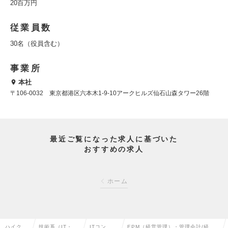
20百万円
従業員数
30名（役員含む）
事業所
本社
〒106-0032 東京都港区六本木1-9-10アークヒルズ仙石山森タワー26階
最近ご覧になった求人に基づいた
おすすめの求人
ホーム
ハイクラ
技術系（IT・W
ITコンサ
EPM（経営管理）・管理会計/経営