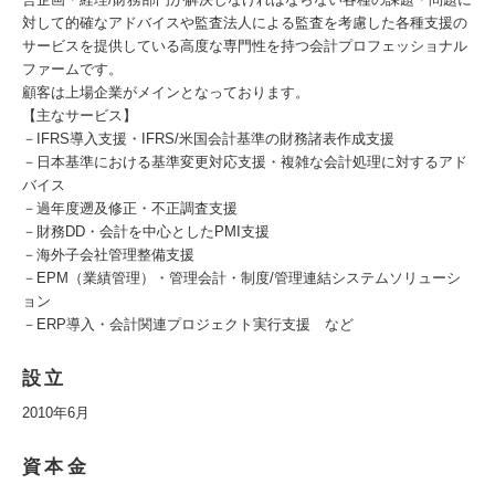
対して的確なアドバイスや監査法人による監査を考慮した各種支援の
サービスを提供している高度な専門性を持つ会計プロフェッショナル
ファームです。
顧客は上場企業がメインとなっております。
【主なサービス】
－IFRS導入支援・IFRS/米国会計基準の財務諸表作成支援
－日本基準における基準変更対応支援・複雑な会計処理に対するアド
バイス
－過年度遡及修正・不正調査支援
－財務DD・会計を中心としたPMI支援
－海外子会社管理整備支援
－EPM（業績管理）・管理会計・制度/管理連結システムソリューシ
ョン
－ERP導入・会計関連プロジェクト実行支援 など
設立
2010年6月
資本金