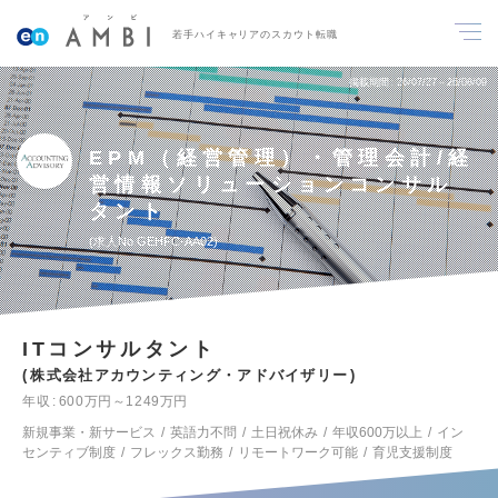
若手ハイキャリアのスカウト転職
掲載期間
26/07/27～26/08/09
EPM（経営管理）・管理会計/経
営情報ソリューションコンサル
タント
求人No.GEHFC-AA02
ITコンサルタント
株式会社アカウンティング・アドバイザリー
年収
600万円～1249万円
新規事業・新サービス
英語力不問
土日祝休み
年収600万以上
イン
センティブ制度
フレックス勤務
リモートワーク可能
育児支援制度