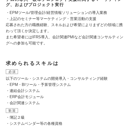
グ、およびプロジェクト実行
・EPMツール/管理会計/経営情報ソリューションの導入業務
・上記のセミナー等マーケティング・営業活動の支援
応募された方の職務経験、スキルおよび希望によりまずどの領域に携
わって頂くか決定します。
また希望者にはIFRS導入、会計関連PMIなど会計関連コンサルティン
グへの参加も可能です。
求められるスキルは
必須
以下のツール・システムの開発導入・コンサルティング経験
・EPM・BIツール・予算管理システム
・連結会計システム
・ERP会計モジュール
・会計関連システム
歓迎
・簿記２級
・システムベンダー等の各種資格