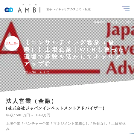
若手ハイキャリアのスカウト転職
掲載期間
26/06/26～26/11/07
【コンサルティング営業（福
岡）】上場企業｜WLBも整った
環境で経験を活かしてキャリア
アップ◎
求人No.JIA-003
法人営業（金融）
株式会社ジャパンインベストメントアドバイザー
年収
500万円～1049万円
上場企業
ベンチャー企業
マネジメント業務なし
転勤なし
土日祝休
み