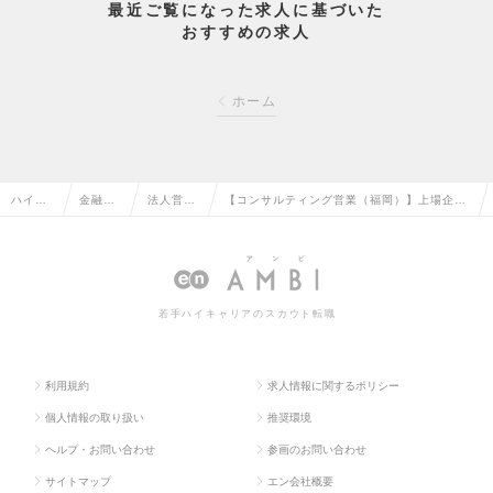
最近ご覧になった求人に基づいた
おすすめの求人
ホーム
ハイク
金融系
法人営業
【コンサルティング営業（福岡）】上場企業
ラス求
専門職
（金融）
｜WLBも整った環境で経験を活かしてキャリ
人TOP
の転職
の転職
アアップ◎の求人情報
若手ハイキャリアのスカウト転職
利用規約
求人情報に関するポリシー
個人情報の取り扱い
推奨環境
ヘルプ・お問い合わせ
参画のお問い合わせ
サイトマップ
エン会社概要