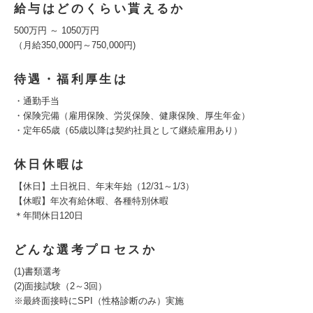
給与はどのくらい貰えるか
500万円 ～ 1050万円
（月給350,000円～750,000円)
待遇・福利厚生は
・通勤手当
・保険完備（雇用保険、労災保険、健康保険、厚生年金）
・定年65歳（65歳以降は契約社員として継続雇用あり）
休日休暇は
【休日】土日祝日、年末年始（12/31～1/3）
【休暇】年次有給休暇、各種特別休暇
＊年間休日120日
どんな選考プロセスか
(1)書類選考
(2)面接試験（2～3回）
※最終面接時にSPI（性格診断のみ）実施