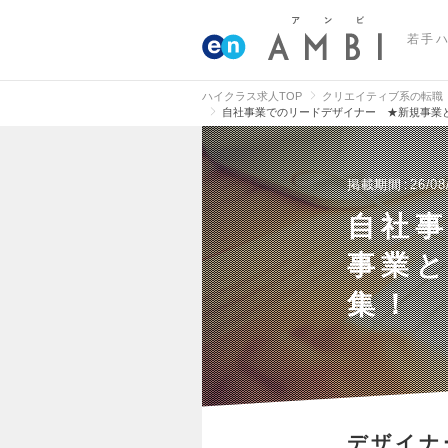
若手
ハイクラス求人TOP
クリエイティブ系の転職
自社事業でのリードデザイナー ★新規事業
掲載期間
26/08
自社
事業
集！
デザイナ