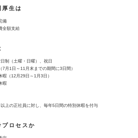
利厚生は
完備
費全額支給
は
2日制（土曜・日曜）、祝日
（7月1日～11月末までの期間に3日間）
暇（12月29日～1月3日）
休暇
目以上の正社員に対し、毎年5日間の特別休暇を付与
考プロセスか
予定