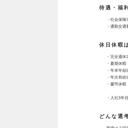
待遇・福
・社会保険
・通勤交通
休日休暇
・完全週休
・夏期休暇
・年末年始休
・年次有給
・慶弔休暇
・入社3年
どんな選
面接は３回