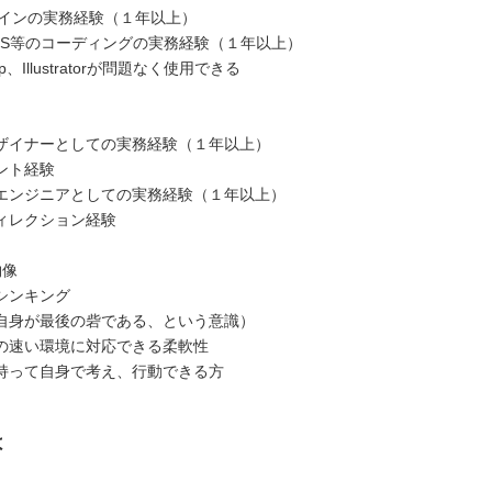
ザインの実務経験（１年以上）
CSS等のコーディングの実務経験（１年以上）
op、Illustratorが問題なく使用できる
ザイナーとしての実務経験（１年以上）
ント経験
エンジニアとしての実務経験（１年以上）
ィレクション経験
物像
シンキング
自身が最後の砦である、という意識）
の速い環境に対応できる柔軟性
持って自身で考え、行動できる方
は