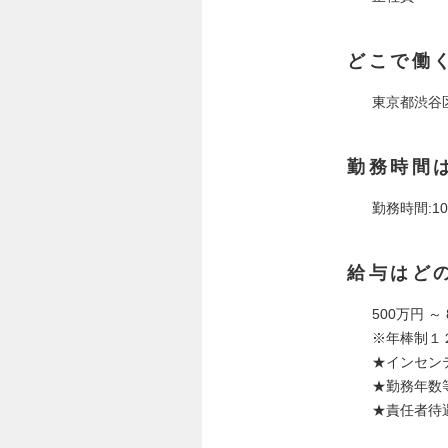
どこで働
東京都渋谷
勤務時間
勤務時間:10:
給与はど
500万円 ～
※年棒制１
★インセン
★勤務年数
★責任者待