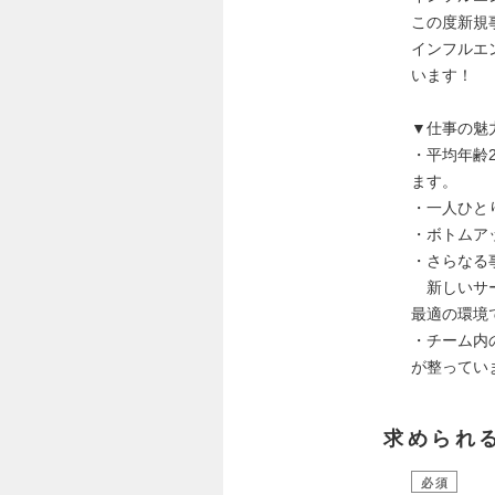
この度新規
インフルエ
います！
▼仕事の魅
・平均年齢
ます。
・一人ひと
・ボトムア
・さらなる
新しいサー
最適の環境
・チーム内
が整ってい
求められ
必須