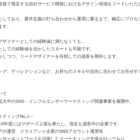
新規で発足する自社サービス開発におけるデザイン領域をリードいただ
としており、要件定義の打ち合わせから運用に乗るまで、幅広いプロセ
ます。
デザイナーとしての経験値に満たなくても、
としての経験値を活かしたスタートも可能です。
かしつつ、リードデザイナーを目指しての成長を期待します。
ング、ディレクションなど、お持ちのスキルや志向に合わせてお任せす
いて
拡大中のSNS・インフルエンサーマーケティング関連事業を展開中。
ケティングNo,1～
019年度にはマザーズ上場を果たし、現在も成長中の企業です。
アの運営、クライアント企業のSNSアカウント運用等、
ンサーネットワークを活用したマーケティング支援を行っており、