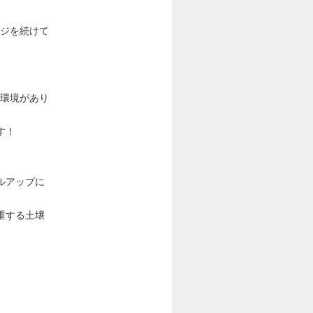
ンジを続けて
る環境があり
す！
ルアップに
重する土壌