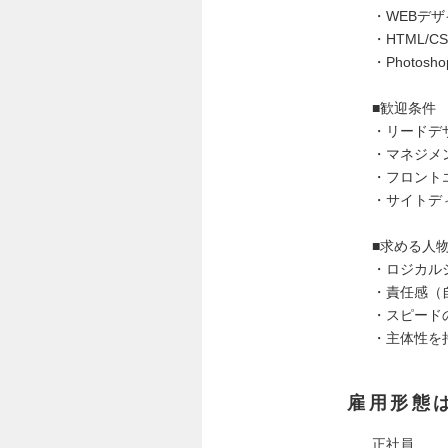
・WEBデ
・HTML/
・Photosh
■歓迎条件
・リードデ
・マネジメ
・フロント
・サイトデ
■求める人
・ロジカル
・責任感（
・スピード
・主体性を
雇用形態
正社員