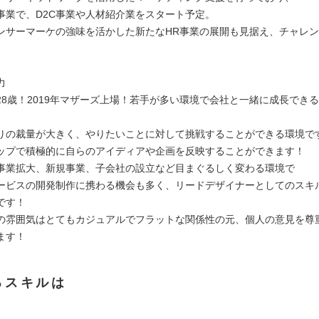
事業で、D2C事業や人材紹介業をスタート予定。
ンサーマーケの強味を活かした新たなHR事業の展開も見据え、チャレ
力
28歳！2019年マザーズ上場！若手が多い環境で会社と一緒に成長でき
りの裁量が大きく、やりたいことに対して挑戦することができる環境で
ップで積極的に自らのアイディアや企画を反映することができます！
事業拡大、新規事業、子会社の設立など目まぐるしく変わる環境で
ビスの開発制作に携わる機会も多く、リードデザイナーとしてのスキ
です！
の雰囲気はとてもカジュアルでフラットな関係性の元、個人の意見を尊
ます！
るスキルは