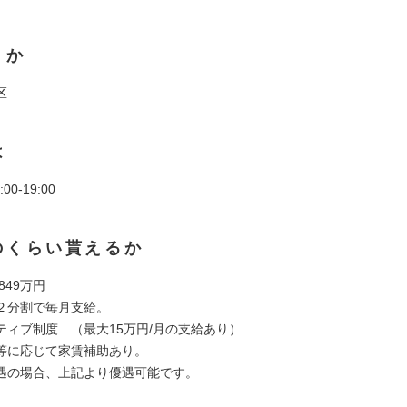
くか
区
は
00-19:00
のくらい貰えるか
 849万円
２分割で毎月支給。
ティブ制度 （最大15万円/月の支給あり）
等に応じて家賃補助あり。
遇の場合、上記より優遇可能です。