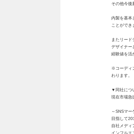
その他今後
内製を基本
ことができ
またリード
デザイナー
経験値を活
※コーディ
わります。
▼同社につ
現在市場急
～SNSマー
目指して2
自社メディ
インフルエ