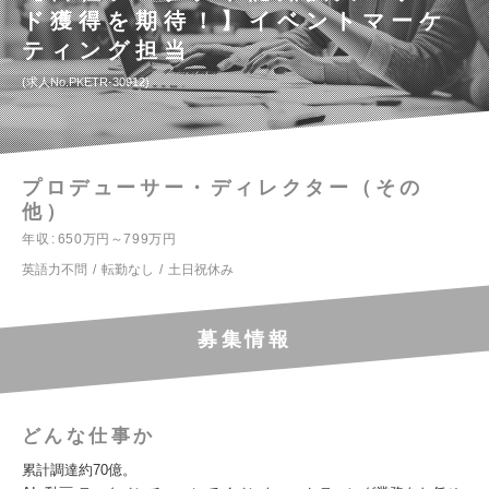
ド獲得を期待！】イベントマーケ
ティング担当
求人No.PKETR-30912
プロデューサー・ディレクター（その
他）
年収
650万円～799万円
英語力不問
転勤なし
土日祝休み
募集情報
どんな仕事か
累計調達約70億。