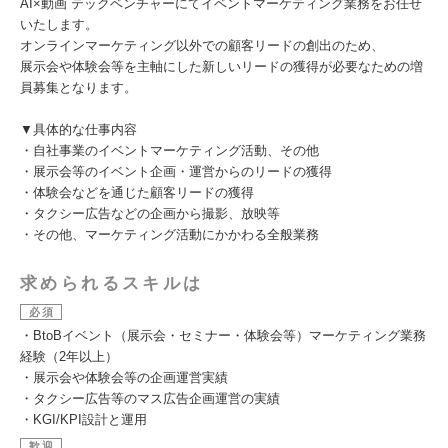
AI×動画 テックベンチャーにてイベントマーケティング業務をお任せ
いたします。
オンラインマーケティング以外での顧客リードの創出のため、
展示会や体験会等を主軸にした新しいリードの獲得が必要なための増
員募集となります。
▼具体的な仕事内容
・自社事業のイベントマーケティング活動、その他
・展示会等のイベント企画・運営からのリードの獲得
・体験会などを通じた顧客リードの獲得
・タクシー広告などの企画から撮影、放映等
・その他、マーケティング活動にかかわる全般業務
求められるスキルは
必須
・BtoBイベント（展示会・セミナー・体験会等）マーケティング業務
経験（2年以上）
・展示会や体験会等の企画運営実績
・タクシー広告等のマス広告企画運営の実績
・KGI/KPI設計と運用
歓迎