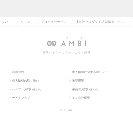
ハイク
クリエイ
プロデューサー・
【自社プロダクト認知拡大・リー
ラス求
ティブ系
ディレクター（そ
ド獲得を期待！】イベントマーケ
人TOP
の転職
の他）の転職
ティング担当の求人情報
若手ハイキャリアのスカウト転職
利用規約
求人情報に関するポリシー
個人情報の取り扱い
推奨環境
ヘルプ・お問い合わせ
参画のお問い合わせ
サイトマップ
エン会社概要
©
en Inc.