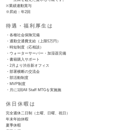
※業績連動賞与
※昇給：年2回
待遇・福利厚生は
・各種社会保険完備
・通勤交通費支給（上限5万円）
・時短制度（応相談）
・ウォーターサーバー・加湿器完備
・書籍購入サポート
・2月より渋谷新オフィス
・部署横断の交流会
・部活動制度
・MVP制度
・月に1回All Staff MTGを実施施
休日休暇は
完全週休二日制（土曜、日曜、祝日）
年末年始休暇
夏季休暇