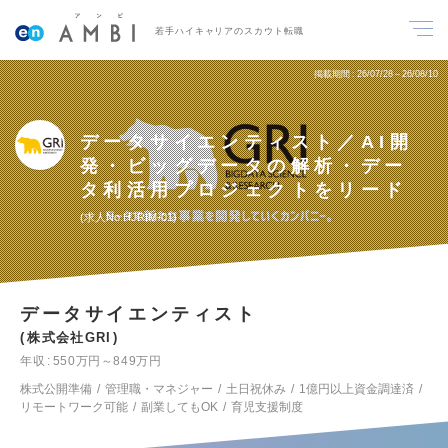
若手ハイキャリアのスカウト転職
掲載期間
26/07/28～26/08/10
データサイエンティスト／AI開
発・ビッグデータの解析・デー
タ利活用プロジェクトをリード
求人No.HJRIM-01
データサイエンティスト
株式会社GRI
年収
550万円～849万円
株式公開準備
管理職・マネジャー
土日祝休み
1億円以上資金調達済
リモートワーク可能
副業してもOK
育児支援制度