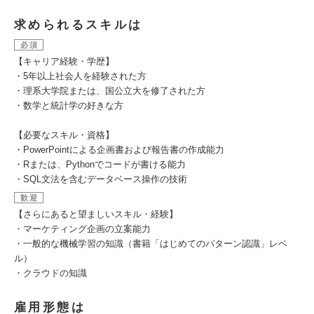
求められるスキルは
必須
【キャリア経験・学歴】
・5年以上社会人を経験された方
・理系大学院または、国公立大を修了された方
・数学と統計学の好きな方
【必要なスキル・資格】
・PowerPointによる企画書および報告書の作成能力
・Rまたは、Pythonでコードが書ける能力
・SQL文法を含むデータベース操作の技術
歓迎
【さらにあると望ましいスキル・経験】
・マーケティング企画の立案能力
・一般的な機械学習の知識（書籍「はじめてのパターン認識」レベ
ル）
・クラウドの知識
雇用形態は