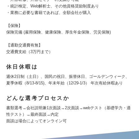
・統計検定、Web解析士、その他資格奨励制度あり
・業務に必要な書籍であれば、全額会社が購入
【保険】
保険完備 (雇用保険、健康保険、厚生年金保険、労災保険)
【通勤交通費有無】
交通費支給（3万円まで）
休日休暇は
週休2日制（土日）、国民の祝日、振替休日、ゴールデンウィーク、
夏季休暇（8/13-8/15)、年末年始（12/29-1/3） 年次有給休暇あり
どんな選考プロセスか
書類選考→会社説明兼1次面談→2次面談→webテスト（基礎学力・適
性テスト）→最終面談→内定
面談は場合によってオンライン可