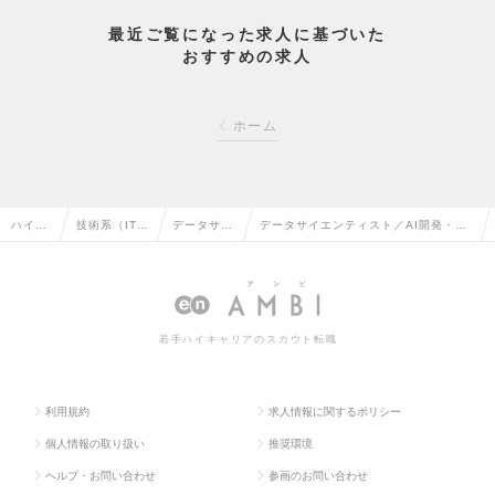
最近ご覧になった求人に基づいた
おすすめの求人
ホーム
ハイク
技術系（IT・
データサイ
データサイエンティスト／AI開発・ビ
ラス求
Web・通信
エンティス
ッグデータの解析・データ利活用プロ
人TOP
系）の転職
トの転職
ジェクトをリードの求人情報
若手ハイキャリアのスカウト転職
利用規約
求人情報に関するポリシー
個人情報の取り扱い
推奨環境
ヘルプ・お問い合わせ
参画のお問い合わせ