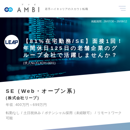
若手ハイキャリアのスカウト転職
掲載期間
26/07/30～26/08/12
【81%在宅勤務/SE】面接1回！
年間休日125日の老舗企業のグ
ループ会社で活躍しませんか？
求人No.FLXOH-0001
SE（Web・オープン系）
株式会社リープ
年収
400万円～699万円
転勤なし
土日祝休み
ポテンシャル採用（未経験可）
リモートワーク
可能