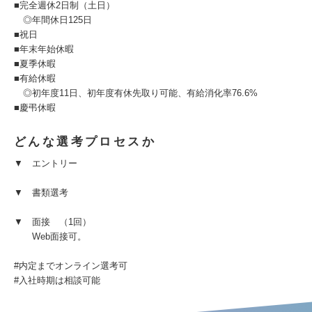
■完全週休2日制（土日）
◎年間休日125日
■祝日
■年末年始休暇
■夏季休暇
■有給休暇
◎初年度11日、初年度有休先取り可能、有給消化率76.6%
■慶弔休暇
どんな選考プロセスか
▼ エントリー
▼ 書類選考
▼ 面接 （1回）
Web面接可。
#内定までオンライン選考可
#⼊社時期は相談可能