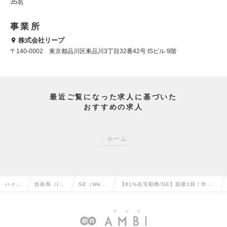
35名
事業所
株式会社リープ
〒140-0002 東京都品川区東品川3丁目32番42号 ISビル 9階
最近ご覧になった求人に基づいた
おすすめの求人
ホーム
ハイク
技術系（I
SE（We
【81%在宅勤務/SE】面接1回！年間
ラス求
T・Web・通
b・オープ
休日125日の老舗企業のグループ会社
人TOP
信系）の転
ン系）の転
で活躍しませんか？の求人情報