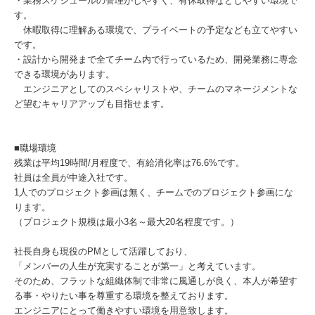
・業務スケジュールの管理がしやすく、有休取得などしやすい環境で
す。
休暇取得に理解ある環境で、プライベートの予定なども立てやすい
です。
・設計から開発まで全てチーム内で行っているため、開発業務に専念
できる環境があります。
エンジニアとしてのスペシャリストや、チームのマネージメントな
ど望むキャリアアップも目指せます。
■職場環境
残業は平均19時間/月程度で、有給消化率は76.6%です。
社員は全員が中途入社です。
1人でのプロジェクト参画は無く、チームでのプロジェクト参画にな
ります。
（プロジェクト規模は最小3名～最大20名程度です。）
社長自身も現役のPMとして活躍しており、
「メンバーの人生が充実することが第一」と考えています。
そのため、フラットな組織体制で非常に風通しが良く、本人が希望す
る事・やりたい事を尊重する環境を整えております。
エンジニアにとって働きやすい環境を用意致します。