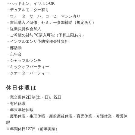
・ヘッドホン、イヤホンOK
・デュアルモニター有り
・ウォーターサーバ、コーヒーマシン有り
・書籍購入／研修、セミナー参加補助（規定あり）
・従業員持株会加入
・ご希望の貸与PC購入可能（予算上限あり）
・インフルエンザ予防接種会社負担
・部活動
・忘年会
・シャッフルランチ
・キックオフパーティー
・クオーターパーティー
休日休暇は
・完全週休2日制(土・日)、祝日
・有給休暇
・年末年始休暇
・慶弔休暇・生理休暇・産前産後休暇・育児休業・介護休業・看護休
暇
※年間休日127日（前年実績）