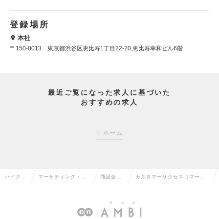
登録場所
本社
〒150-0013 東京都渋谷区恵比寿1丁目22-20 恵比寿幸和ビル6階
最近ご覧になった求人に基づいた
おすすめの求人
ホーム
ハイクラ
マーケティング・販
商品企
カスタマーサクセス（マーケ
ス求人T
促企画・商品開発系
画・開発
ティング運用経験歓迎！）の
OP
の転職
の転職
求人情報