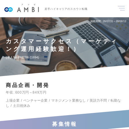
若手ハイキャリアのスカウト転職
掲載期間
26/07/31～26/08/13
カスタマーサクセス（マーケティ
ング運用経験歓迎！）
求人No.PKETR-11694
商品企画・開発
年収
600万円～849万円
上場企業
ベンチャー企業
マネジメント業務なし
英語力不問
転勤な
し
土日祝休み
募集情報