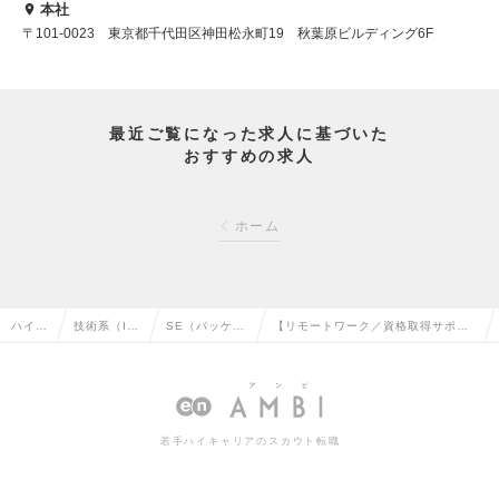
本社
〒101-0023 東京都千代田区神田松永町19 秋葉原ビルディング6F
最近ご覧になった求人に基づいた
おすすめの求人
ホーム
ハイク
技術系（I
SE（パッケー
【リモートワーク／資格取得サポー
ラス求
T・Web・
ジ・ミドルウ
ト】SAP ABAP、Fiori／アドオン設
人TOP
通信系）の
ェア系）の転
計開発 SAP研修充実の求人情報
転職
職
若手ハイキャリアのスカウト転職