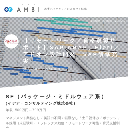
若手ハイキャリアのスカウト転職
掲載期間
26/08/04～26/08/17
【リモートワーク／資格取得サ
ポート】SAP ABAP、Fiori／
アドオン設計開発 SAP研修充
実
求人No.ICNS-SAP-ABAP
SE（パッケージ・ミドルウェア系）
イデア・コンサルティング株式会社
年収
500万円～799万円
マネジメント業務なし
英語力不問
転勤なし
土日祝休み
ポテンシャ
ル採用（未経験可）
フレックス勤務
リモートワーク可能
育児支援制