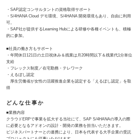
・SAP認定コンサルタントの資格取得サポート
・S/4HANA Cloud デモ環境、S/4HANA 開発環境もあり、自由に利用
可。
・SAP社が提供するLearning Hubによる研修や各種イベントも、積極
的に参加。
■社員の働き方もサポート
・年間休日121日の土日祝休み＆残業は月20時間以下＆残業代1分単位
支給
・フレックス制度／在宅勤務・テレワーク
・えるぼし認定
厚生労働省が女性の活躍推進企業を認定する「えるぼし認定」を取
得
どんな仕事か
■業務内容
クラウドERPで事業を拡大する当社にて、SAP S/4HANAの導入の際
に必要となるアドオンの設計・開発の業務を担当いただきます。
ビジネスパートナーとの連携により、日本を代表する大手企業の受託
プロジェクトにも従事いただけます。