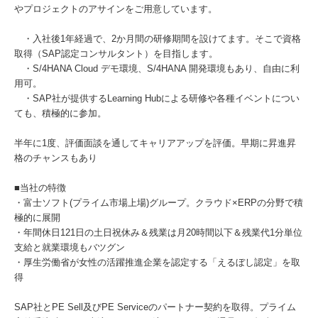
やプロジェクトのアサインをご用意しています。
・入社後1年経過で、2か月間の研修期間を設けてます。そこで資格
取得（SAP認定コンサルタント）を目指します。
・S/4HANA Cloud デモ環境、S/4HANA 開発環境もあり、自由に利
用可。
・SAP社が提供するLearning Hubによる研修や各種イベントについ
ても、積極的に参加。
半年に1度、評価面談を通してキャリアアップを評価。早期に昇進昇
格のチャンスもあり
■当社の特徴
・富士ソフト(プライム市場上場)グループ。クラウド×ERPの分野で積
極的に展開
・年間休日121日の土日祝休み＆残業は月20時間以下＆残業代1分単位
支給と就業環境もバツグン
・厚生労働省が女性の活躍推進企業を認定する「えるぼし認定」を取
得
SAP社とPE Sell及びPE Serviceのパートナー契約を取得。プライム