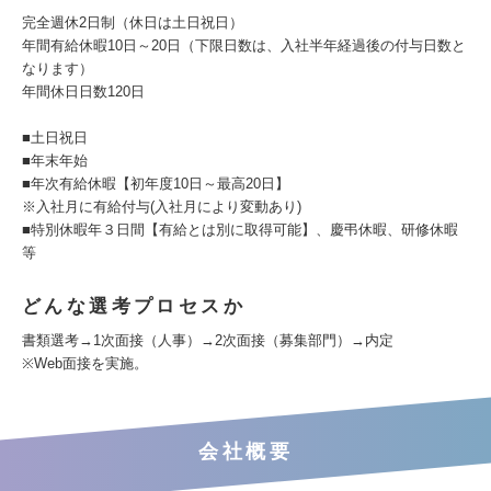
完全週休2日制（休日は土日祝日）
年間有給休暇10日～20日（下限日数は、入社半年経過後の付与日数と
なります）
年間休日日数120日
■土日祝日
■年末年始
■年次有給休暇【初年度10日～最高20日】
※入社月に有給付与(入社月により変動あり)
■特別休暇年３日間【有給とは別に取得可能】、慶弔休暇、研修休暇
等
どんな選考プロセスか
書類選考→1次面接（人事）→2次面接（募集部門）→内定
※Web面接を実施。
会社概要