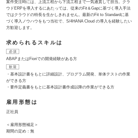
案件受注時には、上流工程から下流工程まで一気通貫して担当。クラ
ウドERPを導入するにあたっては、従来のFit＆Gapに基づく導入手法
ではクラウドの特長を生かしきれません。最新のFit to Standardに基
づく導入ノウハウをもつ当社で、S/4HANA Cloud の導入を経験したい
方歓迎します。
求められるスキルは
必須
ABAPまたはFioriでの開発経験がある方
歓迎
・基本設計書をもとに詳細設計、プログラム開発、単体テストの作業
ができる方
・要件定義書をもとに基本設計書作成以降の作業ができる方
雇用形態は
正社員
＜雇用形態補足＞
期間の定め：無