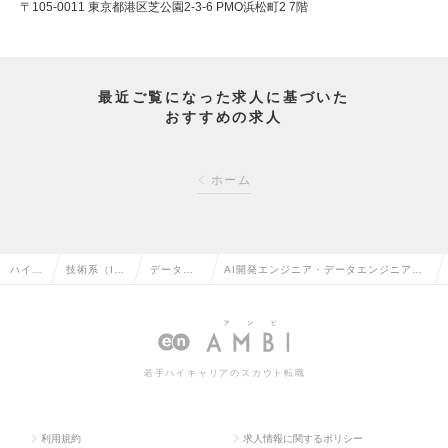
〒105-0011 東京都港区芝公園2-3-6 PMO浜松町2 7階
最近ご覧になった求人に基づいた
おすすめの求人
ホーム
ハイク
技術系（I
データサ
AI開発エンジニア・データエンジニア／
ラス求
T・Web・
イエンテ
AI開発・ビッグデータの解析・データ利
人TOP
通信系）の
ィストの
活用プロジェクトをリードの求人情報
転職
転職
若手ハイキャリアのスカウト転職
利用規約
求人情報に関するポリシー