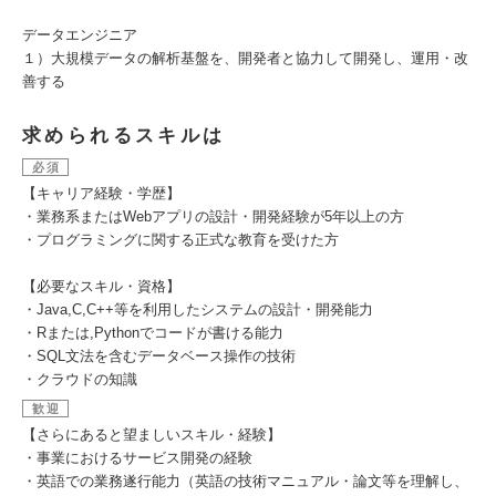
データエンジニア
１）大規模データの解析基盤を、開発者と協力して開発し、運用・改
善する
求められるスキルは
必須
【キャリア経験・学歴】
・業務系またはWebアプリの設計・開発経験が5年以上の方
・プログラミングに関する正式な教育を受けた方
【必要なスキル・資格】
・Java,C,C++等を利用したシステムの設計・開発能力
・Rまたは,Pythonでコードが書ける能力
・SQL文法を含むデータベース操作の技術
・クラウドの知識
歓迎
【さらにあると望ましいスキル・経験】
・事業におけるサービス開発の経験
・英語での業務遂行能力（英語の技術マニュアル・論文等を理解し、