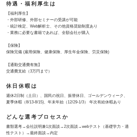
待遇・福利厚生は
【福利厚生】
・外部研修、外部セミナーの受講が可能
・統計検定、Web解析士、その他資格奨励制度あり
・業務に必要な書籍であれば、全額会社が購入
【保険】
保険完備 (雇用保険、健康保険、厚生年金保険、労災保険)
【通勤交通費有無】
交通費支給（3万円まで）
休日休暇は
週休2日制（土日）、国民の祝日、振替休日、ゴールデンウィーク、
夏季休暇（8/13-8/15)、年末年始（12/29-1/3） 年次有給休暇あり
どんな選考プロセスか
書類選考→会社説明兼1次面談→2次面談→webテスト（基礎学力・適
性テスト）→最終面談→内定