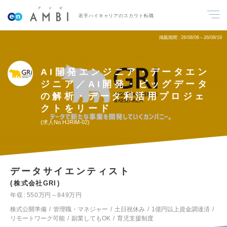
若手ハイキャリアのスカウト転職
掲載期間
26/08/06～26/08/19
AI開発エンジニア・データエン
ジニア／AI開発・ビッグデータ
の解析・データ利活用プロジェ
クトをリード
求人No.HJRIM-02
データサイエンティスト
株式会社GRI
年収
550万円～849万円
株式公開準備
管理職・マネジャー
土日祝休み
1億円以上資金調達済
リモートワーク可能
副業してもOK
育児支援制度