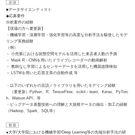
必須
■データサイエンティスト
◆応募要件
分析案件の経験
【現場の方へ要更新】
・機械学習・深層学習・強化学習等の高度な分析手法を駆使したモデ
リング実務経験
（例）
－ 小売業における状態空間モデルを活用した来店者人数の予測
－ Mask R－CNNを用いたドライブレコーダーの動画解析
－ 教師なし学習によるセンサーデータを活用した機器故障検知
－ LSTMを用いた応答文章の自動作成 等
・以下のいずれかの言語／ライブラリを用いたモデリング経験
（要更新）Python、R、TensorFlow、scikit－learn、Keras、PyTorc
h、Watson API、等
・ビッグデータ基盤技術への理解と大規模データの抽出・加工の経験
（Hadoop、Spark、SQL等）
歓迎
●大学/大学院における機械学習/Deep Learning等の先端分析手法の研