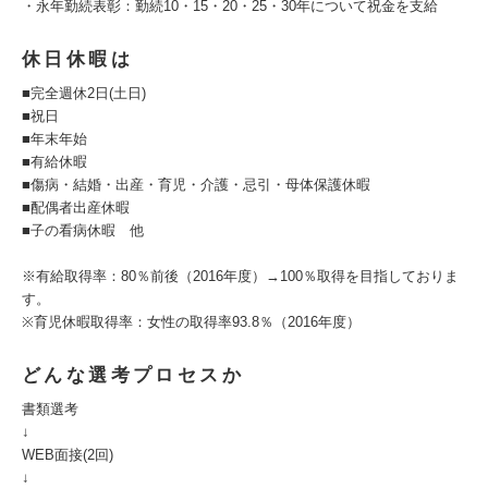
・永年勤続表彰：勤続10・15・20・25・30年について祝金を支給
休日休暇は
■完全週休2日(土日)
■祝日
■年末年始
■有給休暇
■傷病・結婚・出産・育児・介護・忌引・母体保護休暇
■配偶者出産休暇
■子の看病休暇 他
※有給取得率：80％前後（2016年度）→100％取得を目指しておりま
す。
※育児休暇取得率：女性の取得率93.8％（2016年度）
どんな選考プロセスか
書類選考
↓
WEB面接(2回)
↓