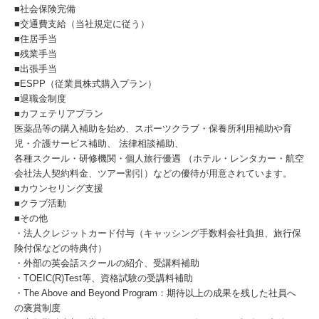
■社会保険完備
■交通費支給（当社規定に従う）
■住居手当
■残業手当
■出張手当
■ESPP（従業員株式購入プラン）
■退職金制度
■カフェテリアプラン
医薬品等の購入補助を始め、スポーツクラブ・保養所利用補助や育
児・介護サービス補助、 法律相談補助、
各種スクール・研修機関・個人旅行優遇 （ホテル・レンタカー・航空
会社法人契約料金、ツアー割引）などの優待が用意されています。
■カウンセリング支援
■クラブ活動
■その他
・法人クレジットカード付与（キャッシング手数料会社負担、旅行保
険付保などの特典付）
・外部の英会話スクールの紹介、受講料補助
・TOEIC(R)Test等、資格試験の受講料補助
・The Above and Beyond Program：期待以上の成果を残した社員へ
の褒賞制度