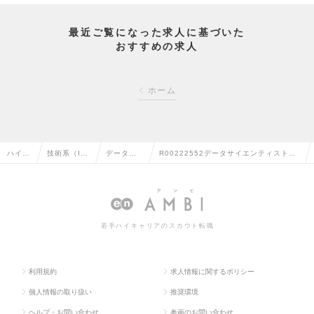
最近ご覧になった求人に基づいた
おすすめの求人
ホーム
ハイク
技術系（I
データサ
R00222552データサイエンティスト＜
ラス求
T・Web・
イエンテ
人工知能やアルゴリズムを武器に企業の
人TOP
通信系）の
ィストの
ビジネスの変革を担う＞の求人情報
転職
転職
若手ハイキャリアのスカウト転職
利用規約
求人情報に関するポリシー
個人情報の取り扱い
推奨環境
ヘルプ・お問い合わせ
参画のお問い合わせ