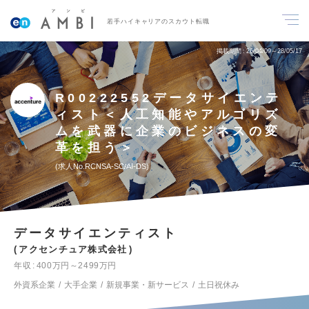
若手ハイキャリアのスカウト転職
掲載期間
26/04/09～28/05/17
R00222552データサイエンテ
ィスト＜人工知能やアルゴリズ
ムを武器に企業のビジネスの変
革を担う＞
求人No.RCNSA-SC/AI-DS
データサイエンティスト
アクセンチュア株式会社
年収
400万円～2499万円
外資系企業
大手企業
新規事業・新サービス
土日祝休み