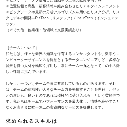
＃センサーデータを活用した自動車や工場の故障事前予測
＃位置情報と商品・顧客情報を組み合わせたリアルタイムレコメンド
＃ビッグデータや最新の分析アルゴリズムを用いたリスク分析、リス
クモデルの開発―RisTech（リステック）/ InsurTech（インシュアテ
ック）
（※その他、他業種・他領域で支援実績あり）
［チームについて］
私たちは、様々な業界の知識を保有するコンサルタントや、数学やコ
ンピューターサイエンスを得意とするデータエンジニアなど、多様な
背景を持つ人材を幅広く採用し、常にチーム一丸となって世の中の難
しい課題に挑んでいます。
しかし、一つだけチーム全員に共通しているものがあります。それ
は、チームの多様性が大きなチーム力を発揮することを理解し、他人
との違いも、良いものであれば積極的に受け入れる、という柔軟性で
す。私たちはチームでパフォーマンスを最大化し、情熱を絶やすこと
なくお客さまに唯一無二の実践的なサービスを提供します。
求められるスキルは