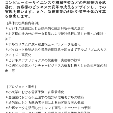
コンピューターサイエンスや機械学習などの先端技術を武
器に、お客様のビジネスの変革や成長をデザインし、その
実現を担います。また、新規事業の創出や業界全体の変革
を創出します。
［具体的な業務内容例］
＃ビジネス課題に応じた効果的な統計解析手法の選定
＃お客様の社内外のデータ収集および統計解析に適した形への集計・
加工
＃アルゴリズム作成～精度検証～パラメータ最適化
＃パイロット検証結果や業務適用課題を踏まえてアルゴリズムのカス
タマイズ・高度化
＃ビジネスアナリティクスの技術書・実務書の執筆
＃伝統的大企業とベンチャービジネスの橋渡し役とした新規事業の創
出 等
［プロジェクト事例］
＃小売業における需要予測・在庫最適化
＃金融業における不正請求の検知や信用モデルの構築
＃通信業における解約者予測による顧客離反率の低減
＃SNSデータを活用したトレンド商品・キーワードの予測