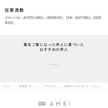
従業員数
グローバル：約79万1,000人（2025年6月） 日本：約27,000人（2025
年6月）
最近ご覧になった求人に基づいた
おすすめの求人
ホーム
ハイクラ
技術系（IT・We
ITコンサル
AMOコンサルタント / エンジニ
ス求人T
b・通信系）の転
タントの転
ア / インフラエンジニアの求人
OP
職
職
情報