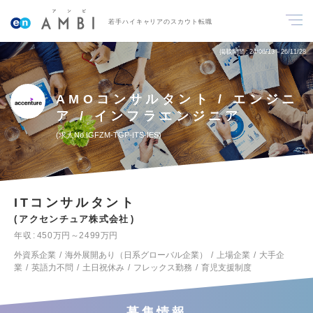
若手ハイキャリアのスカウト転職
掲載期間
24/06/13～26/11/28
AMOコンサルタント / エンジニ
ア / インフラエンジニア
求人No.IGFZM-TGP-ITS-IES
ITコンサルタント
アクセンチュア株式会社
年収
450万円～2499万円
外資系企業
海外展開あり（日系グローバル企業）
上場企業
大手企
業
英語力不問
土日祝休み
フレックス勤務
育児支援制度
募集情報