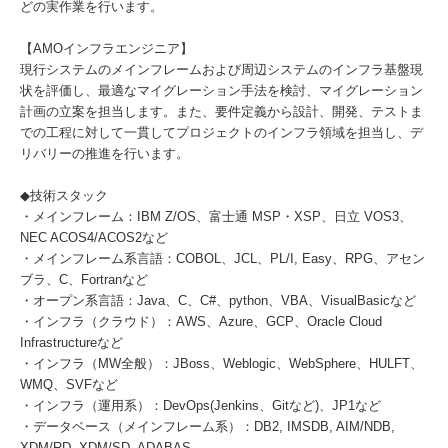
どの実作業を行います。
【AMOインフラエンジニア】
現行システムのメインフレームおよび周辺システムのインフラ基盤現
状を評価し、最適なマイグレーション手法を検討、マイグレーション
計画の立案を担当します。また、要件定義から設計、開発、テストま
での工程に対して一貫してプロジェクトのインフラ領域を担当し、デ
リバリーの推進を行います。
◆技術スタック
・メインフレーム：IBM Z/OS、富士通 MSP・XSP、日立 VOS3、
NEC ACOS4/ACOS2など
・メインフレーム系言語：COBOL、JCL、PL/I, Easy、RPG、アセン
ブラ、C、Fortranなど
・オープン系言語：Java、C、C#、python、VBA、VisualBasicなど
・インフラ（クラウド）：AWS、Azure、GCP、Oracle Cloud
Infrastructureなど
・インフラ（MW全般）：JBoss、Weblogic、WebSphere、HULFT、
WMQ、SVFなど
・インフラ（運用系）：DevOps(Jenkins、Gitなど)、JP1など
・データベース（メインフレーム系）：DB2, IMSDB, AIM/NDB,
XDM/RD, XDM/SD, ADABAS