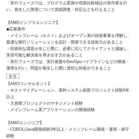
・実行フェーズでは、プログラム変換や現新比較検証の実作業を行
い、発生した障害について原因調査・対応などを行えること
【AMOインフラエンジニア】
◆応募要件
・メインフレーム（ホスト）およびオープン系の技術要素を理解し、
最適な移行ソリューションを設計・開発できる技術力があること
・技術的な課題が生じた際に、必要に応じてクライアントと議論し、
実現可能な解決策を導き出す力があること
・実行フェーズでは、実行基盤やDevOpsパイプラインなどの構築・
運用を行い、問題が発生した際に適切な対処ができること
歓迎
【AMOコンサルタント】
・ホストマイグレーション、基幹システム刷新プロジェクト経験5年
以上
・大規模プロジェクトのマネジメント経験
・メインフレーム系アプリケーションの開発経験
【AMOエンジニア】
・COBOL/Java開発経験3年以上・メインフレーム開発・運用・保守
経験