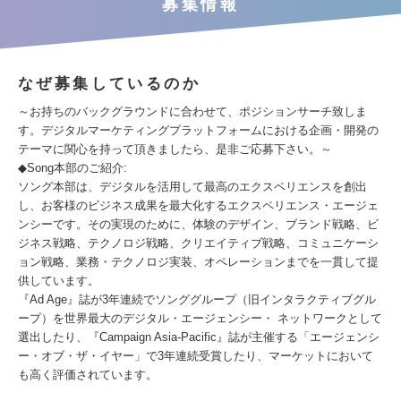
募集情報
なぜ募集しているのか
～お持ちのバックグラウンドに合わせて、ポジションサーチ致しま
す。デジタルマーケティングプラットフォームにおける企画・開発の
テーマに関心を持って頂きましたら、是非ご応募下さい。～
◆Song本部のご紹介:
ソング本部は、デジタルを活用して最高のエクスペリエンスを創出
し、お客様のビジネス成果を最大化するエクスペリエンス・エージェ
ンシーです。その実現のために、体験のデザイン、ブランド戦略、ビ
ジネス戦略、テクノロジ戦略、クリエイティブ戦略、コミュニケーシ
ョン戦略、業務・テクノロジ実装、オペレーションまでを一貫して提
供しています。
『Ad Age』誌が3年連続でソンググループ（旧インタラクティブグル
ープ）を世界最大のデジタル・エージェンシー・ ネットワークとして
選出したり、『Campaign Asia-Pacific』誌が主催する「エージェンシ
ー・オブ・ザ・イヤー」で3年連続受賞したり、マーケットにおいて
も高く評価されています。