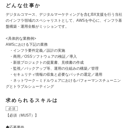
どんな仕事か
デジタルコマース、デジタルマーケティングを含むBX支援を行う当社
のインフラ領域のスペシャリストとして、AWSを中心に、インフラ基
盤構築・運用全般がミッションです。
<具体的な業務例>
AWSにおける下記の業務
・インフラ要件定義／設計の実施
・商用／OSSソフトウェアの検証／導入
・新規プロジェクトの提案書、見積書の作成
・監視／バックアップ等、運用の仕組みの構築／管理
・セキュリティ情報の収集と必要なパッチの選定／適用
・ネットワーク～ミドルウェアにおけるパフォーマンスチューニン
グとトラブルシューティング
求められるスキルは
必須
【必須（MUST）】
◆応募要件