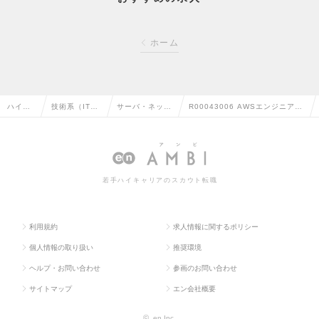
ホーム
ハイク
技術系（IT・
サーバ・ネット
R00043006 AWSエンジニア/
ラス求
Web・通信
ワークエンジニ
コンサルタント（ Song-MKT-C
人TOP
系）の転職
アの転職
T-Del）の求人情報
若手ハイキャリアのスカウト転職
利用規約
求人情報に関するポリシー
個人情報の取り扱い
推奨環境
ヘルプ・お問い合わせ
参画のお問い合わせ
サイトマップ
エン会社概要
©
en Inc.