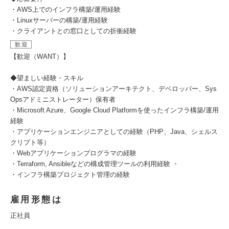
・AWS上でのインフラ構築/運用経験
・Linuxサーバーの構築/運用経験
・クライアントとの窓口としての折衝経験
歓迎
【歓迎（WANT）】
◆望ましい経験・スキル
・AWS認定資格（ソリューションアーキテクト、デベロッパー、Sys
Opsアドミニストレーター）保有者
・Microsoft Azure、Google Cloud Platformを使ったインフラ構築/運用
経験
・アプリケーションエンジニアとしての経験（PHP、Java、シェルス
クリプト等）
・Webアプリケーションプログラマの経験
・Terraform, Ansibleなどの構成管理ツールの利用経験 ・
・インフラ構築プロジェクト管理の経験
雇用形態は
正社員