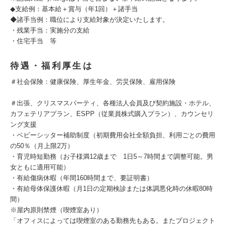
◆支給例：基本給＋賞与（年1回）＋諸手当
◆諸手当例：職位により支給対象が決定いたします。
・残業手当：実施分の支給
・住宅手当 等
待遇・福利厚生は
＃社会保険：健康保険、厚生年金、労災保険、雇用保険
＃出張、クリスマスパーティ、各種法人会員及び契約施設・ホテル、
カフェテリアプラン、ESPP（従業員株式購入プラン）、カウンセリ
ング支援
・ベビーシッター補助制度（初期費用会社全額負担、利用ごとの費用
の50％（月上限2万）
・育児時短勤務（お子様満12歳まで 1日5～7時間まで調整可能。男
女ともに適用可能）
・有給傷病休暇（年間160時間まで、要証明書）
・有給母体保護休暇（月1日の定期検診または体調悪化時の休暇80時
間）
※屋内原則禁煙（喫煙室あり）
「オフィスによっては喫煙室のある勤務先もある。またプロジェクト