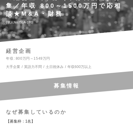
集／年収 800～1500万円で応相
談★M&A・財務
求人No.ISLA-170
経営企画
年収
800万円～1549万円
大手企業
英語力不問
土日祝休み
年収600万以上
募集情報
なぜ募集しているのか
【募集枠：1名】