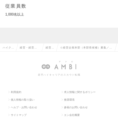
従業員数
1,000名以上
ハイクラ
経営・経営企
経営企
☆経営企画本部（本部長候補）募集／年
ス求人T
画・事業企画
画の転
収 800～1500万円で応相談★M&A・財
OP
系の転職
職
務の求人情報
若手ハイキャリアのスカウト転職
利用規約
求人情報に関するポリシー
個人情報の取り扱い
推奨環境
ヘルプ・お問い合わせ
参画のお問い合わせ
サイトマップ
エン会社概要