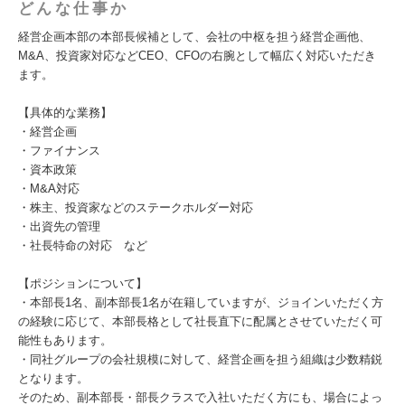
どんな仕事か
経営企画本部の本部長候補として、会社の中枢を担う経営企画他、
M&A、投資家対応などCEO、CFOの右腕として幅広く対応いただき
ます。
【具体的な業務】
・経営企画
・ファイナンス
・資本政策
・M&A対応
・株主、投資家などのステークホルダー対応
・出資先の管理
・社長特命の対応 など
【ポジションについて】
・本部長1名、副本部長1名が在籍していますが、ジョインいただく方
の経験に応じて、本部長格として社長直下に配属とさせていただく可
能性もあります。
・同社グループの会社規模に対して、経営企画を担う組織は少数精鋭
となります。
そのため、副本部長・部長クラスで入社いただく方にも、場合によっ