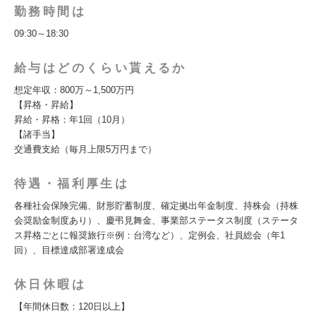
勤務時間は
09:30～18:30
給与はどのくらい貰えるか
想定年収：800万～1,500万円
【昇格・昇給】
昇給・昇格：年1回（10月）
【諸手当】
交通費支給（毎月上限5万円まで）
待遇・福利厚生は
各種社会保険完備、財形貯蓄制度、確定拠出年金制度、持株会（持株
会奨励金制度あり）、慶弔見舞金、事業部ステータス制度（ステータ
ス昇格ごとに報奨旅行※例：台湾など）、定例会、社員総会（年1
回）、目標達成部署達成会
休日休暇は
【年間休日数：120日以上】