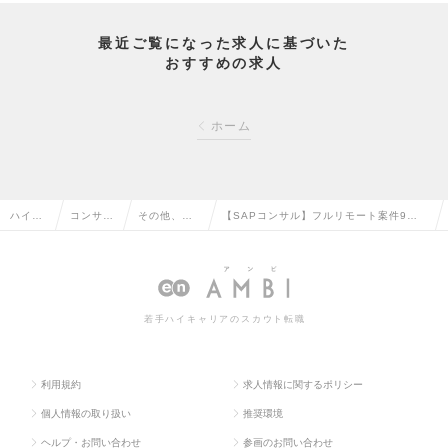
最近ご覧になった求人に基づいた
おすすめの求人
ホーム
ハイク
コンサル
その他、コ
【SAPコンサル】フルリモート案件9割/
ラス求
タント系
ンサルタン
ABAPアドオン開発/金融なし/製造・物流
人TOP
の転職
ト系の転職
モジュール中心の求人情報
若手ハイキャリアのスカウト転職
利用規約
求人情報に関するポリシー
個人情報の取り扱い
推奨環境
ヘルプ・お問い合わせ
参画のお問い合わせ