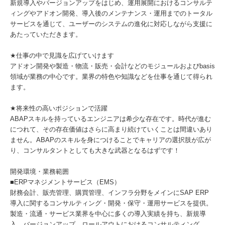
新規導入やバージョンアップをはじめ、運用展開におけるコンサルテ
ィングやアドオン開発、導入後のメンテナンス・運用までのトータル
サービスを通じて、ユーザーのシステムの進化に対応しながら支援に
あたっていただきます。
★仕事の中で見識を広げていけます
アドオン開発や製造・物流・販売・会計などのモジュールおよびbasis
領域が業務の中心です。業界の特色や知識などを仕事を通じて得られ
ます。
★将来性の高いポジションで活躍
ABAPスキルを持っているエンジニアは希少な存在です。時代が進む
につれて、その存在価値はさらに高まり続けていくことは間違いあり
ません。ABAPのスキルを身につけることでキャリアの選択肢が広が
り、コンサルタントとしても大きな武器となるはずです！
開発環境・業務範囲
■ERPマネジメントサービス（EMS）
財務会計、販売管理、購買管理、インフラ分野をメインにSAP ERP
導入に関するコンサルティング・開発・保守・運用サービスを提供。
製造・流通・サービス業界を中心に多くの導入実績を持ち、新規導
入、バージョンアップ、ロールアウトにおけるコンサルティング、