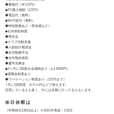
◆書籍代（年1万円）
◆PC購入補助（5万円）
◆電話代（無料）
◆Wi-Fi貸与（無料）
◆時短勤務あり（育休後など）
◆社内表彰制度
◆厚生会
◆クラブ活動支援
◆人財紹介報奨金
◆在宅勤務手当
◆永年勤続表彰
◆慶弔見舞金
◆2ヶ月に1回飲み会補助あり（1人5000円）
◆退職金制度あり
◆ワーケーション制度あり（3万円まで）
└月に1回程度、ホテル代などで使えます。
活用している人も多く、中には京都に行ってる人もいます。
休日休暇は
《年間休日130日以上》※2021年実績：132日