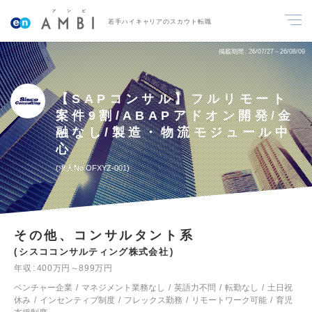
若手ハイキャリアのスカウト転職
掲載期間
26/07/27～26/08/09
【SAPコンサル】フルリモート
案件9割/ABAPアドオン開発/金
融なし/製造・物流モジュール中
心
求人No.OFXYZ-001
その他、コンサルタント系
シスココンサルティング株式会社
年収
400万円～899万円
ベンチャー企業
マネジメント業務なし
英語力不問
転勤なし
土日祝
休み
インセンティブ制度
フレックス勤務
リモートワーク可能
育児