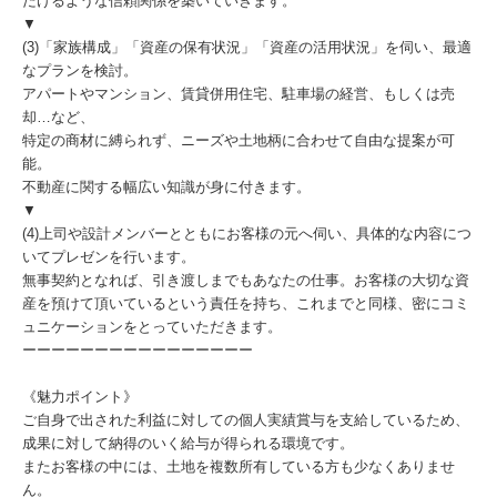
だけるような信頼関係を築いていきます。
▼
(3)「家族構成」「資産の保有状況」「資産の活用状況」を伺い、最適
なプランを検討。
アパートやマンション、賃貸併用住宅、駐車場の経営、もしくは売
却…など、
特定の商材に縛られず、ニーズや土地柄に合わせて自由な提案が可
能。
不動産に関する幅広い知識が身に付きます。
▼
(4)上司や設計メンバーとともにお客様の元へ伺い、具体的な内容につ
いてプレゼンを行います。
無事契約となれば、引き渡しまでもあなたの仕事。お客様の大切な資
産を預けて頂いているという責任を持ち、これまでと同様、密にコミ
ュニケーションをとっていただきます。
ーーーーーーーーーーーーーーーー
《魅力ポイント》
ご自身で出された利益に対しての個人実績賞与を支給しているため、
成果に対して納得のいく給与が得られる環境です。
またお客様の中には、土地を複数所有している方も少なくありませ
ん。