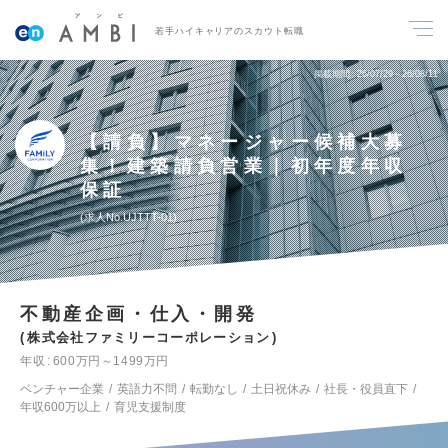
若手ハイキャリアのスカウト転職
掲載期間
26/07/29～26/08/11
【請負】マネージャー候補大募
集！建築請負営業｜初年度年収
保証
求人No.UJTTT-01
不動産企画・仕入・開発
株式会社ファミリーコーポレーション
年収
600万円～1499万円
ベンチャー企業
英語力不問
転勤なし
土日祝休み
社長・役員直下
年収600万以上
育児支援制度