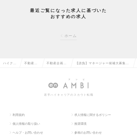
最近ご覧になった求人に基づいた
おすすめの求人
ホーム
ハイクラ
不動産系
不動産企画・
【請負】マネージャー候補大募集！
ス求人T
専門職の
仕入・開発の
建築請負営業｜初年度年収保証の求
OP
転職
転職
人情報
若手ハイキャリアのスカウト転職
利用規約
求人情報に関するポリシー
個人情報の取り扱い
推奨環境
ヘルプ・お問い合わせ
参画のお問い合わせ