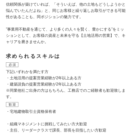
信頼関係が築けていれば、「そういえば、他の土地もどうしようかと
悩んでいたんだよね」と、同じお客様と繰り返しお取引ができる可能
性があることも、同ポジションの魅力です。
”事業用不動産を通じて、より多くの人々を賢く、豊かにする”をミッ
ションとして、お客様の資産と未来を守る【土地活用の営業】で、キ
ャリアを磨きませんか。
求められるスキルは
必須
下記いずれかを満たす⽅
・⼟地活用の提案営業経験が2年以上ある方
・建築請負の提案営業経験が2年以上ある方
※同業他社ご出身の方はもちろん、工務店でのご経験者も歓迎致しま
す。
歓迎
・宅地建物取引⼠資格保有者
・組織マネジメントに挑戦してみたい方大歓迎
・主任、リーダークラスで課長、部長を目指したい方歓迎