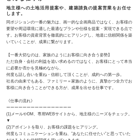
地主様への土地活用提案や、建築請負の提案営業をお任せ
します。
同ポジションの一番の魅力は、画一的な企画商品ではなく、お客様の
要望や周辺環境に適した最適なプランや仕様を提案・実現できる点で
す。お客様の資産背景を徹底的にヒアリングし、地道に信頼関係を築
いていくことが、成果に繋がります。
【一番大切なのは、家族のようにお客様に向き合う姿勢】
ただ自身・会社の利益を追い求めるのではなく、お客様にとって本当
に必要か否かを見極めながら、
何度も話し合いを重ね・信頼して頂くことが、成約への第一歩。
社名の由来でもある、ファミリー＝家族のように、真摯かつ全力でお
客様に向き合うことができる方が、成果を出せる仕事です。
《仕事の流れ》
ーーーーーーーーーーーーーーーー
(1)メールやDM、専用WEBサイトから、地主様のニーズをチェック。
▼
(2)アポイントを取り、お客様の課題をヒアリング。
何度もコミュニケーションを重ね、”あなたに任せたい”と思っていた