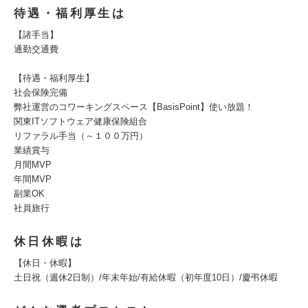
待遇・福利厚生は
【諸手当】
通勤交通費
【待遇・福利厚生】
社会保険完備
弊社運営のコワーキングスペース【BasisPoint】使い放題！
関東ITソフトウェア健康保険組合
リファラル手当（～１００万円）
業績賞与
月間MVP
年間MVP
副業OK
社員旅行
休日休暇は
【休日・休暇】
土日祝（週休2日制）/年末年始/有給休暇（初年度10日）/慶弔休暇