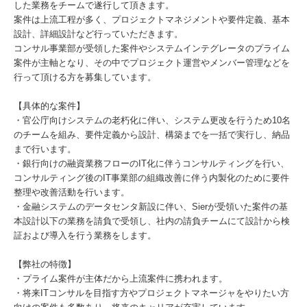
した業務をチームで遂行して頂きます。
案件は上流工程が多く、プロジェクトマネジメントや要件定義、基本
設計、詳細設計など行っていただきます。
コンサル事業部が受領した案件やシステムインテグレータのプライム
案件が主軸となり、その中でプロジェクト運営やメンバー管理などを
行って頂ける方を募集しています。
【具体的な案件】
・官公庁向けシステムの老朽化に伴い、システム更改を行うため10名
のチームを組み、要件定義から設計、構築までを一括で実行し、納品
まで行います。
・銀行向けの融資業務フローのIT化に伴うコンサルティングを行い、
コンサルティング後のIT事業部の組織改善に伴う内製化のために要件
整理や改善活動を行います。
・金融システムのデータセンタ新設に伴い、Sierが受領いた案件の基
本設計以下の業務を請負で受領し、社内の請負チームにて設計から検
証および導入を行う業務をします。
【弊社の特徴】
・プライム案件が主体だから上流案件に携われます。
・将来ITコンサルを目指す方やプロジェクトマネージャをやりたい方