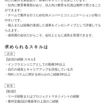
向けの案件も多数あり、将来のキャリアが充実しています。
・社内に教育事業部があり、法人向け教育を社員は無料で受けること
ができます。
・チームで案件を行うため社内メンバーとコミュニケーションが取り
やすいです。
・個人または組織の達成した成果をインセンティブとして評価しても
らえます。
・成長期の会社だからこそ、会社とともに成長を実感できます。
求められるスキルは
必須
【必須の経験·スキル】
・インフラエンジニアとしての勤務3年以上
・自己の成長とキャリアアップを目指している方
・NWシステムに関する何らかのご経験3年以上
歓迎
【歓迎】
・リーダ経験またはプロジェクトマネジメントの経験
・要件定義/設計構築等の上流のご経験