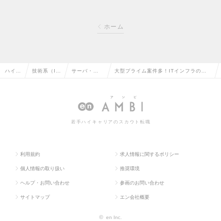
ホーム
ハイク
技術系（I
サーバ・ネ
大型プライム案件多！ITインフラの上
ラス求
T・Web・
ットワーク
流工程に携われるインフラエンジニア
人TO
通信系）の
エンジニア
を募集！マネジメント経験歓迎！の求
P
転職
の転職
人情報
若手ハイキャリアのスカウト転職
利用規約
求人情報に関するポリシー
個人情報の取り扱い
推奨環境
ヘルプ・お問い合わせ
参画のお問い合わせ
サイトマップ
エン会社概要
©
en Inc.