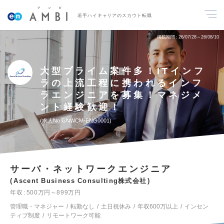
若手ハイキャリアのスカウト転職
掲載期間
26/07/28～26/08/10
大型プライム案件多！ITインフ
ラの上流工程に携われるインフ
ラエンジニアを募集！マネジメ
ント経験歓迎！
求人No.GNWCM-ENG0001
サーバ・ネットワークエンジニア
Ascent Business Consulting株式会社
年収
500万円～899万円
管理職・マネジャー
転勤なし
土日祝休み
年収600万以上
インセン
ティブ制度
リモートワーク可能