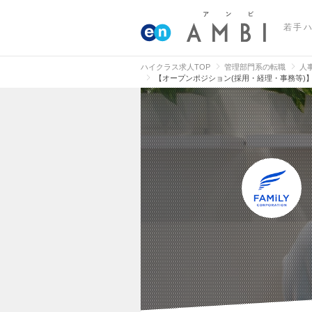
若手
ハイクラス求人TOP
管理部門系の転職
人
【オープンポジション(採用・経理・事務等)】