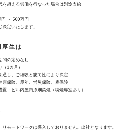
代を超える労働を行なった場合は別途支給
円 ～ 560万円
じ決定いたします。
利厚生は
期間の定めなし
り（3カ月）
を通じ、ご経験と志向性により決定
健康保険、厚年、労災保険、雇保険
措置：ビル内屋内原則禁煙（喫煙専室あり）
金
、リモートワークは導入しておりません。出社となります。