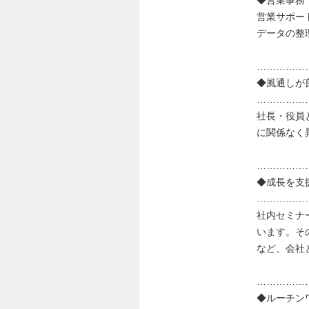
営業サポー
データの整
……………
◆風通しが
……………
社長・役員
に関係なく
……………
◆成長を支
……………
社内セミナ
います。そ
など、会社
……………
◆ルーチン