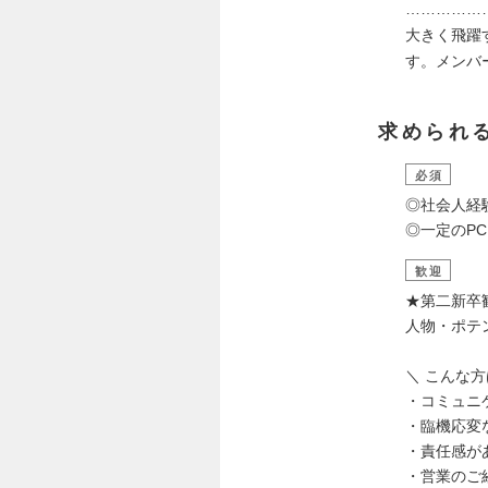
……………
大きく飛躍
す。メンバ
求められ
必須
◎社会人経
◎一定のPC
歓迎
★第二新卒
人物・ポテ
＼ こんな
・コミュニ
・臨機応変
・責任感が
・営業のご