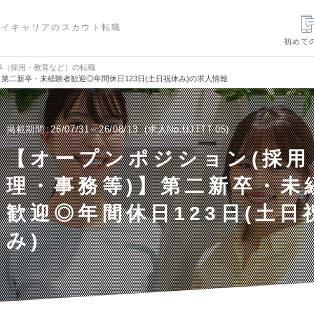
ハイキャリアのスカウト転職
初めて
事（採用・教育など）の転職
第二新卒・未経験者歓迎◎年間休日123日(土日祝休み)の求人情報
掲載期間
26/07/31～26/08/13
求人No.UJTTT-05
【オープンポジション(採用
理・事務等)】第二新卒・未
歓迎◎年間休日123日(土日
み)